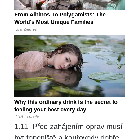
1.11. Před zahájením oprav musí
být topeniště a kouřovody dobře