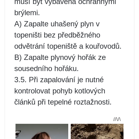
musí být vybavena ochrannými
brýlemi.
A) Zapalte uhašený plyn v
topeništi bez předběžného
odvětrání topeniště a kouřovodů.
B) Zapalte plynový hořák ze
sousedního hořáku.
3.5. Při zapalování je nutné
kontrolovat pohyb kotlových
článků při tepelné roztažnosti.