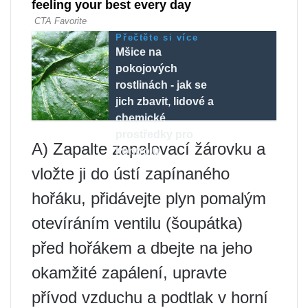
Přečtěte si více
Mšice na
pokojových
rostlinách - jak se
jich zbavit, lidové a
chemické
prostředky pro
A) Zapalte zapalovací žárovku a
kontrolu
vložte ji do ústí zapínaného
hořáku, přidávejte plyn pomalým
otevíráním ventilu (šoupátka)
před hořákem a dbejte na jeho
okamžité zapálení, upravte
přívod vzduchu a podtlak v horní