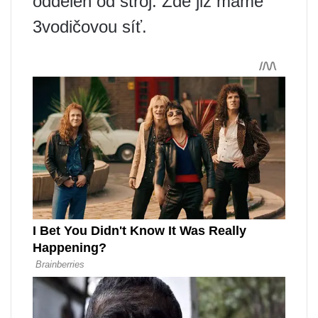
oddělen od stroj. Zde již máme
3vodičovou síť.