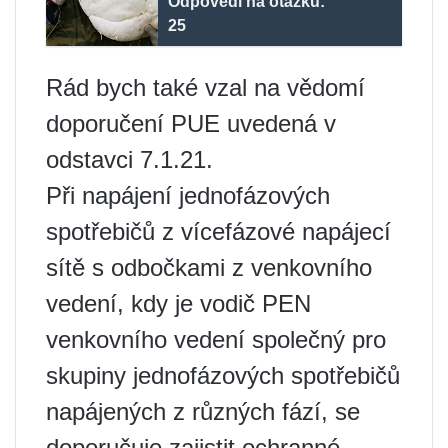
Odpovědi na otázku:
25
Rád bych také vzal na vědomí
doporučení PUE uvedená v
odstavci 7.1.21.
Při napájení jednofázových
spotřebičů z vícefázové napájecí
sítě s odbočkami z venkovního
vedení, kdy je vodič PEN
venkovního vedení společný pro
skupiny jednofázových spotřebičů
napájených z různých fází, se
doporučuje zajistit ochranné