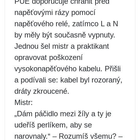
PUE doporučuje chránit před
napěťovými rázy pomocí
napěťového relé, zatímco L a N
by měly být současně vypnuty.
Jednou šel mistr a praktikant
opravovat poškození
vysokonapěťového kabelu. Přišli
a podívali se: kabel byl rozoraný,
dráty zkroucené.
Mistr:
„Dám páčidlo mezi žíly a ty je
udeříš perlíkem, aby se
narovnaly.“ – Rozumíš všemu? –