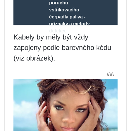
poruchu
vstřikovacího
čerpadla paliva -
příznaky a metody
detekce
Kabely by měly být vždy
zapojeny podle barevného kódu
(viz obrázek).