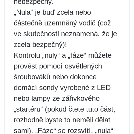
nebezpečný.
„Nula“ je buď zcela nebo
částečně uzemněný vodič (což
ve skutečnosti neznamená, že je
zcela bezpečný)!
Kontrolu „nuly“ a „fáze“ můžete
provést pomocí osvětlených
šroubováků nebo dokonce
domácí sondy vyrobené z LED
nebo lampy ze zářivkového
„startéru“ (pokud čtete tuto část,
rozhodně byste to neměli dělat
sami). „Fáze“ se rozsvítí, „nula“