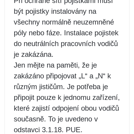
Při ochraně sítí pojistkami musí
být pojistky instalovány na
všechny normálně neuzemněné
póly nebo fáze. Instalace pojistek
do neutrálních pracovních vodičů
je zakázána.
Jen mějte na paměti, že je
zakázáno připojovat „L“ a „N“ k
různým jističům. Je potřeba je
připojit pouze k jednomu zařízení,
které zajistí odpojení obou vodičů
současně. To je uvedeno v
odstavci 3.1.18. PUE.