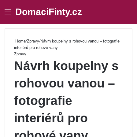
DomaciFinty.cz
Menu
Se
Home
/
Zpravy
/
Návrh koupelny s rohovou vanou – fotografie
interiérů pro rohové vany
Zpravy
Návrh koupelny s
rohovou vanou –
fotografie
interiérů pro
rohové vany