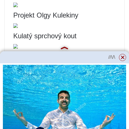
Projekt Olgy Kulekiny
Kulatý sprchový kout
Projekt koupelny s balkonem
Koupelnový nábytek a
instalatérské práce
Skříňky, pračka, umyvadlo,
toaleta a další vybavení by měly
být vybrány tak, aby ladily s
instalovanou rohovou vanou.