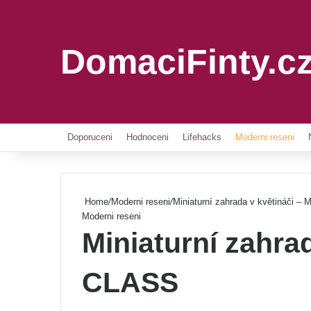
DomaciFinty.c
Doporuceni
Hodnoceni
Lifehacks
Moderni reseni
Home
/
Moderni reseni
/
Miniaturní zahrada v květináči –
Moderni reseni
Miniaturní zahrad
CLASS