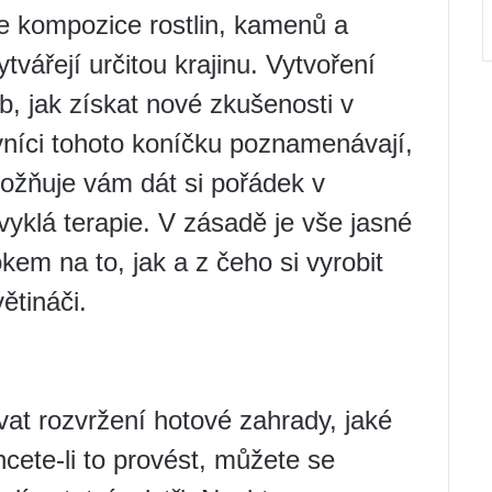
je kompozice rostlin, kamenů a
tvářejí určitou krajinu. Vytvoření
b, jak získat nové zkušenosti v
vníci tohoto koníčku poznamenávají,
ožňuje vám dát si pořádek v
yklá terapie. V zásadě je vše jasné
em na to, jak a z čeho si vyrobit
ětináči.
vat rozvržení hotové zahrady, jaké
hcete-li to provést, můžete se