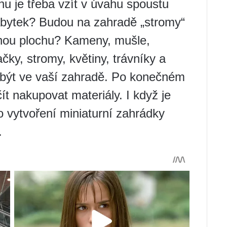
nu je třeba vzít v úvahu spoustu
ábytek? Budou na zahradě „stromy“
vnou plochu? Kameny, mušle,
čky, stromy, květiny, trávníky a
 být ve vaší zahradě. Po konečném
t nakupovat materiály. I když je
o vytvoření miniaturní zahrádky
.