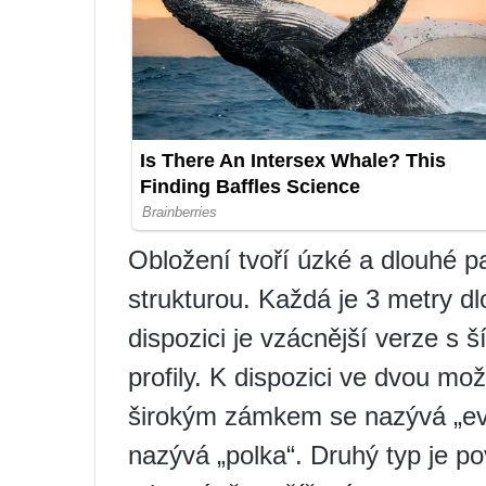
Obložení tvoří úzké a dlouhé p
strukturou. Každá je 3 metry dl
dispozici je vzácnější verze s 
profily. K dispozici ve dvou m
širokým zámkem se nazývá „e
nazývá „polka“. Druhý typ je p