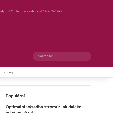
ely | NPO Technoplastic 7 (473) 262-28-79
Search
Switch skin
for
Zpravy
Populární
Optimální výsadba stromů: jak daleko
od sebe sázet