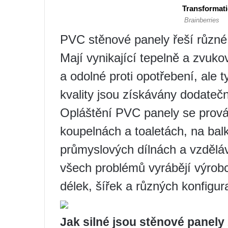
PVC stěnové panely řeší různé
Mají vynikající tepelně a zvukov
a odolné proti opotřebení, ale t
kvality jsou získávány dodateč
Opláštění PVC panely se provád
koupelnách a toaletách, na bal
průmyslových dílnách a vzděláv
všech problémů vyrábějí výrobc
délek, šířek a různých konfigur
Jak silné jsou stěnové panely