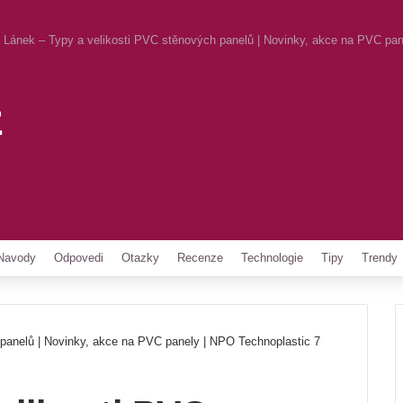
Lánek – Typy a velikosti PVC stěnových panelů | Novinky, akce na PVC pan
z
Pinterest
Navody
Odpovedi
Otazky
Recenze
Technologie
Tipy
Trendy
panelů | Novinky, akce na PVC panely | NPO Technoplastic 7