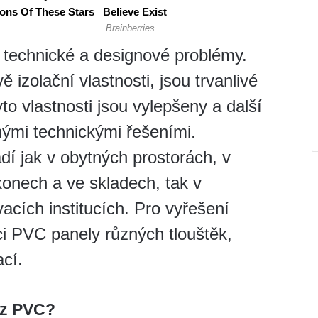
 technické a designové problémy.
ě izolační vlastnosti, jsou trvanlivé
yto vlastnosti jsou vylepšeny a další
nými technickými řešeními.
í jak v obytných prostorách, v
konech a ve skladech, tak v
acích institucích. Pro vyřešení
i PVC panely různých tlouštěk,
ací.
 z PVC?