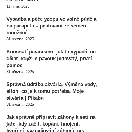
11 října, 2025
Výsadba a péče yzopu ve volné půdě a
na parapetu – pěstování ze semen,
množení
31 března, 2025
Kousnutí pavoukem: jak to vypadá, co
dělat, když je pavouk jedovatý, první
pomoc
31 března, 2025
Správná údržba akvária. Výměna vody,
sifon, co je k tomu potřeba. Moje
akvária | Pikabu
31 března, 2025
Jak správně připravit záhony k setí na
jaře: kdy začít, kopání, hnojení,
kypření, vyznačování záhonů, jak