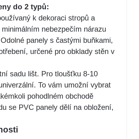
ny do 2 typů:
používaný k dekoraci stropů a
 s minimálním nebezpečím nárazu
 Odolné panely s častými buňkami,
otřebení, určené pro obklady stěn v
í sadu lišt. Pro tloušťku 8-10
 univerzální. To vám umožní vybrat
 jakémkoli pohodlném obchodě
edu se PVC panely dělí na obložení,
nosti