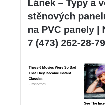
Lánek – Typy a v
stěnových panelů
na PVC panely |
7 (473) 262-28-7