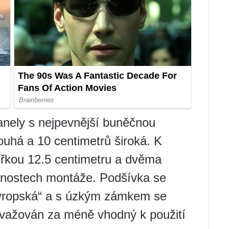
anely s nejpevnější buněčnou
ouhá a 10 centimetrů široká. K
šířkou 12.5 centimetru a dvěma
ožnostech montáže. Podšívka se
vropská“ a s úzkým zámkem se
ovažován za méně vhodný k použití