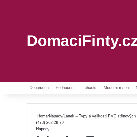
DomaciFinty.c
Doporuceni
Hodnoceni
Lifehacks
Moderni reseni
Home
/
Napady
/
Lánek – Typy a velikosti PVC stěnových 
(473) 262-28-79
Napady