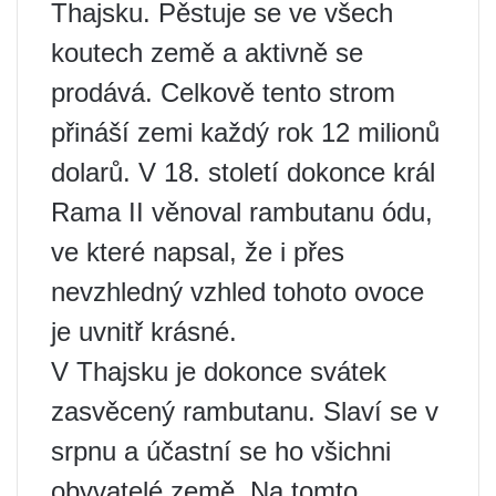
Thajsku. Pěstuje se ve všech
koutech země a aktivně se
prodává. Celkově tento strom
přináší zemi každý rok 12 milionů
dolarů. V 18. století dokonce král
Rama II věnoval rambutanu ódu,
ve které napsal, že i přes
nevzhledný vzhled tohoto ovoce
je uvnitř krásné.
V Thajsku je dokonce svátek
zasvěcený rambutanu. Slaví se v
srpnu a účastní se ho všichni
obyvatelé země. Na tomto