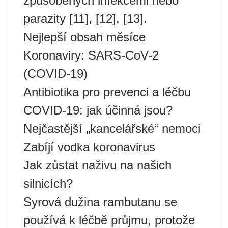
způsobených infekcemi nebo
parazity [11], [12], [13].
Nejlepší obsah měsíce
Koronaviry: SARS-CoV-2
(COVID-19)
Antibiotika pro prevenci a léčbu
COVID-19: jak účinná jsou?
Nejčastější „kancelářské“ nemoci
Zabíjí vodka koronavirus
Jak zůstat naživu na našich
silnicích?
Syrová dužina rambutanu se
používá k léčbě průjmu, protože