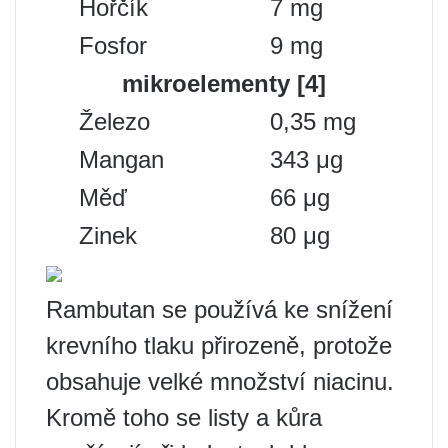
Hořčík
7 mg
Fosfor
9 mg
mikroelementy [4]
Železo
0,35 mg
Mangan
343 μg
Měď
66 μg
Zinek
80 μg
Rambutan se používá ke snížení
krevního tlaku přirozeně, protože
obsahuje velké množství niacinu.
Kromě toho se listy a kůra