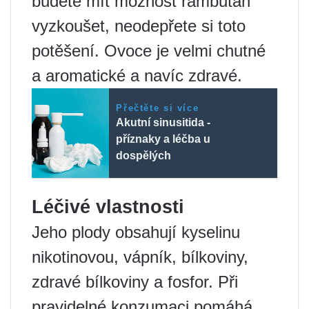
budete mít možnost rambutan
vyzkoušet, neodepřete si toto
potěšení. Ovoce je velmi chutné
a aromatické a navíc zdravé.
Přečtěte si více
Akutní sinusitida -
příznaky a léčba u
dospělých
Léčivé vlastnosti
Jeho plody obsahují kyselinu
nikotinovou, vápník, bílkoviny,
zdravé bílkoviny a fosfor. Při
pravidelné konzumaci pomáhá