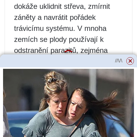
dokáže uklidnit střeva, zmírnit
záněty a navrátit pořádek
trávicímu systému. V mnoha
zemích se plody používají k
odstranění parazitů, zejména
červů. Kořeny stromu se
používají jako odvar ke zmírnění
stavu pacienta při horečce.
Používají se k výplachům úst a
krku při různých zánětech,
stomatitidě nebo onemocněních
jazyka.