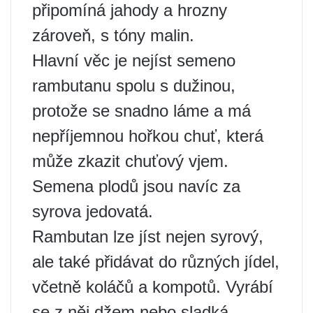
připomíná jahody a hrozny
zároveň, s tóny malin.
Hlavní věc je nejíst semeno
rambutanu spolu s dužinou,
protože se snadno láme a má
nepříjemnou hořkou chuť, která
může zkazit chuťový vjem.
Semena plodů jsou navíc za
syrova jedovatá.
Rambutan lze jíst nejen syrový,
ale také přidávat do různých jídel,
včetně koláčů a kompotů. Vyrábí
se z něj džem nebo sladká