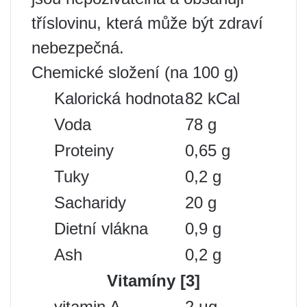
tříslovinu, která může být zdraví
nebezpečná.
Chemické složení (na 100 g)
Kalorická hodnota
82 kCal
Voda
78 g
Proteiny
0,65 g
Tuky
0,2 g
Sacharidy
20 g
Dietní vlákna
0,9 g
Ash
0,2 g
Vitamíny [3]
vitamin A
2 μg