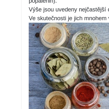
popálenin).
Výše jsou uvedeny nejčastější
Ve skutečnosti je jich mnohem 