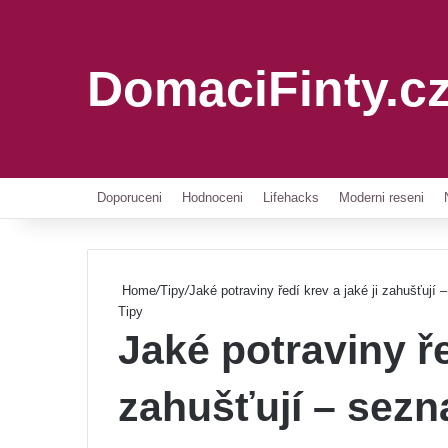
DomaciFinty.c
Doporuceni
Hodnoceni
Lifehacks
Moderni reseni
Home
/
Tipy
/
Jaké potraviny ředí krev a jaké ji zahušťují
Tipy
Jaké potraviny ře
zahušťují – sez