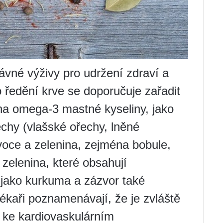
rávné výživy pro udržení zdraví a
o ředění krve se doporučuje zařadit
 na omega-3 mastné kyseliny, jako
echy (vlašské ořechy, lněné
voce a zelenina, zejména bobule,
 zelenina, které obsahují
í jako kurkuma a zázvor také
Lékaři poznamenávají, že je zvláště
cí ke kardiovaskulárním