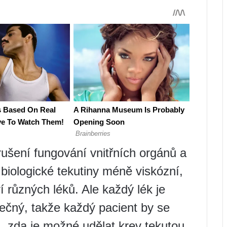
rušení fungování vnitřních orgánů a
biologické tekutiny méně viskózní,
í různých léků. Ale každý lék je
čný, takže každý pacient by se
, zda je možné udělat krev tekutou