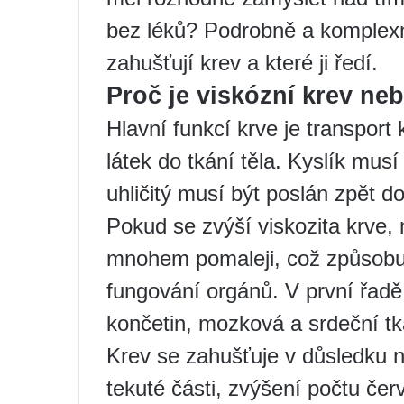
bez léků? Podrobně a komplexn
zahušťují krev a které ji ředí.
Proč je viskózní krev n
Hlavní funkcí krve je transport 
látek do tkání těla. Kyslík mu
uhličitý musí být poslán zpět do 
Pokud se zvýší viskozita krve, 
mnohem pomaleji, což způsobu
fungování orgánů. V první řadě
končetin, mozková a srdeční tk
Krev se zahušťuje v důsledku n
tekuté části, zvýšení počtu če