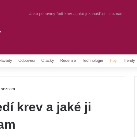
Jaké potraviny ředí krev a jaké ji zahušťují – seznam
z
Pinterest
Navody
Odpovedi
Otazky
Recenze
Technologie
Tipy
Trendy
 – seznam
dí krev a jaké ji
nam