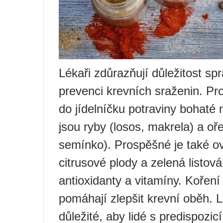
Lékaři zdůrazňují důležitost sp
prevenci krevních sraženin. Pr
do jídelníčku potraviny bohaté
jsou ryby (losos, makrela) a oř
semínko). Prospěšné je také o
citrusové plody a zelená listová
antioxidanty a vitamíny. Kořen
pomáhají zlepšit krevní oběh. 
důležité, aby lidé s predispozi