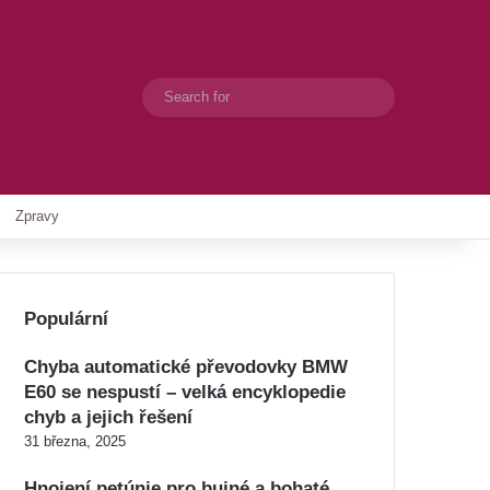
Search
Switch skin
for
Zpravy
Populární
Chyba automatické převodovky BMW
E60 se nespustí – velká encyklopedie
chyb a jejich řešení
31 března, 2025
Hnojení petúnie pro bujné a bohaté