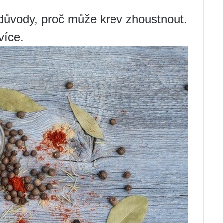
 důvody, proč může krev zhoustnout.
více.