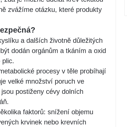
ě zvážíme otázku, které produkty
ebezpečná?
kyslíku a dalších životně důležitých
sí být dodán orgánům a tkáním a oxid
plic.
metabolické procesy v těle probíhají
je velké množství poruch ve
 jsou postiženy cévy dolních
áň.
ěkolika faktorů: snížení objemu
rvených krvinek nebo krevních