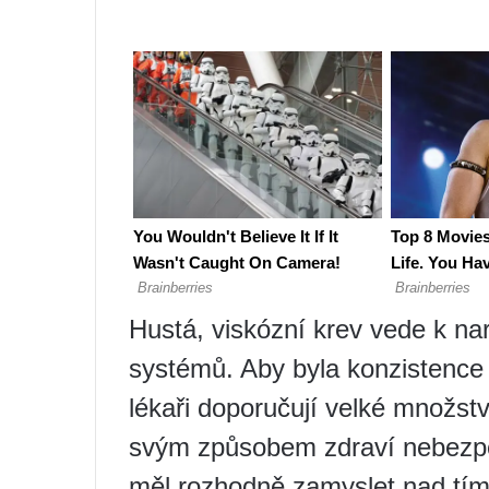
Hustá, viskózní krev vede k na
systémů. Aby byla konzistence 
lékaři doporučují velké množstv
svým způsobem zdraví nebezpe
měl rozhodně zamyslet nad tím