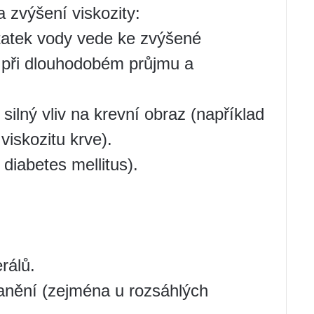
 zvýšení viskozity:
tatek vody vede ke zvýšené
t při dlouhodobém průjmu a
silný vliv na krevní obraz (například
viskozitu krve).
diabetes mellitus).
rálů.
ranění (zejména u rozsáhlých