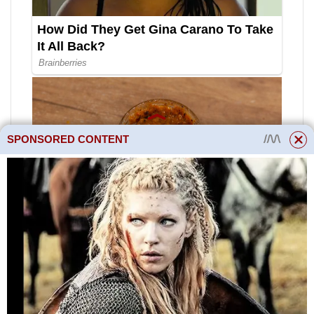
SPONSORED CONTENT
Práce je u konce a výroba
vitamínové směsi mi zabrala pár
kilogramů produktu a pár hodin
času. Zdá se to jako nesmysl,