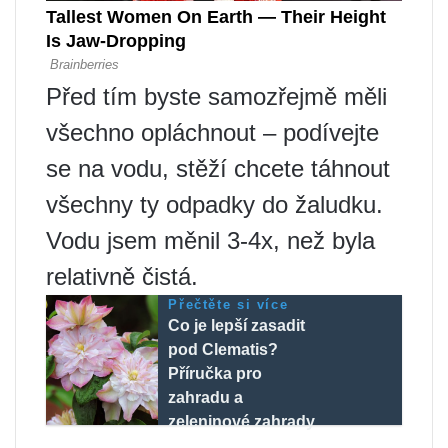
Před tím byste samozřejmě měli
všechno opláchnout – podívejte
se na vodu, stěží chcete táhnout
všechny ty odpadky do žaludku.
Vodu jsem měnil 3-4x, než byla
relativně čistá.
Přečtěte si více
Co je lepší zasadit
pod Clematis?
Příručka pro
zahradu a
zeleninové zahrady