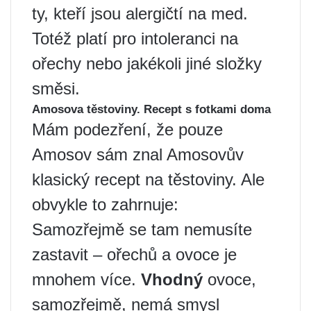
ty, kteří jsou alergičtí na med.
Totéž platí pro intoleranci na
ořechy nebo jakékoli jiné složky
směsi.
Amosova těstoviny. Recept s fotkami doma
Mám podezření, že pouze
Amosov sám znal Amosovův
klasický recept na těstoviny. Ale
obvykle to zahrnuje:
Samozřejmě se tam nemusíte
zastavit – ořechů a ovoce je
mnohem více.
Vhodný
ovoce,
samozřejmě, nemá smysl