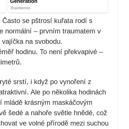
!
Často se pštrosí kuřata rodí s
je normální – prvním traumatem v
 z vajíčka na svobodu.
téměř hodinu. To není překvapivé –
limetrů.
yté srstí, i když po vynoření z
atraktivní. Ale po několika hodinách
osí mládě krásným maskáčovým
vě šedé a nahoře světle hnědé, což
chovat ve volné přírodě mezi suchou