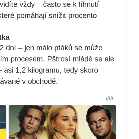
idíte vždy – často se k líhnutí
 které pomáhají snížit procento
tka
42 dní – jen málo ptáků se může
ním procesem. Pštrosí mládě se ale
 asi 1,2 kilogramu, tedy skoro
odávané v obchodě.