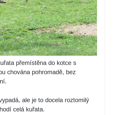
uřata přemístěna do kotce s
jsou chována pohromadě, bez
ní.
vypadá, ale je to docela roztomilý
hodí celá kuřata.