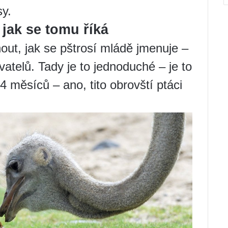
sy.
 jak se tomu říká
nout, jak se pštrosí mládě jmenuje –
atelů. Tady je to jednoduché – je to
4 měsíců – ano, tito obrovští ptáci