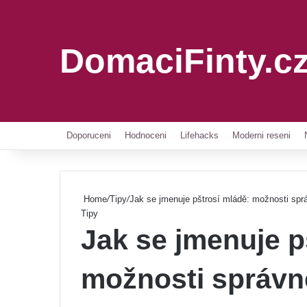
DomaciFinty.c
Doporuceni
Hodnoceni
Lifehacks
Moderni reseni
Home
/
Tipy
/
Jak se jmenuje pštrosí mládě: možnosti spr
Tipy
Jak se jmenuje p
možnosti správn