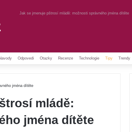
Jak se jmenuje pštrosí mládě: možnosti správného jména dítěte
z
Pinterest
Navody
Odpovedi
Otazky
Recenze
Technologie
Tipy
Trendy
ávného jména dítěte
štrosí mládě:
ého jména dítěte