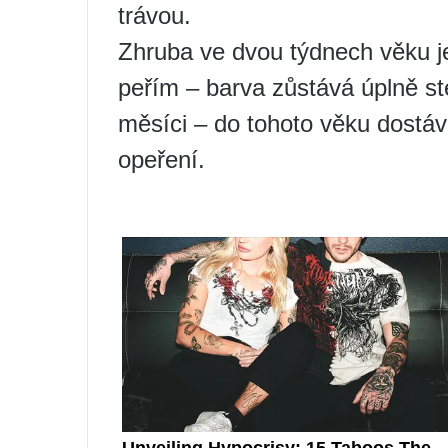
trávou.
Zhruba ve dvou týdnech věku j
peřím – barva zůstává úplně st
měsíci – do tohoto věku dostáva
opeření.