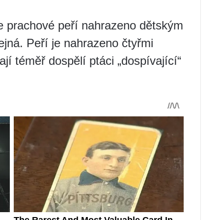
e prachové peří nahrazeno dětským
ejná. Peří je nahrazeno čtyřmi
jí téměř dospělí ptáci „dospívající“