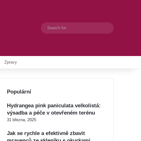
Search
Switch skin
for
Zpravy
Populární
Hydrangea pink paniculata velkolistá:
výsadba a péče v otevřeném terénu
31 března, 2025
Jak se rychle a efektivně zbavit
mravenců ze skleníku s okurkami