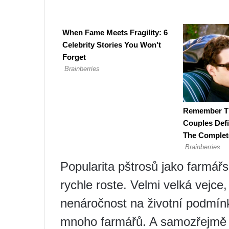
Popularita pštrosů jako farmář
rychle roste. Velmi velká vejc
nenáročnost na životní podmínk
mnoho farmářů. A samozřejmě se