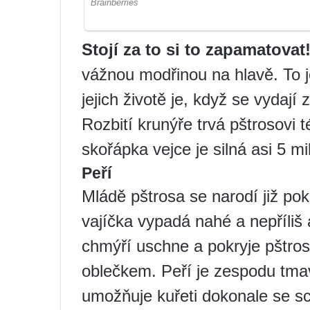
Stojí za to si to zapamatovat
vážnou modřinou na hlavě. To 
jejich životě je, když se vydají
Rozbití krunýře trvá pštrosovi 
skořápka vejce je silná asi 5 mi
Peří
Mládě pštrosa se narodí již pokr
vajíčka vypadá nahé a nepříliš 
chmýří uschne a pokryje pštr
oblečkem. Peří je zespodu tma
umožňuje kuřeti dokonale se s