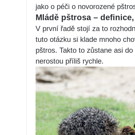
jako o péči o novorozené pštro
Mládě pštrosa – definice,
V první řadě stojí za to rozhod
tuto otázku si klade mnoho chov
pštros. Takto to zůstane asi do 
nerostou příliš rychle.