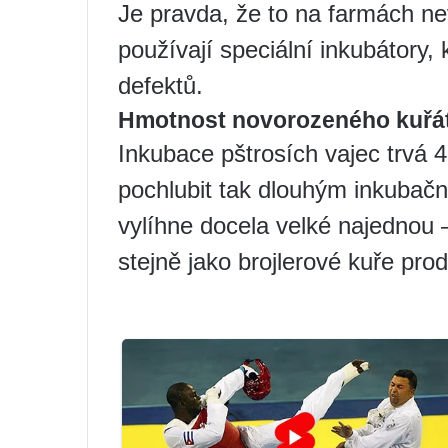
Je pravda, že to na farmách nev
používají speciální inkubátory,
defektů.
Hmotnost novorozeného kuřá
Inkubace pštrosích vajec trvá 
pochlubit tak dlouhým inkubač
vylíhne docela velké najednou –
stejně jako brojlerové kuře pr