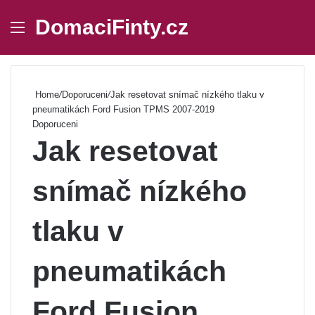
DomaciFinty.cz
Menu
Se
Home
/
Doporuceni
/
Jak resetovat snímač nízkého tlaku v
pneumatikách Ford Fusion TPMS 2007-2019
Doporuceni
Jak resetovat
snímač nízkého
tlaku v
pneumatikách
Ford Fusion