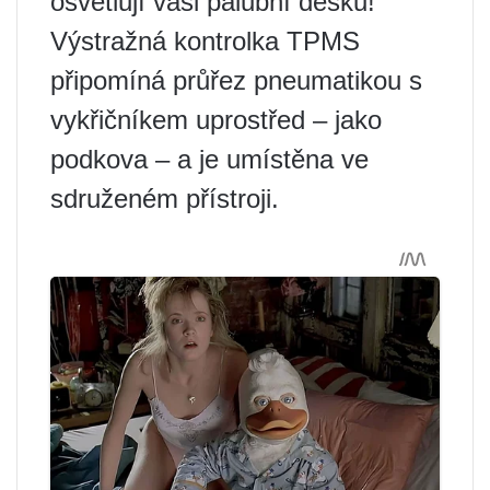
osvětlují vaši palubní desku!
Výstražná kontrolka TPMS
připomíná průřez pneumatikou s
vykřičníkem uprostřed – jako
podkova – a je umístěna ve
sdruženém přístroji.