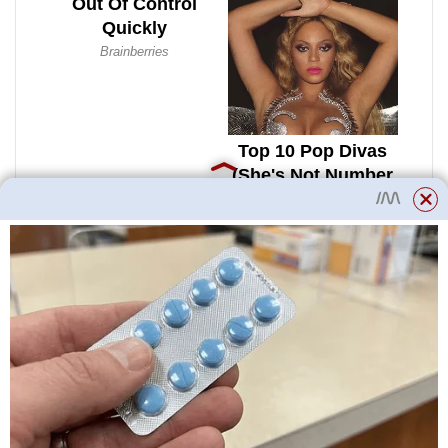
Krok 4: Nyní můžete zcela otočit
klíčkem v zapalování a
nastartovat motor.
Krok 5 – Nechte stroj běžet
přibližně 20 minut. Systém TPMS
je nyní nutné resetovat.