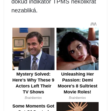
dokud indikátor TPMS několikrát
nezabliká.