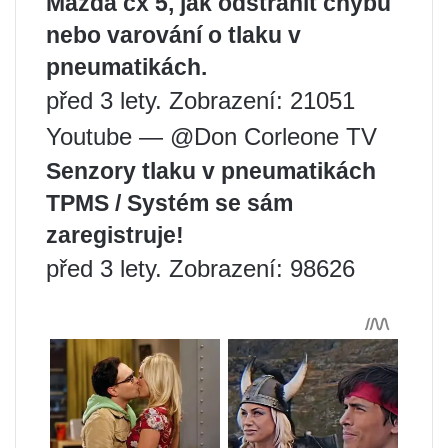
Mazda cx 5, jak odstranit chybu
nebo varování o tlaku v
pneumatikách.
před 3 lety. Zobrazení: 21051
Youtube — @Don Corleone TV
Senzory tlaku v pneumatikách
TPMS / Systém se sám
zaregistruje!
před 3 lety. Zobrazení: 98626