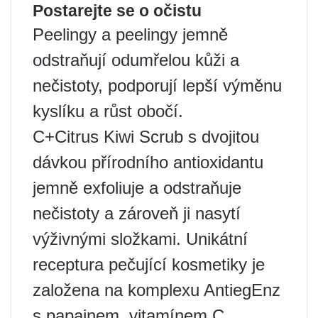
Postarejte se o očistu
Peelingy a peelingy jemně
odstraňují odumřelou kůži a
nečistoty, podporují lepší výměnu
kyslíku a růst obočí.
C+Citrus Kiwi Scrub s dvojitou
dávkou přírodního antioxidantu
jemně exfoliuje a odstraňuje
nečistoty a zároveň ji nasytí
výživnými složkami. Unikátní
receptura pečující kosmetiky je
založena na komplexu AntiegEnz
s papainem, vitamínem C,