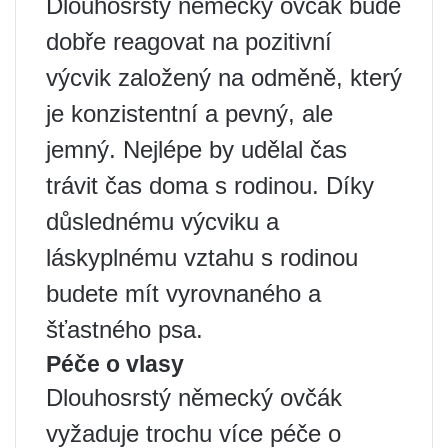
Dlouhosrstý německý ovčák bude
dobře reagovat na pozitivní
výcvik založený na odměně, který
je konzistentní a pevný, ale
jemný. Nejlépe by udělal čas
trávit čas doma s rodinou. Díky
důslednému výcviku a
láskyplnému vztahu s rodinou
budete mít vyrovnaného a
šťastného psa.
Péče o vlasy
Dlouhosrstý německý ovčák
vyžaduje trochu více péče o