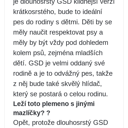
je dlouhosrstý GSD klidnější verzí
krátkosrstého, bude to ideální
pes do rodiny s dětmi. Děti by se
měly naučit respektovat psy a
měly by být vždy pod dohledem
kolem psů, zejména mladších
dětí. GSD je velmi oddaný své
rodině a je to odvážný pes, takže
z něj bude také skvělý hlídač,
který se postará o celou rodinu.
Leží toto plemeno s jinými
mazlíčky? ?
Opět, protože dlouhosrstý GSD