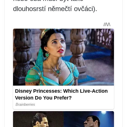
dlouhosrstí němečtí ovčáci).