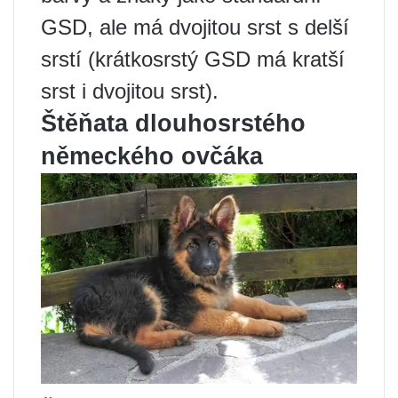
GSD, ale má dvojitou srst s delší
srstí (krátkosrstý GSD má kratší
srst i dvojitou srst).
Štěňata dlouhosrstého
německého ovčáka