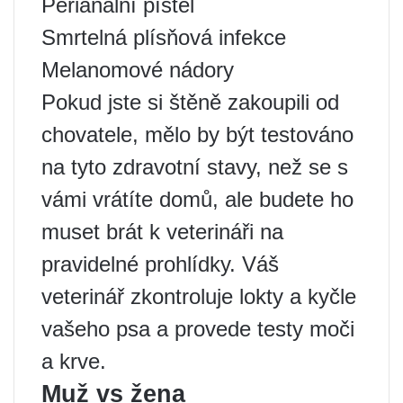
Perianální píštěl
Smrtelná plísňová infekce
Melanomové nádory
Pokud jste si štěně zakoupili od
chovatele, mělo by být testováno
na tyto zdravotní stavy, než se s
vámi vrátíte domů, ale budete ho
muset brát k veterináři na
pravidelné prohlídky. Váš
veterinář zkontroluje lokty a kyčle
vašeho psa a provede testy moči
a krve.
Muž vs žena