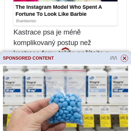
Kastrace psa je méně
komplikovaný postup než
kastrace feny, takže počítejte s
SPONSORED CONTENT
tím, že zaplatíte méně a budete
mít kratší dobu zotavení.
Výhodou kastrace nebo kastrace
vašeho psa je, že snižuje jakékoli
agresivní chování a může pomoci
prodloužit životnost vašeho psa,
protože je známo, že tyto