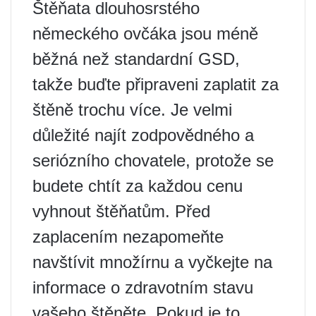
Štěňata dlouhosrstého
německého ovčáka jsou méně
běžná než standardní GSD,
takže buďte připraveni zaplatit za
štěně trochu více. Je velmi
důležité najít zodpovědného a
seriózního chovatele, protože se
budete chtít za každou cenu
vyhnout štěňatům. Před
zaplacením nezapomeňte
navštívit množírnu a vyčkejte na
informace o zdravotním stavu
vašeho štěněte. Pokud je to