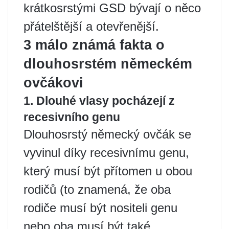
krátkosrstými GSD bývají o něco
přátelštější a otevřenější.
3 málo známá fakta o
dlouhosrstém německém
ovčákovi
1. Dlouhé vlasy pocházejí z
recesivního genu
Dlouhosrstý německý ovčák se
vyvinul díky recesivnímu genu,
který musí být přítomen u obou
rodičů (to znamená, že oba
rodiče musí být nositeli genu
nebo oba musí být také