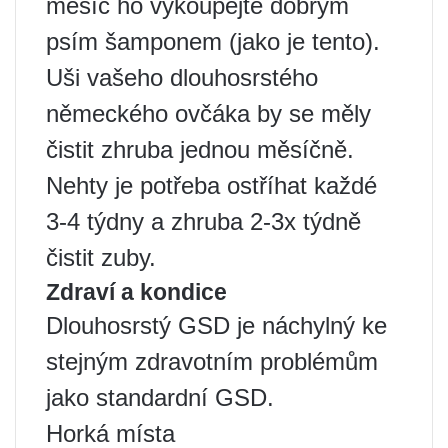
měsíc ho vykoupejte dobrým
psím šamponem (jako je tento).
Uši vašeho dlouhosrstého
německého ovčáka by se měly
čistit zhruba jednou měsíčně.
Nehty je potřeba ostříhat každé
3-4 týdny a zhruba 2-3x týdně
čistit zuby.
Zdraví a kondice
Dlouhosrstý GSD je náchylný ke
stejným zdravotním problémům
jako standardní GSD.
Horká místa