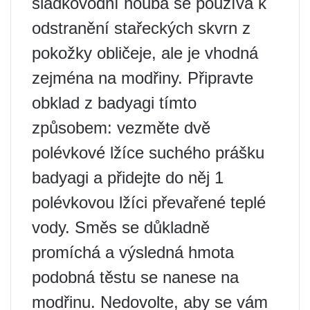
sladkovodní houba se používá k
odstranění stařeckých skvrn z
pokožky obličeje, ale je vhodná
zejména na modřiny. Připravte
obklad z badyagi tímto
způsobem: vezměte dvě
polévkové lžíce suchého prášku
badyagi a přidejte do něj 1
polévkovou lžíci převařené teplé
vody. Směs se důkladně
promíchá a výsledná hmota
podobná těstu se nanese na
modřinu. Nedovolte, aby se vám