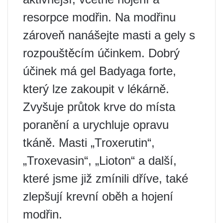
resorpce modřin. Na modřinu
zároveň nanášejte masti a gely s
rozpouštěcím účinkem. Dobrý
účinek má gel Badyaga forte,
který lze zakoupit v lékárně.
Zvyšuje průtok krve do místa
poranění a urychluje opravu
tkáně. Masti „Troxerutin“,
„Troxevasin“, „Lioton“ a další,
které jsme již zmínili dříve, také
zlepšují krevní oběh a hojení
modřin.