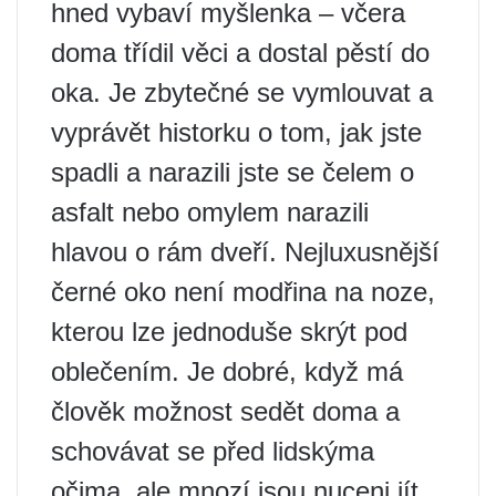
hned vybaví myšlenka – včera
doma třídil věci a dostal pěstí do
oka. Je zbytečné se vymlouvat a
vyprávět historku o tom, jak jste
spadli a narazili jste se čelem o
asfalt nebo omylem narazili
hlavou o rám dveří. Nejluxusnější
černé oko není modřina na noze,
kterou lze jednoduše skrýt pod
oblečením. Je dobré, když má
člověk možnost sedět doma a
schovávat se před lidskýma
očima, ale mnozí jsou nuceni jít