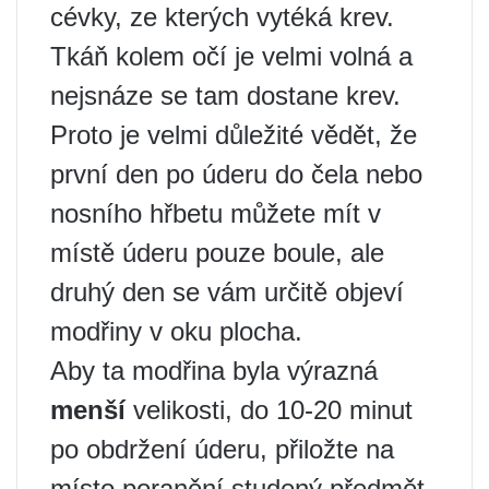
cévky, ze kterých vytéká krev.
Tkáň kolem očí je velmi volná a
nejsnáze se tam dostane krev.
Proto je velmi důležité vědět, že
první den po úderu do čela nebo
nosního hřbetu můžete mít v
místě úderu pouze boule, ale
druhý den se vám určitě objeví
modřiny v oku plocha.
Aby ta modřina byla výrazná
menší
velikosti, do 10-20 minut
po obdržení úderu, přiložte na
místo poranění studený předmět,