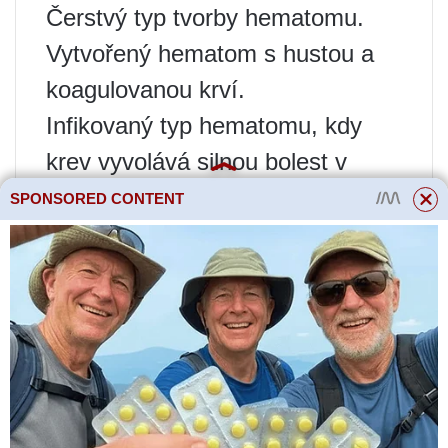
Čerstvý typ tvorby hematomu.
Vytvořený hematom s hustou a
koagulovanou krví.
Infikovaný typ hematomu, kdy
krev vyvolává silnou bolest v
důsledku infekce vstupující do
SPONSORED CONTENT
poraněných tkáňových struktur.
Hnisavý hematom, který je mezi
ostatními hematomy
nejnepříznivějším stavem.
Ve vztahu k cévní tkáni může
nebo nemusí hematom pulzovat.