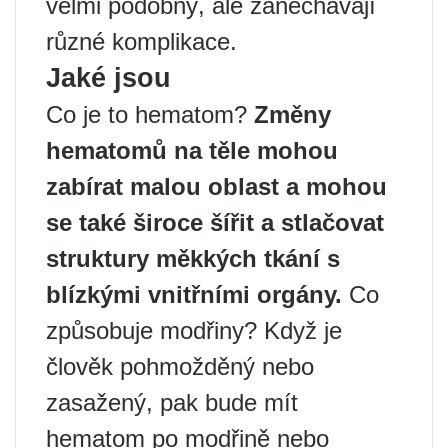
velmi podobný, ale zanechávají
různé komplikace.
Jaké jsou
Co je to hematom?
Změny
hematomů na těle mohou
zabírat malou oblast a mohou
se také široce šířit a stlačovat
struktury měkkých tkání s
blízkými vnitřními orgány.
Co
způsobuje modřiny? Když je
člověk pohmožděný nebo
zasažený, pak bude mít
hematom po modřině nebo