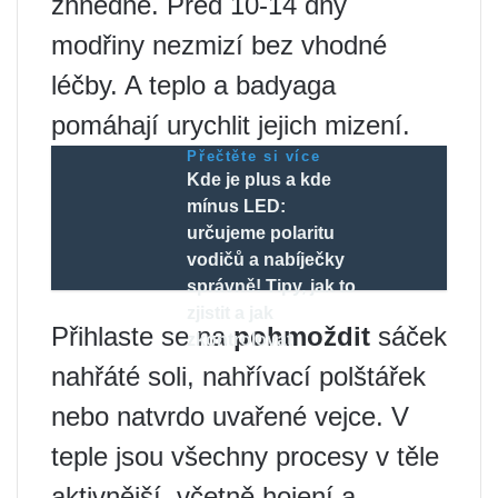
zhnědne. Před 10-14 dny
modřiny nezmizí bez vhodné
léčby. A teplo a badyaga
pomáhají urychlit jejich mizení.
Přečtěte si více
Kde je plus a kde
mínus LED:
určujeme polaritu
vodičů a nabíječky
správně! Tipy, jak to
zjistit a jak
Přihlaste se na
pohmoždit
sáček
zkontrolovat
nahřáté soli, nahřívací polštářek
nebo natvrdo uvařené vejce. V
teple jsou všechny procesy v těle
aktivnější, včetně hojení a