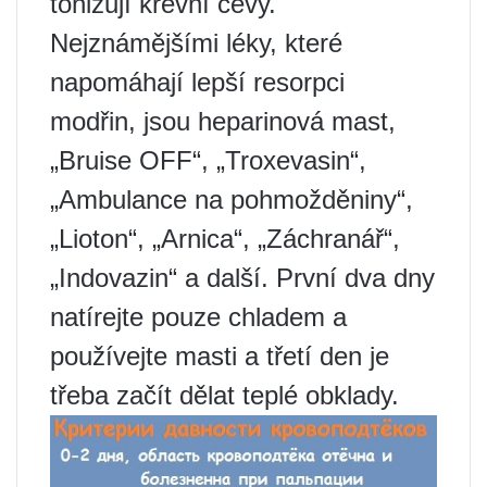
tonizují krevní cévy.
Nejznámějšími léky, které
napomáhají lepší resorpci
modřin, jsou heparinová mast,
„Bruise OFF“, „Troxevasin“,
„Ambulance na pohmožděniny“,
„Lioton“, „Arnica“, „Záchranář“,
„Indovazin“ a další. První dva dny
natírejte pouze chladem a
používejte masti a třetí den je
třeba začít dělat teplé obklady.