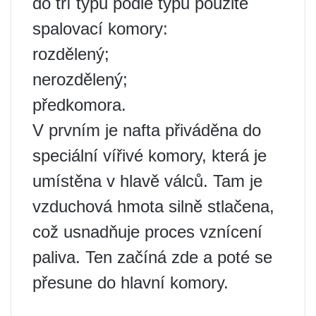
do tří typů podle typu použité
spalovací komory:
rozdělený;
nerozdělený;
předkomora.
V prvním je nafta přiváděna do
speciální vířivé komory, která je
umístěna v hlavě válců. Tam je
vzduchová hmota silně stlačena,
což usnadňuje proces vznícení
paliva. Ten začíná zde a poté se
přesune do hlavní komory.