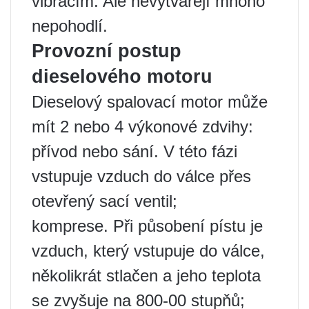
vibracím. Ale nevytvářejí mnoho
nepohodlí.
Provozní postup
dieselového motoru
Dieselový spalovací motor může
mít 2 nebo 4 výkonové zdvihy:
přívod nebo sání. V této fázi
vstupuje vzduch do válce přes
otevřený sací ventil;
komprese. Při působení pístu je
vzduch, který vstupuje do válce,
několikrát stlačen a jeho teplota
se zvyšuje na 800-00 stupňů;