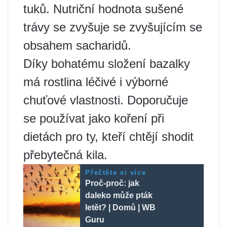
tuků. Nutriční hodnota sušené
trávy se zvyšuje se zvyšujícím se
obsahem sacharidů.
Díky bohatému složení bazalky
má rostlina léčivé i výborné
chuťové vlastnosti. Doporučuje
se používat jako koření při
dietách pro ty, kteří chtějí shodit
přebytečná kila.
Přečtěte si více
Proč-proč: jak
daleko může pták
letět? | Domů | WB
Guru