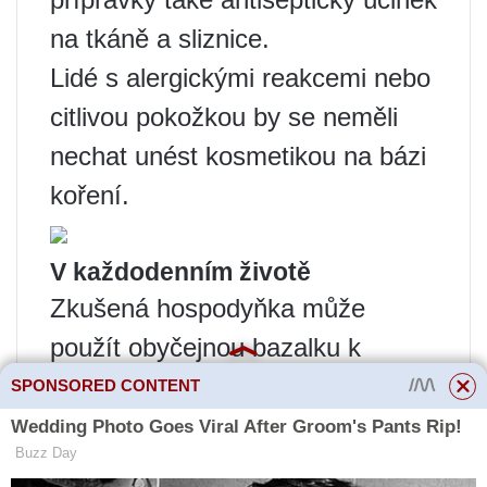
na tkáně a sliznice.
Lidé s alergickými reakcemi nebo
citlivou pokožkou by se neměli
nechat unést kosmetikou na bázi
koření.
V každodenním životě
Zkušená hospodyňka může
použít obyčejnou bazalku k
aromatizaci místností domu a
SPONSORED CONTENT
rozložit snítky na pergamenový
papír.