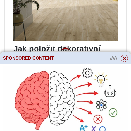
Jak položit dekorativní
cihly
SPONSORED CONTENT
Aby si interiérová nástěnná
dekorace zachovala svůj původní
vzhled a dlouho vydržela, musí
být správně rozložena. Existuje
standardní technika: