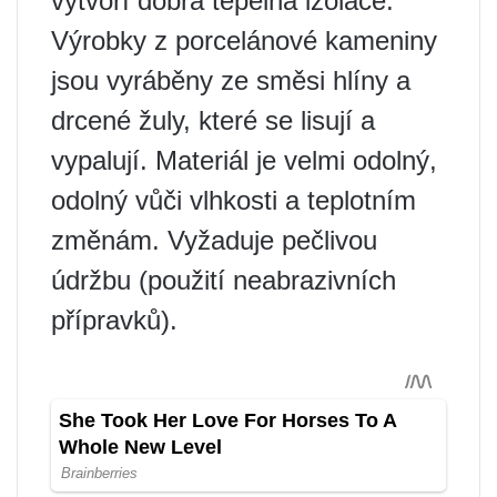
vytvoří dobrá tepelná izolace.
Výrobky z porcelánové kameniny
jsou vyráběny ze směsi hlíny a
drcené žuly, které se lisují a
vypalují. Materiál je velmi odolný,
odolný vůči vlhkosti a teplotním
změnám. Vyžaduje pečlivou
údržbu (použití neabrazivních
přípravků).