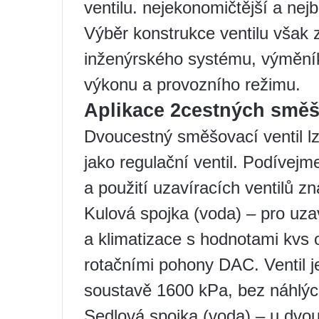
ventilu. nejekonomičtější a nej
Výběr konstrukce ventilu však 
inženýrského systému, výměníku
výkonu a provozního režimu.
Aplikace 2cestných směš
Dvoucestný směšovací ventil lze
jako regulační ventil. Podívejm
a použití uzavíracích ventilů 
Kulová spojka (voda) – pro uza
a klimatizace s hodnotami kvs 
rotačními pohony DAC. Ventil j
soustavě 1600 kPa, bez náhlýc
Sedlová spojka (voda) – u dvo