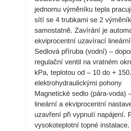
jednomu výměníku tepla pracuje
sítí se 4 trubkami se 2 výmění
samostatně. Zavírání je automa
ekviprocentní uzavírací lineárn
Sedlová příruba (vodní) – dopo
regulační ventil na vratném ok
kPa, teplotou od – 10 do + 150
elektrohydraulickými pohony
Magnetické sedlo (pára-voda) –
lineární a ekviprocentní nastav
uzavření při vypnutí napájení. P
vysokoteplotní topné instalace.