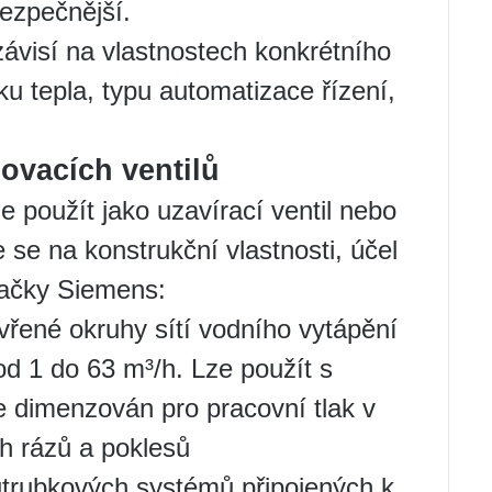
bezpečnější.
závisí na vlastnostech konkrétního
 tepla, typu automatizace řízení,
ovacích ventilů
 použít jako uzavírací ventil nebo
e se na konstrukční vlastnosti, účel
značky Siemens:
vřené okruhy sítí vodního vytápění
od 1 do 63 m³/h. Lze použít s
e dimenzován pro pracovní tlak v
h rázů a poklesů
utrubkových systémů připojených k