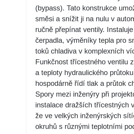
(bypass). Tato konstrukce umož
směsi a snížit ji na nulu v aut
ručně přepínat ventily. Instaluj
čerpadla, výměníky tepla pro 
toků chladiva v komplexních ví
Funkčnost třícestného ventilu z
a teploty hydraulického průto
hospodárně řídí tlak a průtok ch
Spory mezi inženýry při projekt
instalace dražších třícestných 
že ve velkých inženýrských sítíc
okruhů s různými teplotními po