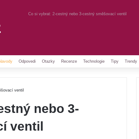
Co si vybrat: 2-cestný nebo 3-cestný směšovací ventil
z
Pinterest
Navody
Odpovedi
Otazky
Recenze
Technologie
Tipy
Trendy
šovací ventil
cestný nebo 3-
 ventil