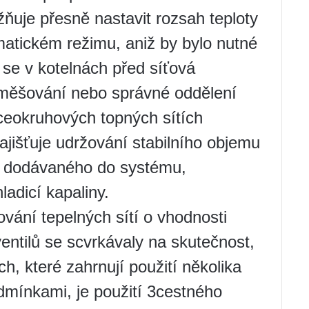
ňuje přesně nastavit rozsah teploty
omatickém režimu, aniž by bylo nutné
e se v kotelnách před síťová
směšování nebo správné oddělení
ceokruhových topných sítích
ajišťuje udržování stabilního objemu
ku dodávaného do systému,
ladicí kapaliny.
ování tepelných sítí o vhodnosti
ventilů se scvrkávaly na skutečnost,
h, které zahrnují použití několika
dmínkami, je použití 3cestného