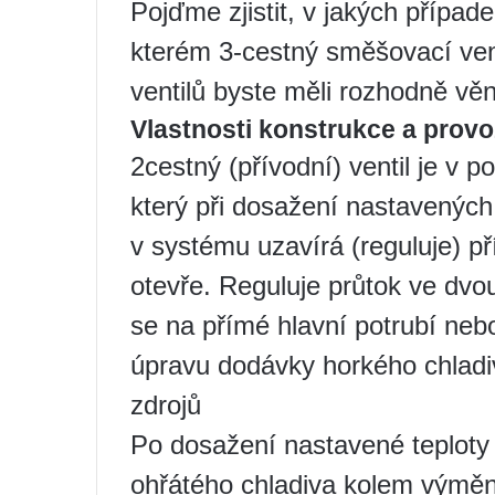
Pojďme zjistit, v jakých případe
kterém 3-cestný směšovací venti
ventilů byste měli rozhodně vě
Vlastnosti konstrukce a provo
2cestný (přívodní) ventil je v 
který při dosažení nastavených 
v systému uzavírá (reguluje) pří
otevře. Reguluje průtok ve dvo
se na přímé hlavní potrubí neb
úpravu dodávky horkého chladi
zdrojů
Po dosažení nastavené teploty 
ohřátého chladiva kolem výměn