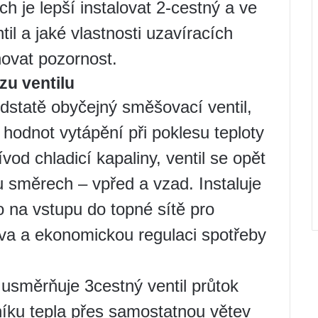
ch je lepší instalovat 2-cestný a ve
l a jaké vlastnosti uzavíracích
novat pozornost.
zu ventilu
podstatě obyčejný směšovací ventil,
hodnot vytápění při poklesu teploty
vod chladicí kapaliny, ventil se opět
u směrech – vpřed a vzad. Instaluje
o na vstupu do topné sítě pro
va a ekonomickou regulaci spotřeby
usměrňuje 3cestný ventil průtok
íku tepla přes samostatnou větev