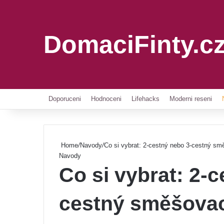
DomaciFinty.c
Doporuceni
Hodnoceni
Lifehacks
Moderni reseni
Home
/
Navody
/
Co si vybrat: 2-cestný nebo 3-cestný smě
Navody
Co si vybrat: 2-
cestný směšovací