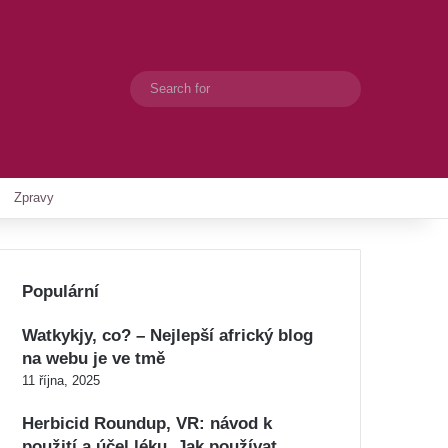
Search
Switch skin
for
Zpravy
Populární
Watkykjy, co? – Nejlepší africký blog
na webu je ve tmě
11 října, 2025
Herbicid Roundup, VR: návod k
použití a účel léku. Jak používat