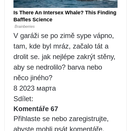
V garáži se po zimě sype vápno,
tam, kde byl mráz, začalo tát a
drolit se. jak nejlépe zakrýt stěny,
aby se nedrolilo? barva nebo
něco jiného?
8 2023 марта
Sdílet:
Komentáře 67
Přihlaste se nebo zaregistrujte,
abyste mohli psát komentáře,