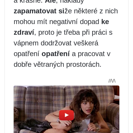
a krásné.
Ale
, náklady
zapamatovat si
že některé z nich
mohou mít negativní dopad
ke
zdraví
, proto je třeba při práci s
vápnem dodržovat veškerá
opatření
opatření
a pracovat v
dobře větraných prostorách.