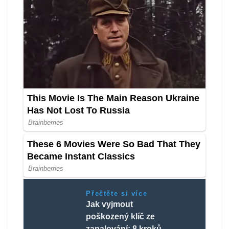
Přečtěte si více
Jak vyjmout
poškozený klíč ze
zapalování: 8 kroků