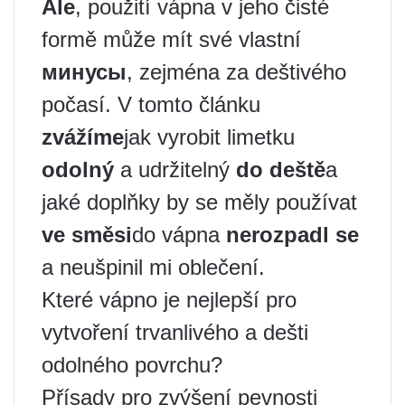
Ale
, použití vápna v jeho čisté
formě může mít své vlastní
минусы
, zejména za deštivého
počasí. V tomto článku
zvážíme
jak vyrobit limetku
odolný
a udržitelný
do deště
a
jaké doplňky by se měly používat
ve směsi
do vápna
nerozpadl se
a neušpinil mi oblečení.
Které vápno je nejlepší pro
vytvoření trvanlivého a dešti
odolného povrchu?
Přísady pro zvýšení pevnosti