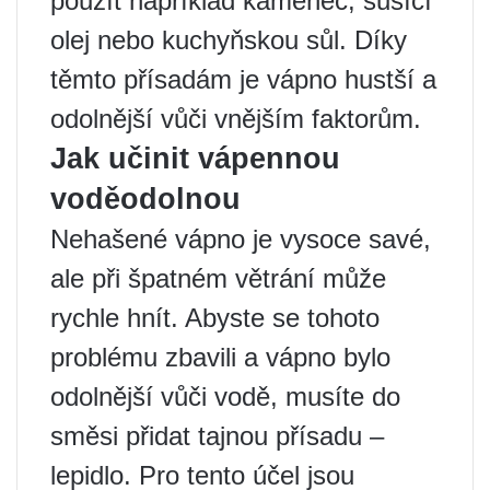
použít například kamenec, sušící
olej nebo kuchyňskou sůl. Díky
těmto přísadám je vápno hustší a
odolnější vůči vnějším faktorům.
Jak učinit vápennou
voděodolnou
Nehašené vápno je vysoce savé,
ale při špatném větrání může
rychle hnít. Abyste se tohoto
problému zbavili a vápno bylo
odolnější vůči vodě, musíte do
směsi přidat tajnou přísadu –
lepidlo. Pro tento účel jsou