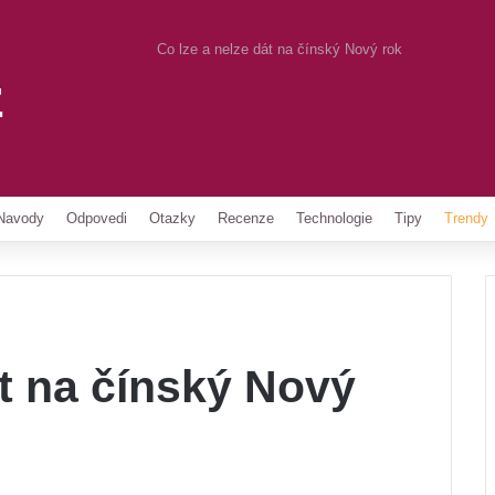
Co lze a nelze dát na čínský Nový rok
z
Pinterest
Navody
Odpovedi
Otazky
Recenze
Technologie
Tipy
Trendy
át na čínský Nový