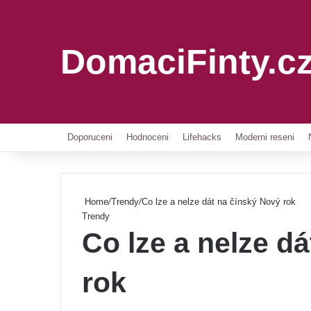
DomaciFinty.c
Doporuceni
Hodnoceni
Lifehacks
Moderni reseni
Home
/
Trendy
/
Co lze a nelze dát na čínský Nový rok
Trendy
Co lze a nelze d
rok