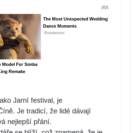
ko Jarní festival, je
ně. Je tradicí, že lidé dávají
vá nejlepší přání.
dáře se blíží, což znamená, že je