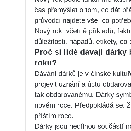
čas přemýšlet o tom, co dát p
průvodci najdete vše, co potřeb
Nový rok, včetně příkladů, fakto
důležitosti, nápadů, etikety, co 
Proč si lidé dávají dárk
roku?
Dávání dárků je v čínské kultuře
projevit uznání a úctu obdarova
tak obdarovanému. Dárky symbol
novém roce. Předpokládá se, že
příštím roce.
Dárky jsou nedílnou součástí n