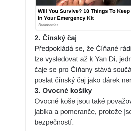
2. Čínský čaj
Předpokládá se, že Číňané rádi p
lze vysledovat až k Yan Di, jed
čaje se pro Číňany stává součá
poslat čínský čaj jako dárek ne
3. Ovocné košíky
Ovocné koše jsou také považo
jablka a pomeranče, protože js
bezpečností.