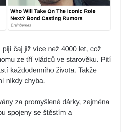
ijí čaj již více než 4000 let, což
nomu ze tří vládců ve starověku. Pití
stí každodenního života. Takže
ní nikdy chyba.
vány za promyšlené dárky, zejména
ou spojeny se štěstím a