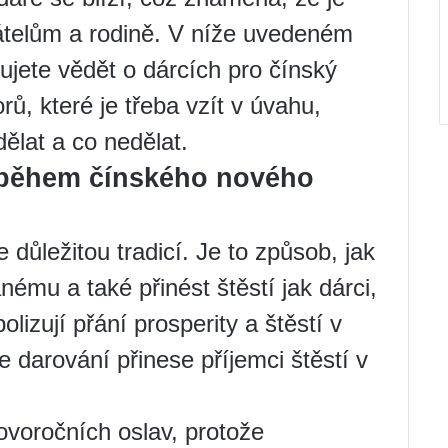
řátelům a rodině. V níže uvedeném
ujete vědět o dárcích pro čínský
rů, které je třeba vzít v úvahu,
dělat a co nedělat.
y během čínského nového
 důležitou tradicí. Je to způsob, jak
nému a také přinést štěstí jak dárci,
izují přání prosperity a štěstí v
 darování přinese příjemci štěstí v
ovoročních oslav, protože