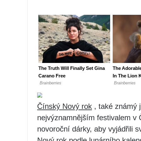
Čínský Nový rok
, také známý ja
nejvýznamnějším festivalem v Čí
novoroční dárky, aby vyjádřili s
Nový rok podle lunárního kalen