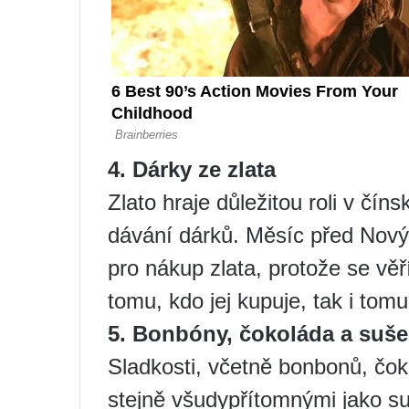
4. Dárky ze zlata
Zlato hraje důležitou roli v čí
dávání dárků. Měsíc před Nov
pro nákup zlata, protože se věří
tomu, kdo jej kupuje, tak i tomu
5. Bonbóny, čokoláda a suš
Sladkosti, včetně bonbonů, čok
stejně všudypřítomnými jako su