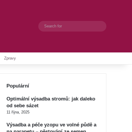
Search
Switch skin
for
Zpravy
Populární
Optimální výsadba stromů: jak daleko
od sebe sázet
11 října, 2025
Výsadba a péče yzopu ve volné půdě a
na parapetu – pěstování ze semen,