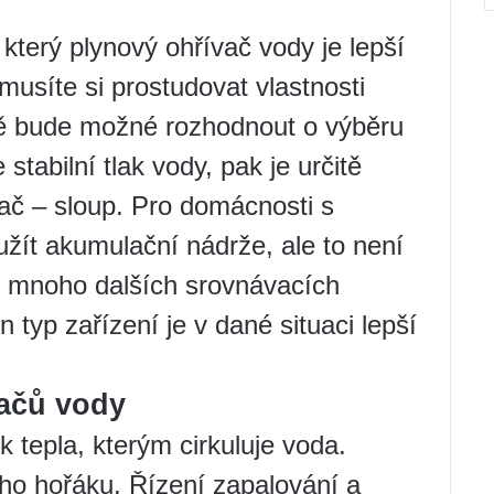
který plynový ohřívač vody je lepší
usíte si prostudovat vlastnosti
adě bude možné rozhodnout o výběru
tabilní tlak vody, pak je určitě
vač – sloup. Pro domácnosti s
užít akumulační nádrže, ale to není
je mnoho dalších srovnávacích
en typ zařízení je v dané situaci lepší
vačů vody
 tepla, kterým cirkuluje voda.
o hořáku. Řízení zapalování a