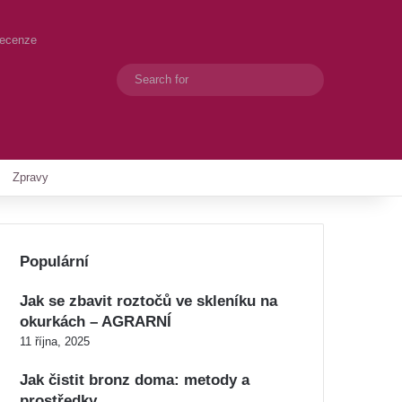
recenze
Search
Switch skin
for
Zpravy
Populární
Jak se zbavit roztočů ve skleníku na
okurkách – AGRARNÍ
11 října, 2025
Jak čistit bronz doma: metody a
prostředky