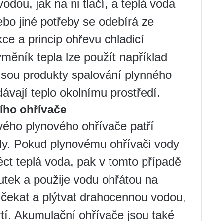
dou, jak na ni tlačí, a teplá voda
bo jiné potřeby se odebírá ze
ce a princip ohřevu chladicí
ýměník tepla lze použít například
jsou produkty spalování plynného
ávají teplo okolnímu prostředí.
ího ohřívače
vého plynového ohřívače patří
dy. Pokud plynovému ohřívači vody
éct teplá voda, pak v tomto případě
utek a použije vodu ohřátou na
 čekat a plýtvat drahocennou vodou,
í. Akumulační ohřívače jsou také