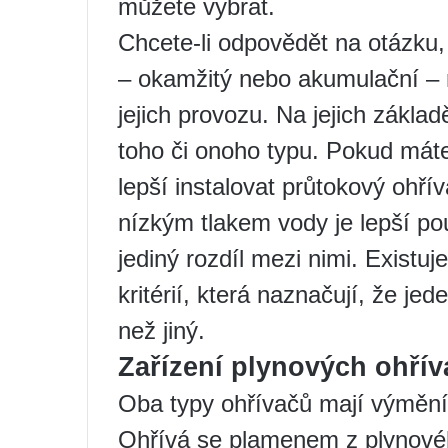
můžete vybrat.
Chcete-li odpovědět na otázku, 
– okamžitý nebo akumulační – m
jejich provozu. Na jejich zákl
toho či onoho typu. Pokud máte s
lepší instalovat průtokový ohří
nízkým tlakem vody je lepší po
jediný rozdíl mezi nimi. Existu
kritérií, která naznačují, že jed
než jiný.
Zařízení plynových ohří
Oba typy ohřívačů mají výměník
Ohřívá se plamenem z plynovéh