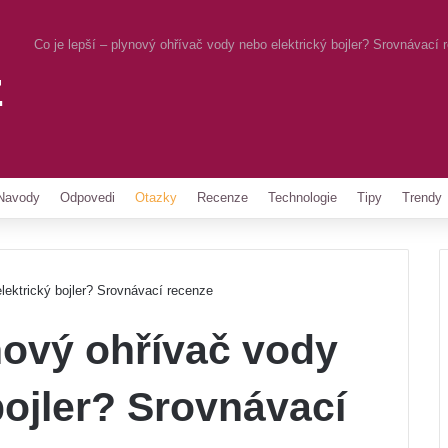
Co je lepší – plynový ohřívač vody nebo elektrický bojler? Srovnávací 
z
Pinterest
Navody
Odpovedi
Otazky
Recenze
Technologie
Tipy
Trendy
elektrický bojler? Srovnávací recenze
ynový ohřívač vody
bojler? Srovnávací