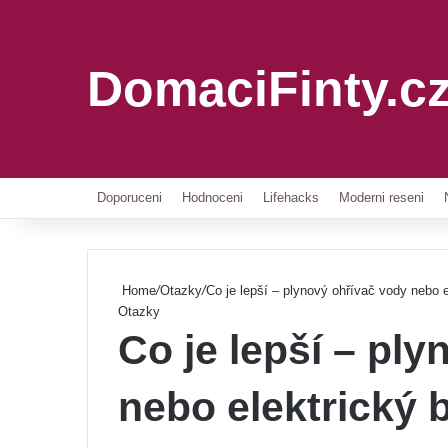
DomaciFinty.c
Doporuceni
Hodnoceni
Lifehacks
Moderni reseni
Home
/
Otazky
/
Co je lepší – plynový ohřívač vody nebo 
Otazky
Co je lepší – pl
nebo elektrický 