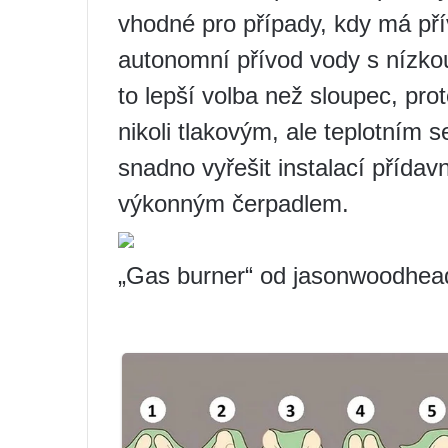
vhodné pro případy, kdy má pří
autonomní přívod vody s nízkou
to lepší volba než sloupec, pr
nikoli tlakovým, ale teplotním
snadno vyřešit instalací přída
výkonným čerpadlem.
„Gas burner“ od jasonwoodhea