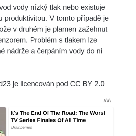
vod vody nízký tlak nebo existuje
 produktivitou. V tomto případě je
otože v druhém je plamen zažehnut
 senzorem. Problém s tlakem lze
vné nádrže a čerpáním vody do ní
d23 je licencován pod CC BY 2.0