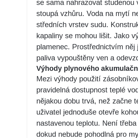
se sama nahrazovat studenou vo
stoupá vzhůru. Voda na mytí ne
středních vrstev sudu. Konstruk
kapaliny se mohou lišit. Jako v
plamenec. Prostřednictvím něj 
paliva vypouštěny ven a odevzd
Výhody plynového akumulačn
Mezi výhody použití zásobníko
pravidelná dostupnost teplé vo
nějakou dobu trvá, než začne t
uživatel jednoduše otevře koho
nastavenou teplotu. Není třeba
dokud nebude pohodlná pro myt