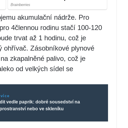
objemu akumulační nádrže. Pro
pro 4člennou rodinu stačí 100-120
bude trvat až 1 hodinu, což je
ý ohřívač. Zásobníkové plynové
na zkapalněné palivo, což je
aleko od velkých sídel se
 více
dit vedle paprik: dobré sousedství na
prostranství nebo ve skleníku