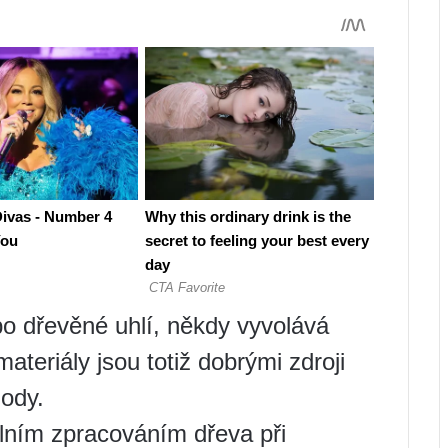
bo dřevěné uhlí, někdy vyvolává
teriály jsou totiž dobrými zdroji
hody.
lním zpracováním dřeva při