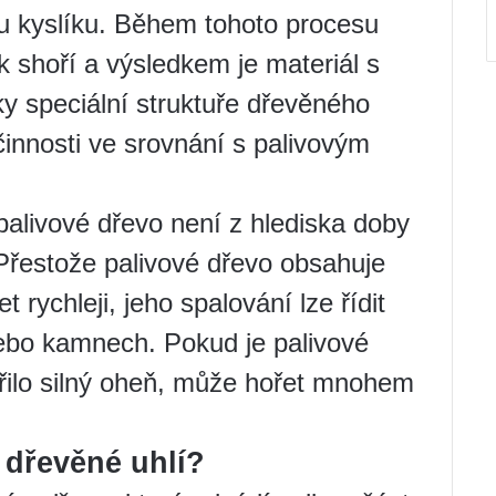
pu kyslíku. Během tohoto procesu
ek shoří a výsledkem je materiál s
y speciální struktuře dřevěného
činnosti ve srovnání s palivovým
alivové dřevo není z hlediska doby
 Přestože palivové dřevo obsahuje
 rychleji, jeho spalování lze řídit
nebo kamnech. Pokud je palivové
ořilo silný oheň, může hořet mnohem
 dřevěné uhlí?