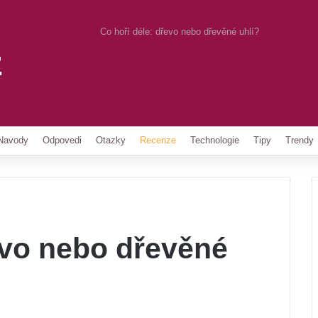
Co hoří déle: dřevo nebo dřevěné uhlí?
z
Pinterest
Navody
Odpovedi
Otazky
Recenze
Technologie
Tipy
Trendy
evo nebo dřevěné