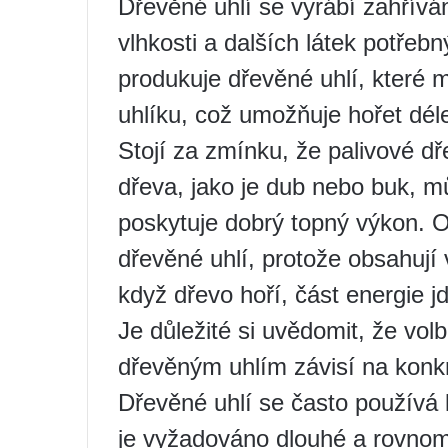
Dřevěné uhlí se vyrábí zahřívá
vlhkosti a dalších látek potřeb
produkuje dřevěné uhlí, které m
uhlíku, což umožňuje hořet déle
Stojí za zmínku, že palivové d
dřeva, jako je dub nebo buk, 
poskytuje dobrý topný výkon. O
dřevěné uhlí, protože obsahují v
když dřevo hoří, část energie j
Je důležité si uvědomit, že vo
dřevěným uhlím závisí na konkr
Dřevěné uhlí se často používá 
je vyžadováno dlouhé a rovnom