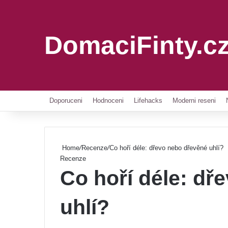
DomaciFinty.c
Doporuceni
Hodnoceni
Lifehacks
Moderni reseni
Home
/
Recenze
/
Co hoří déle: dřevo nebo dřevěné uhlí?
Recenze
Co hoří déle: dř
uhlí?