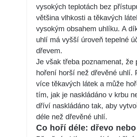
vysokých teplotách bez přístu
většina vlhkosti a těkavých lát
vysokým obsahem uhlíku. A dík
uhlí má vyšší úroveň tepelné ú
dřevem.
Je však třeba poznamenat, že p
hoření horší než dřevěné uhlí.
více těkavých látek a může hořet
tím, jak je naskládáno v krbu 
dříví naskládáno tak, aby vytv
déle než dřevěné uhlí.
Co hoří déle: dřevo nebo