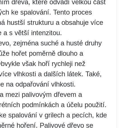
ním dřeva, které odvádí velkou část
ných ke spalování. Tento proces
á hustší strukturu a obsahuje více
 a s větší intenzitou.
řevo, zejména suché a husté druhy
může hořet poměrně dlouho a
bvykle však hoří rychleji než
íce vlhkosti a dalších látek. Také,
de na odpařování vlhkosti.
lba mezi palivovým dřevem a
étních podmínkách a účelu použití.
ke spalování v grilech a pecích, kde
ěrné hoření. Palivové dřevo se