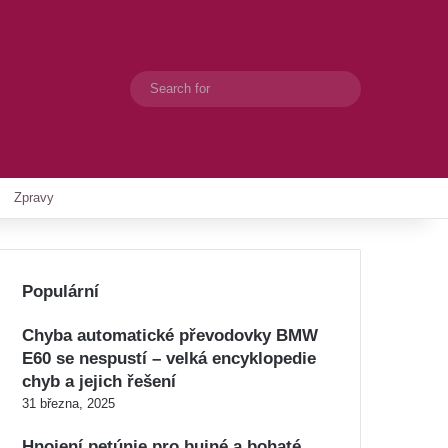
Search
Switch skin
for
Zpravy
Populární
Chyba automatické převodovky BMW
E60 se nespustí – velká encyklopedie
chyb a jejich řešení
31 března, 2025
Hnojení petúnie pro bujné a bohaté