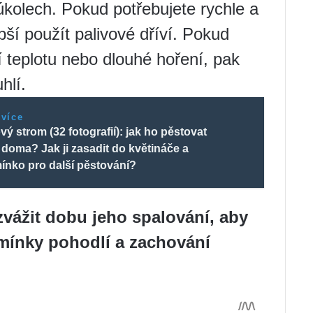
kolech. Pokud potřebujete rychle a
epší použít palivové dříví. Pokud
í teplotu nebo dlouhé hoření, pak
hlí.
 více
 strom (32 fotografií): jak ho pěstovat
doma? Jak ji zasadit do květináče a
mínko pro další pěstování?
 zvážit dobu jeho spalování, aby
dmínky pohodlí a zachování