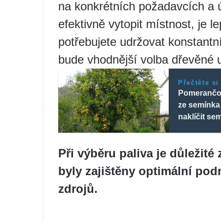
na konkrétních požadavcích a ú
efektivně vytopit místnost, je l
potřebujete udržovat konstantn
bude vhodnější volba dřevěné u
Přečtěte si
Pomerančový
ze semínka 
naklíčit se
Při výběru paliva je důležité
byly zajištěny optimální po
zdrojů.