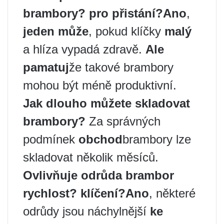
brambory?
pro přistání
?
Ano
,
jeden může
, pokud klíčky
malý
a hlíza vypadá zdravě.
Ale
pamatuj
že takové brambory
mohou být méně produktivní.
Jak dlouho můžete skladovat
brambory
?
Za správných
podmínek
obchod
brambory lze
skladovat několik měsíců.
Ovlivňuje odrůda brambor
rychlost?
klíčení
?
Ano
, některé
odrůdy jsou náchylnější
ke