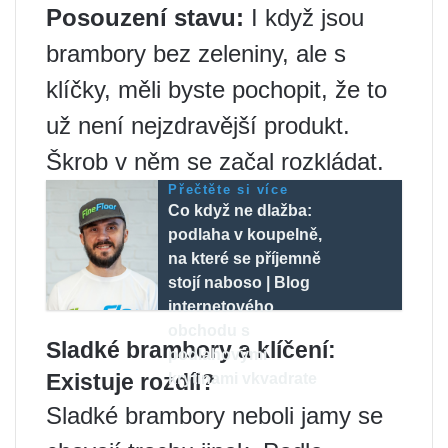
Posouzení stavu:
I když jsou
brambory bez zeleniny, ale s
klíčky, měli byste pochopit, že to
už není nejzdravější produkt.
Škrob v něm se začal rozkládat.
Přečtěte si více
Co když ne dlažba:
podlaha v koupelně,
na které se příjemně
stojí naboso | Blog
internetového
obchodu s
Sladké brambory a klíčení:
podlahovými
Existuje rozdíl?
krytinami vkvadrate
Sladké brambory neboli jamy se