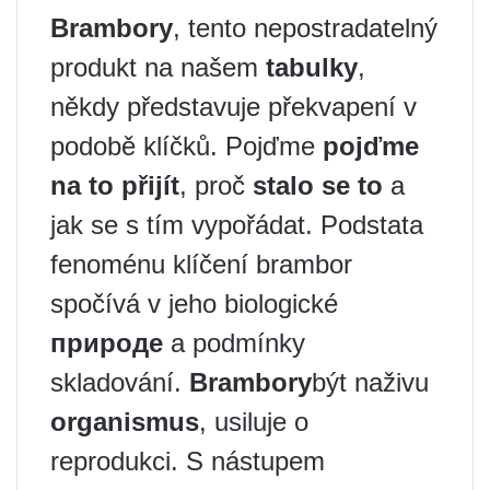
Brambory
, tento nepostradatelný
produkt na našem
tabulky
,
někdy představuje překvapení v
podobě klíčků. Pojďme
pojďme
na to přijít
, proč
stalo se to
a
jak se s tím vypořádat. Podstata
fenoménu klíčení brambor
spočívá v jeho biologické
природе
a podmínky
skladování.
Brambory
být naživu
organismus
, usiluje o
reprodukci. S nástupem