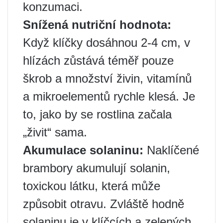
konzumaci.
Snížená nutriční hodnota:
Když klíčky dosáhnou 2-4 cm, v
hlízách zůstává téměř pouze
škrob a množství živin, vitamínů
a mikroelementů rychle klesá. Je
to, jako by se rostlina začala
„živit“ sama.
Akumulace solaninu:
Naklíčené
brambory akumulují solanin,
toxickou látku, která může
způsobit otravu. Zvláště hodně
solaninu je v klíčcích a zelených