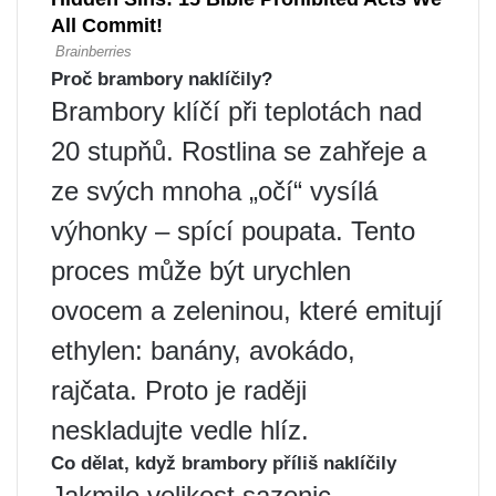
Proč brambory naklíčily?
Brambory klíčí při teplotách nad
20 stupňů. Rostlina se zahřeje a
ze svých mnoha „očí“ vysílá
výhonky – spící poupata. Tento
proces může být urychlen
ovocem a zeleninou, které emitují
ethylen: banány, avokádo,
rajčata. Proto je raději
neskladujte vedle hlíz.
Co dělat, když brambory příliš naklíčily
Jakmile velikost sazenic