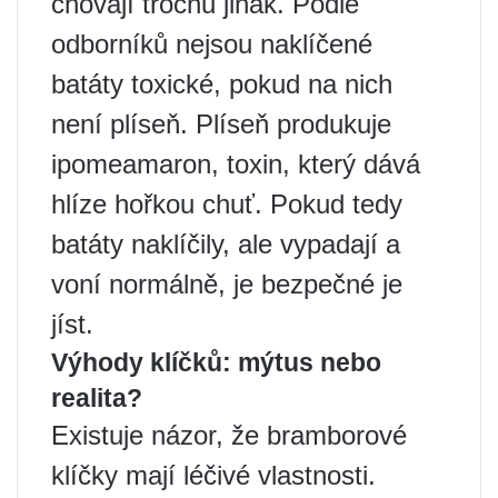
chovají trochu jinak. Podle
odborníků nejsou naklíčené
batáty toxické, pokud na nich
není plíseň. Plíseň produkuje
ipomeamaron, toxin, který dává
hlíze ​​hořkou chuť. Pokud tedy
batáty naklíčily, ale vypadají a
voní normálně, je bezpečné je
jíst.
Výhody klíčků: mýtus nebo
realita?
Existuje názor, že bramborové
klíčky mají léčivé vlastnosti.