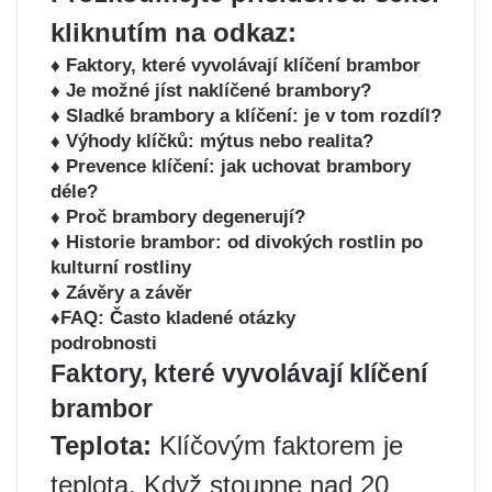
kliknutím na odkaz:
♦️ Faktory, které vyvolávají klíčení brambor ️
♦️ Je možné jíst naklíčené brambory?
♦️ Sladké brambory a klíčení: je v tom rozdíl?
♦️ Výhody klíčků: mýtus nebo realita?
♦️ Prevence klíčení: jak uchovat brambory
déle?
♦️ Proč brambory degenerují?
♦️ Historie brambor: od divokých rostlin po
kulturní rostliny
♦️ Závěry a závěr
♦️FAQ: Často kladené otázky
podrobnosti
Faktory, které vyvolávají klíčení
brambor ️
Teplota:
Klíčovým faktorem je
teplota. Když stoupne nad 20