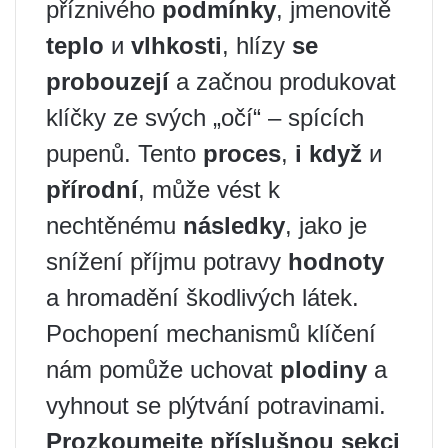
příznivého
podmínky
, jmenovitě
teplo
и
vlhkosti
, hlízy
se
probouzejí
a začnou produkovat
klíčky ze svých „očí“ – spících
pupenů. Tento
proces
,
i když
и
přírodní
, může vést k
nechtěnému
následky
, jako je
snížení příjmu potravy
hodnoty
a hromadění škodlivých látek.
Pochopení mechanismů klíčení
nám pomůže uchovat
plodiny
a
vyhnout se plýtvání potravinami.
Prozkoumejte příslušnou sekci