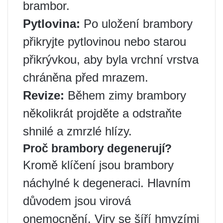
brambor.
Pytlovina:
Po uložení brambory
přikryjte pytlovinou nebo starou
přikrývkou, aby byla vrchní vrstva
chráněna před mrazem.
Revize:
Během zimy brambory
několikrát projděte a odstraňte
shnilé a zmrzlé hlízy.
Proč brambory degenerují?
Kromě klíčení jsou brambory
náchylné k degeneraci. Hlavním
důvodem jsou virová
onemocnění. Viry se šíří hmyzími