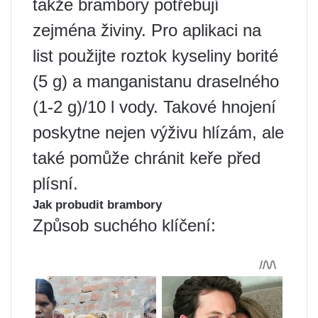
takže brambory potřebují
zejména živiny. Pro aplikaci na
list použijte roztok kyseliny borité
(5 g) a manganistanu draselného
(1-2 g)/10 l vody. Takové hnojení
poskytne nejen výživu hlízám, ale
také pomůže chránit keře před
plísní.
Jak probudit brambory
Způsob suchého klíčení: