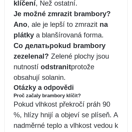
klíčení
, Než ostatní.
Je možné zmrazit
brambory
?
Ano
, ale je lepší to zmrazit
na
plátky
a blanšírovaná forma.
Co
делать
pokud brambory
zezelenal
?
Zelené plochy jsou
nutností
odstranit
protože
obsahují solanin.
Otázky a odpovědi
Proč začaly brambory klíčit?
Pokud vlhkost překročí práh 90
%, hlízy hnijí a objeví se plíseň. A
nadměrné teplo a vlhkost vedou k