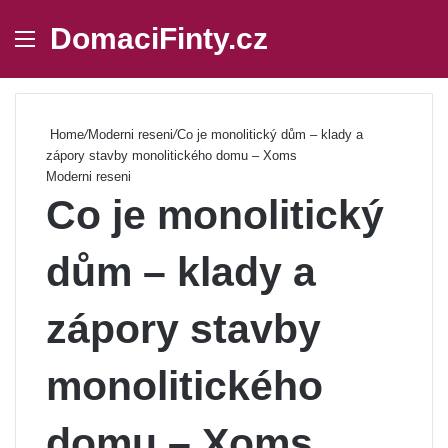
DomaciFinty.cz
Menu
Se
Home
/
Moderni reseni
/
Co je monolitický dům – klady a
zápory stavby monolitického domu – Xoms
Moderni reseni
Co je monolitický
dům – klady a
zápory stavby
monolitického
domu – Xoms