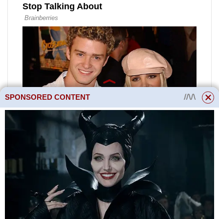
SPONSORED CONTENT
Cihlové obložení
Zdění kolem nosných
železobetonových stěn je