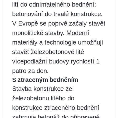
lití do odnímatelného bednění;
betonování do trvalé konstrukce.
V Evropě se poprvé začaly stavět
monolitické stavby. Moderní
materiály a technologie umožňují
stavět železobetonové lité
vícepodlažní budovy rychlostí 1
patro za den.
S ztraceným bedněním
Stavba konstrukce ze
železobetonu litého do
konstrukce ztraceného bednění
zahrnuje betonáž do připravené