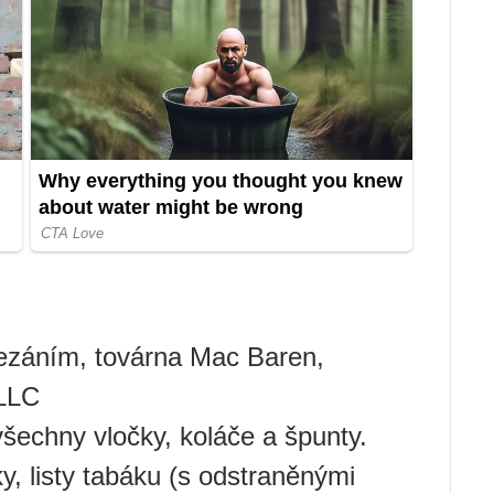
řezáním, továrna Mac Baren,
 LLC
šechny vločky, koláče a špunty.
ky, listy tabáku (s odstraněnými