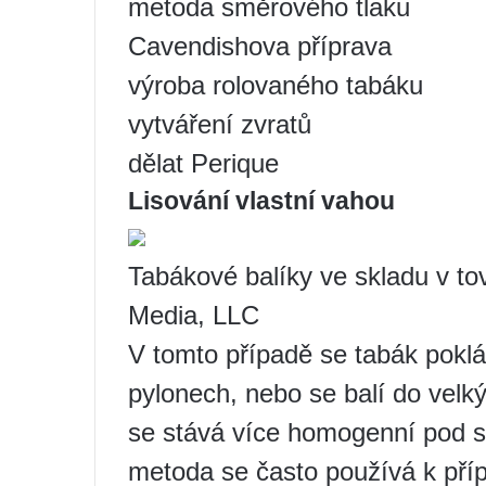
metoda směrového tlaku
Cavendishova příprava
výroba rolovaného tabáku
vytváření zvratů
dělat Perique
Lisování vlastní vahou
Tabákové balíky ve skladu v to
Media, LLC
V tomto případě se tabák poklá
pylonech, nebo se balí do velk
se stává více homogenní pod sv
metoda se často používá k příp