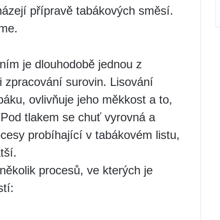
házejí přípravě tabákových směsí.
íme.
ním je dlouhodobě jednou z
 zpracování surovin. Lisování
áku, ovlivňuje jeho měkkost a to,
 Pod tlakem se chuť vyrovná a
cesy probíhající v tabákovém listu,
tší.
 několik procesů, ve kterých je
tí: