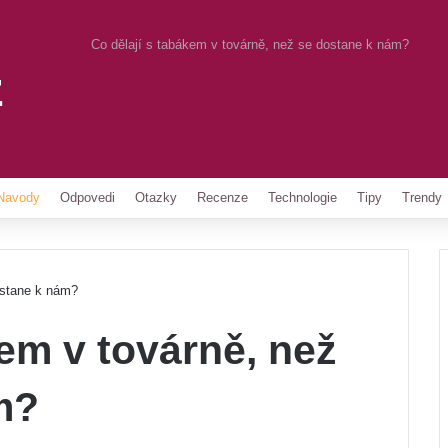
Co dělají s tabákem v továrně, než se dostane k nám?
z
Pinterest
Navody
Odpovedi
Otazky
Recenze
Technologie
Tipy
Trendy
ostane k nám?
kem v továrně, než
m?