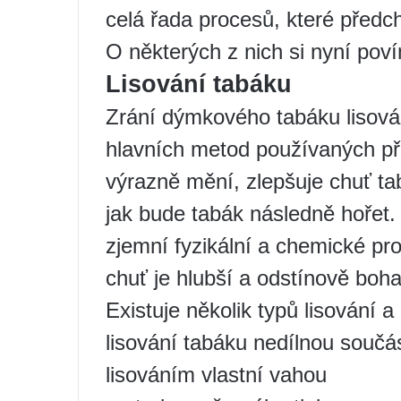
celá řada procesů, které předc
O některých z nich si nyní pov
Lisování tabáku
Zrání dýmkového tabáku lisová
hlavních metod používaných při
výrazně mění, zlepšuje chuť tab
jak bude tabák následně hořet.
zjemní fyzikální a chemické pro
chuť je hlubší a odstínově boha
Existuje několik typů lisování a
lisování tabáku nedílnou součás
lisováním vlastní vahou