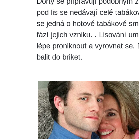
Dorty se připravují podobným z
pod lis se nedávají celé tabákov
se jedná o hotové tabákové směs
fází jejich vzniku. . Lisování u
lépe proniknout a vyrovnat se. D
balit do briket.