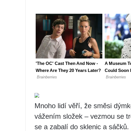
Mnoho lidí věří, že směsi dým
vážením složek – vezmou se tr
se a zabalí do sklenic a sáčků