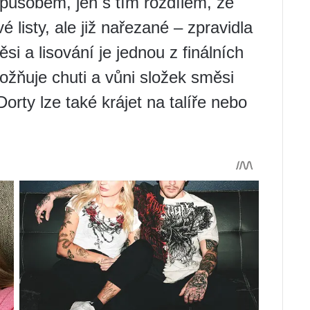
působem, jen s tím rozdílem, že
é listy, ale již nařezané – zpravidla
i a lisování je jednou z finálních
možňuje chuti a vůni složek směsi
orty lze také krájet na talíře nebo