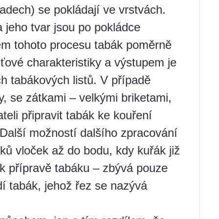
padech) se pokládají ve vrstvách.
 jeho tvar jsou po pokládce
em tohoto procesu tabák poměrně
ové charakteristiky a výstupem je
 tabákových listů. V případě
y, se zátkami – velkými briketami,
li připravit tabák ke kouření
Další možností dalšího zpracování
ků vloček až do bodu, kdy kuřák již
 k přípravě tabáku – zbývá pouze
dí tabák, jehož řez se nazývá