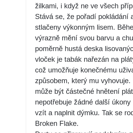
žilkami, i když ne ve všech pří
Stává se, že pořadí pokládání a
stlačeny výkonným lisem. Běh
výrazně mění svou barvu a chuť
poměrně hustá deska lisovaných
vloček je tabák nařezán na plát
což umožňuje konečnému uživate
způsobem, který mu vyhovuje. 
může být částečné hnětení plát
nepotřebuje žádné další úkony
vzít a naplnit dýmku. Tak se ro
Broken Flake.