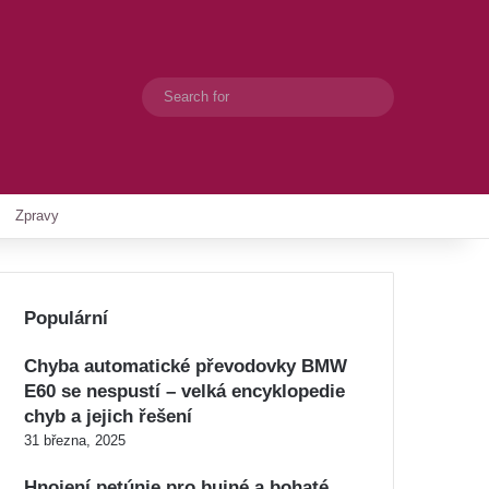
Search
Switch skin
for
Zpravy
Populární
Chyba automatické převodovky BMW
E60 se nespustí – velká encyklopedie
chyb a jejich řešení
31 března, 2025
Hnojení petúnie pro bujné a bohaté