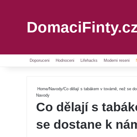
DomaciFinty.c
Doporuceni
Hodnoceni
Lifehacks
Moderni reseni
Home
/
Navody
/
Co dělají s tabákem v továrně, než se d
Navody
Co dělají s tabá
se dostane k ná