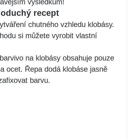
mavějším výsledkům!
noduchý recept
 vytváření chutného vzhledu klobásy.
hodu si můžete vyrobit vlastní
 barvivo na klobásy obsahuje pouze
 a ocet. Řepa dodá klobáse jasně
afixovat barvu.