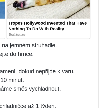
 na jemném struhadle.
jte do hrnce.
ameni, dokud nepřijde k varu.
 10 minut.
háme směs vychladnout.
chladničce až 1 týden.