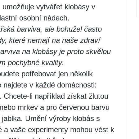
m umožňuje vytvářet klobásy v
vlastní osobní nádech.
řská barviva, ale bohužel často
y, které nemají na naše zdraví
barviva na klobásy je proto skvělou
m pochybné kvality.
budete potřebovat jen několik
é najdete v každé domácnosti:
 Chcete-li například získat žlutou
 nebo mrkev a pro červenou barvu
 jablka. Umění výroby klobás s
né a vaše experimenty mohou vést k