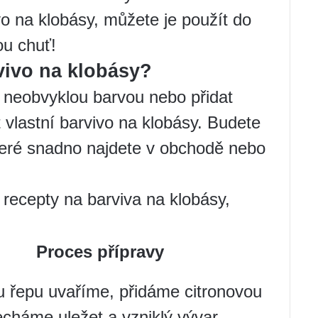
vo na klobásy, můžete je použít do
ou chuť!
rvivo na klobásy?
 neobvyklou barvou nebo přidat
t vlastní barvivo na klobásy. Budete
které snadno najdete v obchodě nebo
 recepty na barviva na klobásy,
Proces přípravy
 řepu uvaříme, přidáme citronovou
echáme uležet a vzniklý vývar