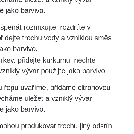
e jako barvivo.
špenát rozmixujte, rozdrťte v
přidejte trochu vody a vzniklou směs
jako barvivo.
rkev, přidejte kurkumu, nechte
vzniklý vývar použijte jako barvivo
 řepu uvaříme, přidáme citronovou
echáme uležet a vzniklý vývar
e jako barvivo.
ohou produkovat trochu jiný odstín