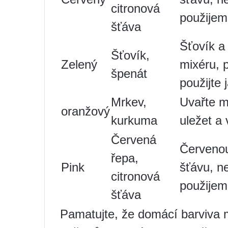
citronová
použijem
šťáva
Šťovík a 
Šťovík,
Zelený
mixéru, 
špenát
použijte 
Mrkev,
Uvařte m
oranžový
kurkuma
uležet a 
Červená
Červenou
řepa,
Pink
šťávu, n
citronová
použijem
šťáva
Pamatujte, že domácí barviva m