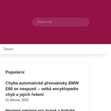
Search
Switch skin
for
Zpravy
Populární
Chyba automatické převodovky BMW
E60 se nespustí – velká encyklopedie
chyb a jejich řešení
31 března, 2025
Hnojení petúnie pro bujné a bohaté