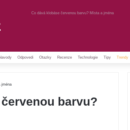
Co dává klobáse červenou barvu? Místa a jména
z
Pinterest
Navody
Odpovedi
Otazky
Recenze
Technologie
Tipy
Trendy
a jména
 červenou barvu?