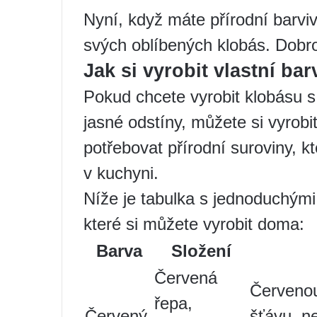
Nyní, když máte přírodní barvi
svých oblíbených klobás. Dobr
Jak si vyrobit vlastní ba
Pokud chcete vyrobit klobásu s
jasné odstíny, můžete si vyrobi
potřebovat přírodní suroviny, 
v kuchyni.
Níže je tabulka s jednoduchými
které si můžete vyrobit doma:
Barva
Složení
Červená
Červenou
řepa,
Červený
šťávu, n