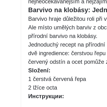
nejneočekávanějším a nejzají
Barvivo na klobásy: Jed
Barvivo hraje důležitou roli při
Ale místo umělých barviv z obc
přírodní barvivo na klobásy.
Jednoduchý recept na přírodní
dvě ingredience: čerstvou řepu
červený odstín a ocet pomůže z
Složení:
1 čerstvá červená řepa
2 lžíce octa
Инструкции: