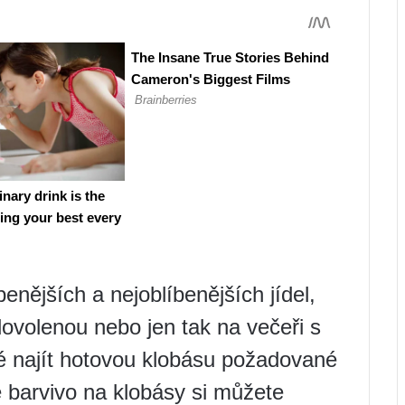
benějších a nejoblíbenějších jídel,
 dovolenou nebo jen tak na večeři s
é najít hotovou klobásu požadované
e barvivo na klobásy si můžete