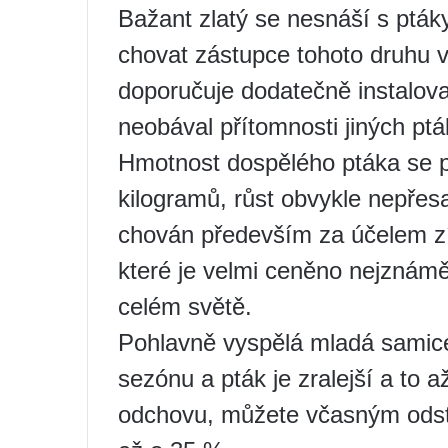
Bažant zlatý se nesnáší s ptáky
chovat zástupce tohoto druhu v
doporučuje dodatečně instalova
neobával přítomnosti jiných pt
Hmotnost dospělého ptáka se p
kilogramů, růst obvykle nepřes
chován především za účelem zí
které je velmi ceněno nejznám
celém světě.
Pohlavně vyspělá mladá samice
sezónu a pták je zralejší a to 
odchovu, můžete včasným odstr