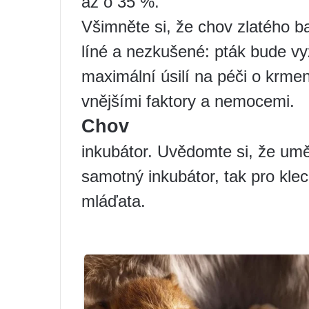
až o 35 %.
Všimněte si, že chov zlatého 
líné a nezkušené: pták bude vyž
maximální úsilí na péči o krme
vnějšími faktory a nemocemi.
Chov
inkubátor. Uvědomte si, že uměl
samotný inkubátor, tak pro kle
mláďata.