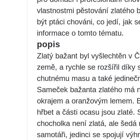
vlastnostmi pěstování zlatého b
být ptáci chováni, co jedí, jak 
informace o tomto tématu.
popis
Zlatý bažant byl vyšlechtěn v Č
země, a rychle se rozšířil dík
chutnému masu a také jedineč
Sameček bažanta zlatého má n
okrajem a oranžovým lemem. Bř
hřbet a části ocasu jsou zlaté. S
chocholka není zlatá, ale šedá 
samotáři, jedinci se spojují vý