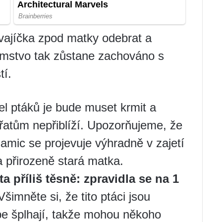
vajíčka zpod matky odebrat a
omstvo tak zůstane zachováno s
í.
tel ptáků je bude muset krmit a
uřatům nepřiblíží. Upozorňujeme, že
amic se projevuje výhradně v zajetí
a přirozeně stará matka.
 příliš těsně: zpravidla se na 1
šimněte si, že tito ptáci jsou
be šplhají, takže mohou někoho