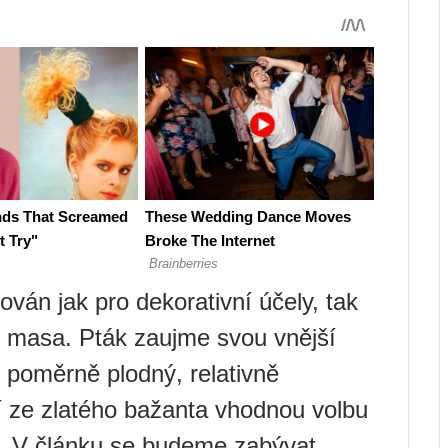
hován jak pro dekorativní účely, tak
 masa. Pták zaujme svou vnější
é poměrně plodný, relativně
jí ze zlatého bažanta vhodnou volbu
v. V článku se budeme zabývat