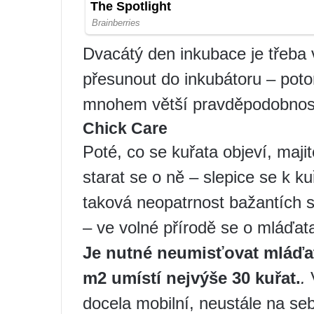
Dvacátý den inkubace je třeba 
přesunout do inkubátoru – pot
mnohem větší pravděpodobnost
Chick Care
Poté, co se kuřata objeví, maji
starat se o ně – slepice se k k
taková neopatrnost bažantích s
– ve volné přírodě se o mláďat
Je nutné neumisťovat mláďata
m2 umístí nejvýše 30 kuřat.
.
V
docela mobilní, neustále na se