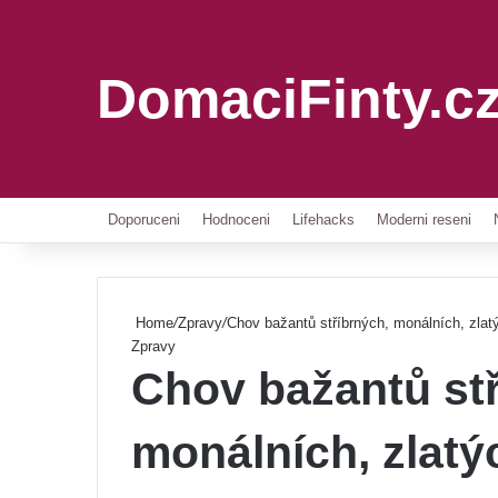
DomaciFinty.c
Doporuceni
Hodnoceni
Lifehacks
Moderni reseni
Home
/
Zpravy
/
Chov bažantů stříbrných, monálních, zlat
Zpravy
Chov bažantů stř
monálních, zlatý