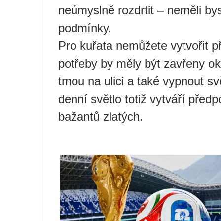
neúmyslně rozdrtit – neměli bys
podmínky.
Pro kuřata nemůžete vytvořit př
potřeby by měly být zavřeny o
tmou na ulici a také vypnout s
denní světlo totiž vytváří před
bažantů zlatých.