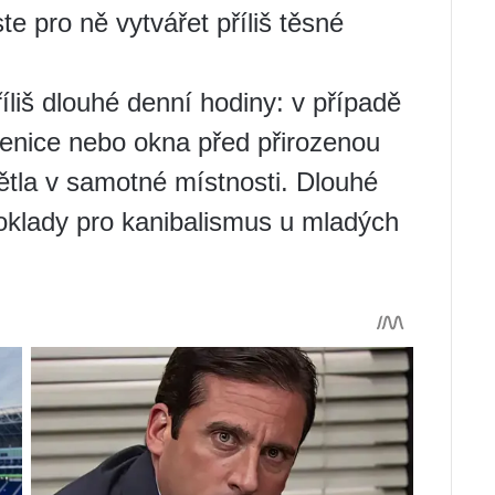
te pro ně vytvářet příliš těsné
íliš dlouhé denní hodiny: v případě
kenice nebo okna před přirozenou
větla v samotné místnosti. Dlouhé
poklady pro kanibalismus u mladých