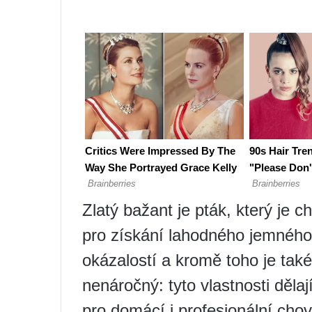
Zlatý bažant je pták, který je c
pro získání lahodného jemného
okázalostí a kromě toho je tak
nenáročný: tyto vlastnosti děla
pro domácí i profesionální cho