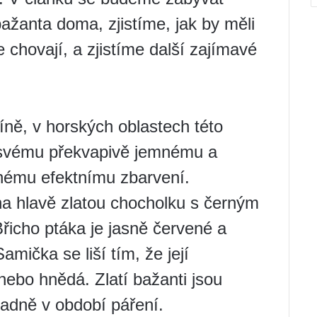
ažanta doma, zjistíme, jak by měli
se chovají, a zjistíme další zajímavé
íně, v horských oblastech této
y svému překvapivě jemnému a
nému efektnímu zbarvení.
a hlavě zlatou chocholku s černým
icho ptáka je jasně červené a
amička se liší tím, že její
nebo hnědá. Zlatí bažanti jsou
hradně v období páření.