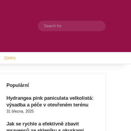
Search
Switch skin
for
Zpravy
Populární
Hydrangea pink paniculata velkolistá:
výsadba a péče v otevřeném terénu
31 března, 2025
Jak se rychle a efektivně zbavit
mravenců ze skleníku s okurkami