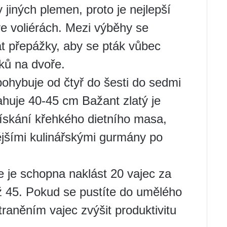
 jiných plemen, proto je nejlepší
e voliérách. Mezi výběhy se
t přepážky, aby se pták vůbec
áků na dvoře.
ohybuje od čtyř do šesti do sedmi
ahuje 40-45 cm Bažant zlatý je
skání křehkého dietního masa,
ějšími kulinářskými gurmány po
 je schopna naklást 20 vajec za
až 45. Pokud se pustíte do umělého
aněním vajec zvýšit produktivitu