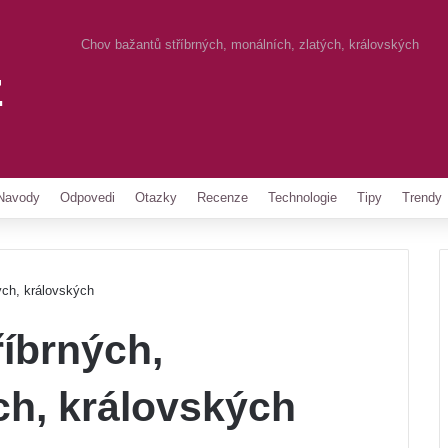
Chov bažantů stříbrných, monálních, zlatých, královských
z
Pinterest
Navody
Odpovedi
Otazky
Recenze
Technologie
Tipy
Trendy
ých, královských
íbrných,
ch, královských