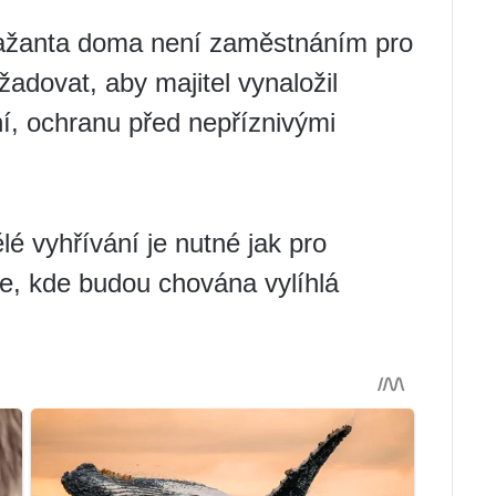
bažanta doma není zaměstnáním pro
adovat, aby majitel vynaložil
ní, ochranu před nepříznivými
é vyhřívání je nutné jak pro
ce, kde budou chována vylíhlá