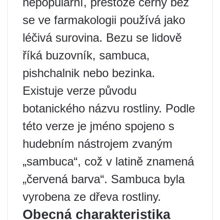
nepopulární, přestože černý bez
se ve farmakologii používá jako
léčivá surovina. Bezu se lidově
říká buzovník, sambuca,
pishchalnik nebo bezinka.
Existuje verze původu
botanického názvu rostliny. Podle
této verze je jméno spojeno s
hudebním nástrojem zvaným
„sambuca“, což v latině znamená
„červená barva“. Sambuca byla
vyrobena ze dřeva rostliny.
Obecná charakteristika