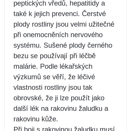
peptických vředů, hepatitidy a
také k jejich prevenci. Čerstvé
plody rostliny jsou velmi užitečné
při onemocněních nervového
systému. Sušené plody černého
bezu se používají při léčbě
malárie. Podle lékařských
výzkumů se věří, že léčivé
vlastnosti rostliny jsou tak
obrovské, že ji lze použít jako
další lék na rakovinu žaludku a
rakovinu kůže.
Při boji s rakovinou žaludku musí