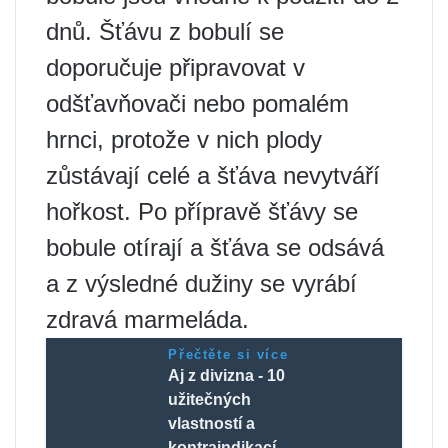
dnů. Šťávu z bobulí se
doporučuje připravovat v
odšťavňovači nebo pomalém
hrnci, protože v nich plody
zůstávají celé a šťáva nevytváří
hořkost. Po přípravě šťávy se
bobule otírají a šťáva se odsává
a z výsledné dužiny se vyrábí
zdravá marmeláda.
Přečtěte si více
Aj z divizna - 10
užitečných
vlastností a
kontraindikací