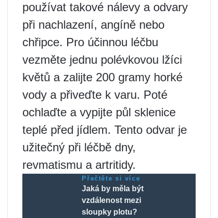
používat takové nálevy a odvary
při nachlazení, angíně nebo
chřipce. Pro účinnou léčbu
vezměte jednu polévkovou lžíci
květů a zalijte 200 gramy horké
vody a přiveďte k varu. Poté
ochlaďte a vypijte půl sklenice
teplé před jídlem. Tento odvar je
užitečný při léčbě dny,
revmatismu a artritidy.
Přečtěte si více
Jaká by měla být
vzdálenost mezi
sloupky plotu?