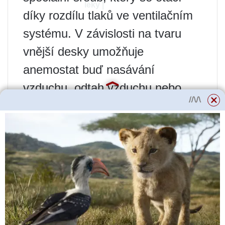
léky |
díky rozdílu tlaků ve ventilačním
systému. V závislosti na tvaru
vnější desky umožňuje
anemostat buď nasávání
vzduchu, odtah vzduchu nebo
obojí.
Typy anemostatů podle
tvaru