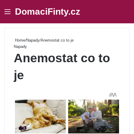
DomaciFinty.cz
Menu
Se
Home
/
Napady
/
Anemostat co to je
Napady
Anemostat co to
je