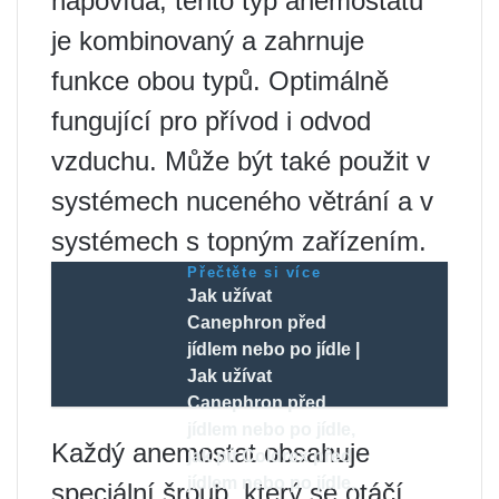
napovídá, tento typ anemostatu
je kombinovaný a zahrnuje
funkce obou typů. Optimálně
fungující pro přívod i odvod
vzduchu. Může být také použit v
systémech nuceného větrání a v
systémech s topným zařízením.
Přečtěte si více
Jak užívat
Canephron před
jídlem nebo po jídle |
Jak užívat
Canephron před
jídlem nebo po jídle,
Každý anemostat obsahuje
jak pít Coldrex před
jídlem nebo po jídle,
speciální šroub, který se otáčí