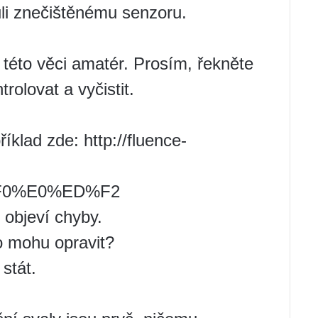
li znečištěnému senzoru.
 této věci amatér. Prosím, řekněte
rolovat a vyčistit.
říklad zde: http://fluence-
%F0%E0%ED%F2
 objeví chyby.
o mohu opravit?
stát.