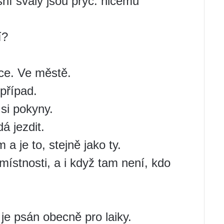
šní svaly jsou pryč. ničemu
í?
ice. Ve městě.
případ.
si pokyny.
á jezdit.
a je to, stejně jako ty.
ístnosti, a i když tam není, kdo
je psán obecně pro laiky.