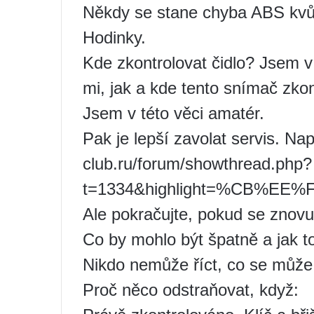
Někdy se stane chyba ABS kvů
Hodinky.
Kde zkontrolovat čidlo? Jsem v
mi, jak a kde tento snímač zkont
Jsem v této věci amatér.
Pak je lepší zavolat servis. Nap
club.ru/forum/showthread.php?
t=1334&highlight=%CB%EE
Ale pokračujte, pokud se znovu
Co by mohlo být špatně a jak t
Nikdo nemůže říct, co se může 
Proč něco odstraňovat, když: