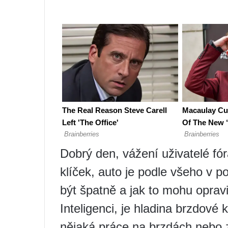
Dobrý den, vážení uživatelé fó
klíček, auto je podle všeho v p
být špatně a jak to mohu opravi
Inteligenci, je hladina brzdové
nějaká práce na brzdách nebo z