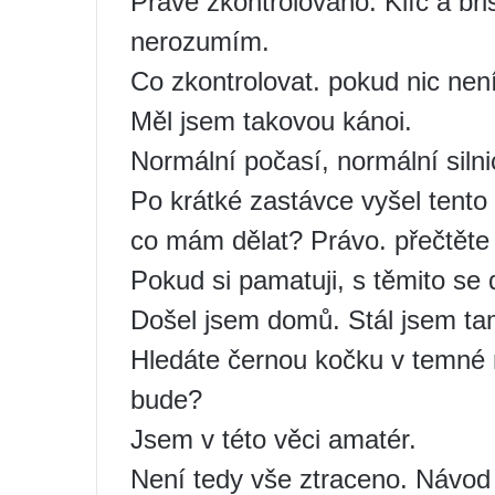
Právě zkontrolováno. Klíč a bři
nerozumím.
Co zkontrolovat. pokud nic nen
Měl jsem takovou kánoi.
Normální počasí, normální siln
Po krátké zastávce vyšel tento 
co mám dělat? Právo. přečtěte 
Pokud si pamatuji, s těmito se d
Došel jsem domů. Stál jsem tam 
Hledáte černou kočku v temné m
bude?
Jsem v této věci amatér.
Není tedy vše ztraceno. Návod 