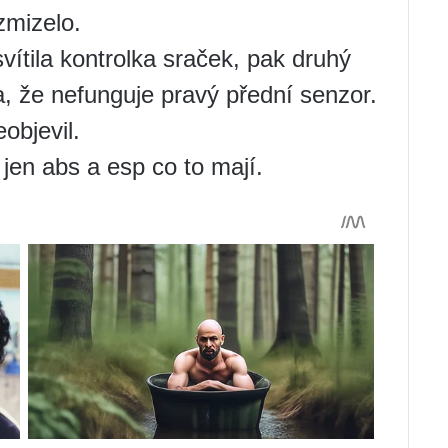
 zmizelo.
vítila kontrolka sraček, pak druhý
a, že nefunguje pravý přední senzor.
objevil.
 jen abs a esp co to mají.