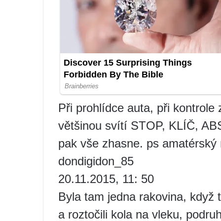
Při prohlídce auta, při kontrole
většinou svítí STOP, KLÍČ, ABS
pak vše zhasne. ps amatérský 
dondigidon_85
20.11.2015, 11: 50
Byla tam jedna rakovina, když to
a roztočili kola na vleku, podr