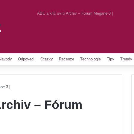
ABC a klíč svítí Archiv – Fórum Megane-3 |
z
Pinterest
Navody
Odpovedi
Otazky
Recenze
Technologie
Tipy
Trendy
ne-3 |
 Archiv – Fórum