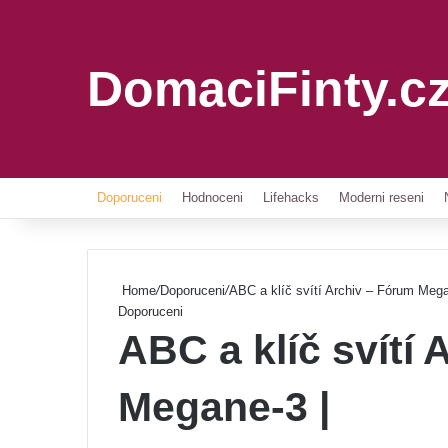
DomaciFinty.c
Doporuceni
Hodnoceni
Lifehacks
Moderni reseni
Home
/
Doporuceni
/
ABC a klíč svítí Archiv – Fórum Mega
Doporuceni
ABC a klíč svítí
Megane-3 |