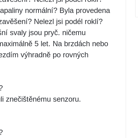
 kapaliny normální? Byla provedena
avěšení? Nelezl jsi podél roklí?
šní svaly jsou pryč. ničemu
aximálně 5 let. Na brzdách nebo
Jezdím výhradně po rovných
?
li znečištěnému senzoru.
?