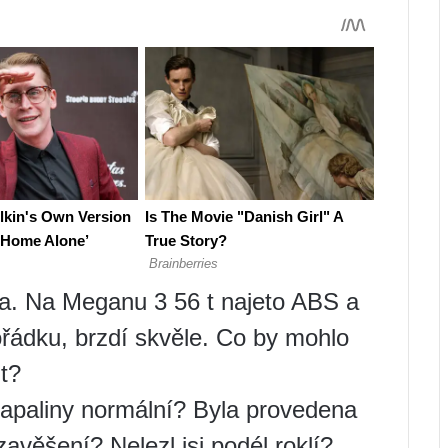
ra. Na Meganu 3 56 t najeto ABS a
ořádku, brzdí skvěle. Co by mohlo
t?
 kapaliny normální? Byla provedena
avěšení? Nelezl jsi podél roklí?