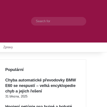
Search
Switch skin
for
Zpravy
Populární
Chyba automatické převodovky BMW
E60 se nespustí – velká encyklopedie
chyb a jejich řešení
31 března, 2025
Hnojení petúnie pro bujné a bohaté