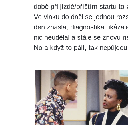
době při jízdě/příštím startu to
Ve vlaku do dači se jednou rozs
den zhasla, diagnostika ukázal
nic neudělal a stále se znovu ne
No a když to pálí, tak nepůjdou