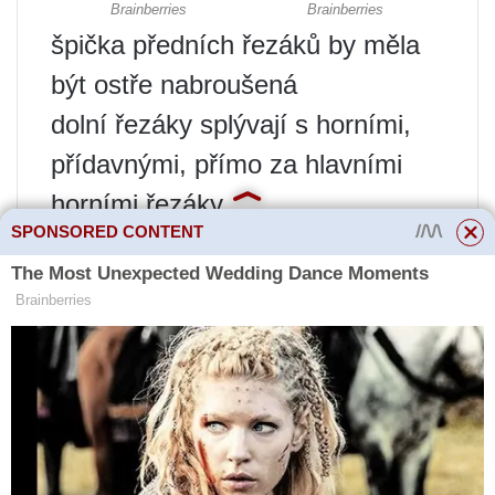
špička předních řezáků by měla
být ostře nabroušená
dolní řezáky splývají s horními,
přídavnými, přímo za hlavními
horními řezáky
SPONSORED CONTENT
Kořeny horních řezáků končí ve
vzdálenosti 1 mm od incizální
kosti (na dolním obrázku se
kořeny řezáků ohýbají ke kořeni
čelisti)
Kořen dolního řezáku by měl být
viditelný na úrovni prvního