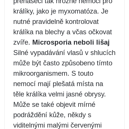
přenašeči tak hrozné nemoci pro
králíky, jako je myxomatóza. Je
nutné pravidelně kontrolovat
králíka na blechy a včas očkovat
zvíře.
Microsporia neboli lišaj
Silné vypadávání vlasů v shlucích
může být často způsobeno tímto
mikroorganismem. S touto
nemocí mají plešatá místa na
těle králíka velmi jasné obrysy.
Může se také objevit mírné
podráždění kůže, někdy s
viditelnými malými červenými