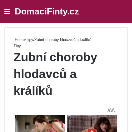
DomaciFinty.cz
Menu
Se
Home
/
Tipy
/
Zubní choroby hlodavců a králíků
Tipy
Zubní choroby
hlodavců a
králíků