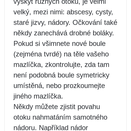
výskyt různých otoků, je velmi
velký, mezi nimi: abscesy, cysty,
staré jizvy, nádory. Očkování také
někdy zanechává drobné boláky.
Pokud si všimnete nové boule
(zejména tvrdé) na těle vašeho
mazlíčka, zkontrolujte, zda tam
není podobná boule symetricky
umístěná, nebo prozkoumejte
jiného mazlíčka.
Někdy můžete zjistit povahu
otoku nahmatáním samotného
nádoru. Například nádor