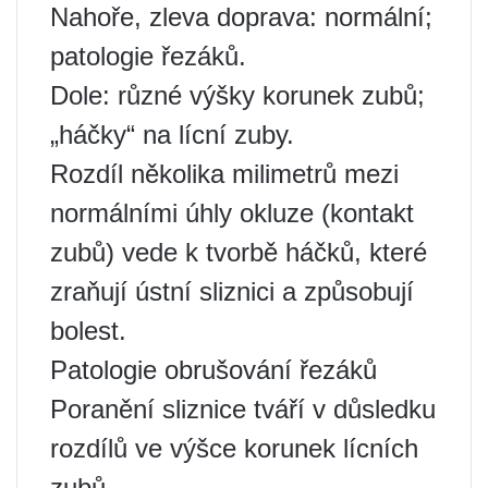
Nahoře, zleva doprava: normální;
patologie řezáků.
Dole: různé výšky korunek zubů;
„háčky“ na lícní zuby.
Rozdíl několika milimetrů mezi
normálními úhly okluze (kontakt
zubů) vede k tvorbě háčků, které
zraňují ústní sliznici a způsobují
bolest.
Patologie obrušování řezáků
Poranění sliznice tváří v důsledku
rozdílů ve výšce korunek lícních
zubů