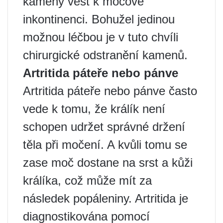
kameny vést k močové
inkontinenci. Bohužel jedinou
možnou léčbou je v tuto chvíli
chirurgické odstranění kamenů.
Artritida páteře nebo pánve
Artritida páteře nebo pánve často
vede k tomu, že králík není
schopen udržet správné držení
těla při močení. A kvůli tomu se
zase moč dostane na srst a kůži
králíka, což může mít za
následek popáleniny. Artritida je
diagnostikována pomocí