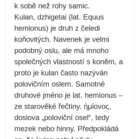
k sobě než rohy samic.
Kulan, dzhigetai (lat. Equus
hemionus) je druh z čeledi
koňovitých. Navenek je velmi
podobný oslu, ale má mnoho
společných vlastností s koněm, a
proto je kulan často nazýván
polovičním oslem. Samotné
druhové jméno je lat. hemionus –
ze starověké řečtiny. ἡμίονος,
doslova „poloviční osel“, tedy
mezek nebo hinny. Předpokládá