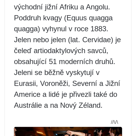
východní jižní Afriku a Angolu.
Poddruh kvagy (Equus quagga
quagga) vyhynul v roce 1883.
Jelen nebo jelen (lat. Cervidae) je
čeleď artiodaktylových savců,
obsahující 51 moderních druhů.
Jeleni se běžně vyskytují v
Eurasii, Voroněži, Severní a Jižní
Americe a lidé je přivezli také do
Austrálie a na Nový Zéland.