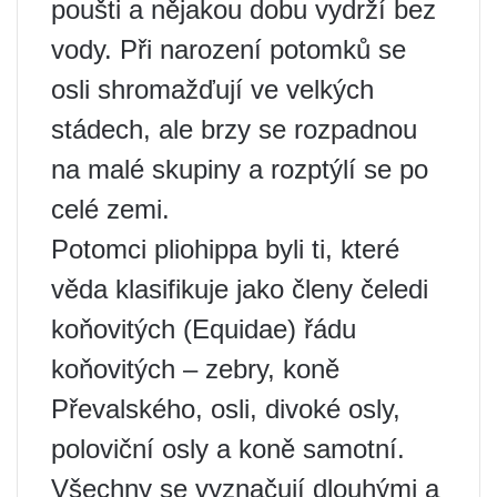
poušti a nějakou dobu vydrží bez
vody. Při narození potomků se
osli shromažďují ve velkých
stádech, ale brzy se rozpadnou
na malé skupiny a rozptýlí se po
celé zemi.
Potomci pliohippa byli ti, které
věda klasifikuje jako členy čeledi
koňovitých (Equidae) řádu
koňovitých – zebry, koně
Převalského, osli, divoké osly,
poloviční osly a koně samotní.
Všechny se vyznačují dlouhými a