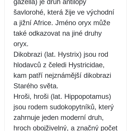
gazella) je druh antilopy
šavlorohé, která žije ve východní
a jižní Africe. Jméno oryx může
také odkazovat na jiné druhy
oryx.
Dikobrazi (lat. Hystrix) jsou rod
hlodavců z čeledi Hystricidae,
kam patří nejznámější dikobrazi
Starého světa.
Hroši, hroši (lat. Hippopotamus)
jsou rodem sudokopytníků, který
zahrnuje jeden moderní druh,
hroch obojživelný, a značný počet