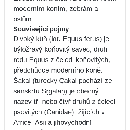
moderním koním, zebrám a
oslům.
Související pojmy
Divoký kůň (lat. Equus ferus) je
býložravý koňovitý savec, druh
rodu Equus z čeledi koňovitých,
předchůdce moderního koně.
Šakal (turecky Çakal pochází ze
sanskrtu Sṛgālaḥ) je obecný
název tří nebo čtyř druhů z čeledi
psovitých (Canidae), žijících v
Africe, Asii a jihovýchodní