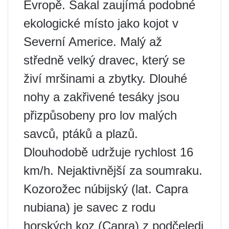
Evropě. Šakal zaujímá podobné
ekologické místo jako kojot v
Severní Americe. Malý až
středně velký dravec, který se
živí mršinami a zbytky. Dlouhé
nohy a zakřivené tesáky jsou
přizpůsobeny pro lov malých
savců, ptáků a plazů.
Dlouhodobě udržuje rychlost 16
km/h. Nejaktivnější za soumraku.
Kozorožec núbijský (lat. Capra
nubiana) je savec z rodu
horských koz (Capra) z podčeledi