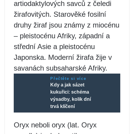
artiodaktylových savců z čeledi
žirafovitých. Starověké fosilní
druhy žiraf jsou známy z miocénu
– pleistocénu Afriky, západní a
střední Asie a pleistocénu
Japonska. Moderní žirafa žije v
savanách subsaharské Afriky.
Přečtěte si více
Kdy a jak sázet
kukuřici: schéma
výsadby, kolik dní
trvá klíčení
Oryx neboli oryx (lat. Oryx