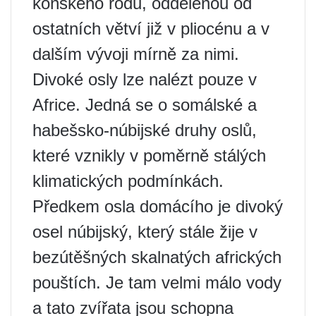
koňského rodu, oddělenou od
ostatních větví již v pliocénu a v
dalším vývoji mírně za nimi.
Divoké osly lze nalézt pouze v
Africe. Jedná se o somálské a
habešsko-núbijské druhy oslů,
které vznikly v poměrně stálých
klimatických podmínkách.
Předkem osla domácího je divoký
osel núbijský, který stále žije v
bezútěšných skalnatých afrických
pouštích. Je tam velmi málo vody
a tato zvířata jsou schopna