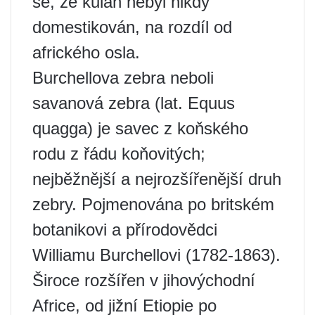
se, že kulan nebyl nikdy
domestikován, na rozdíl od
afrického osla.
Burchellova zebra neboli
savanová zebra (lat. Equus
quagga) je savec z koňského
rodu z řádu koňovitých;
nejběžnější a nejrozšířenější druh
zebry. Pojmenována po britském
botanikovi a přírodovědci
Williamu Burchellovi (1782-1863).
Široce rozšířen v jihovýchodní
Africe, od jižní Etiopie po