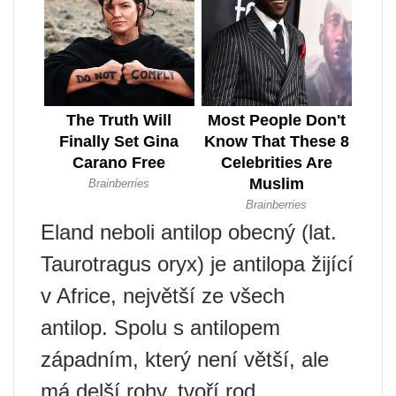
Eland neboli antilop obecný (lat.
Taurotragus oryx) je antilopa žijící
v Africe, největší ze všech
antilop. Spolu s antilopem
západním, který není větší, ale
má delší rohy, tvoří rod