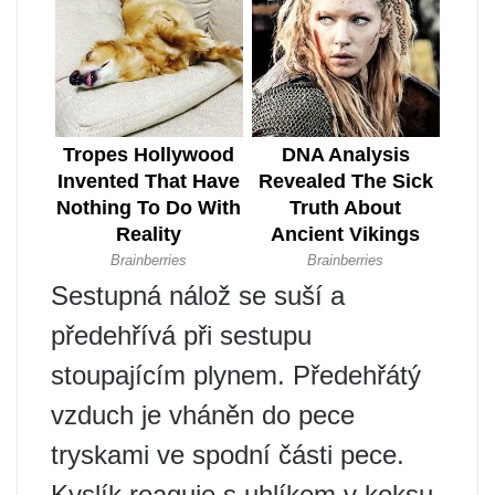
Sestupná nálož se suší a
předehřívá při sestupu
stoupajícím plynem. Předehřátý
vzduch je vháněn do pece
tryskami ve spodní části pece.
Kyslík reaguje s uhlíkem v koksu