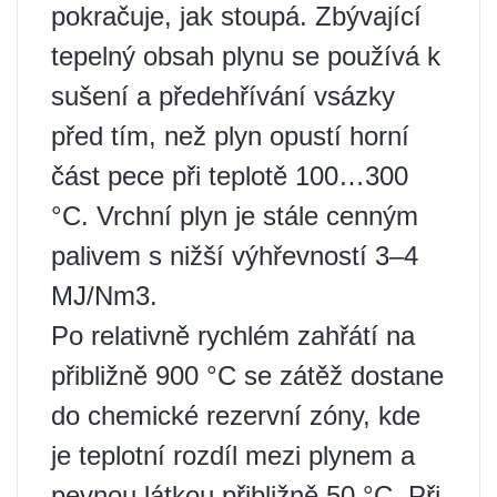
pokračuje, jak stoupá. Zbývající
tepelný obsah plynu se používá k
sušení a předehřívání vsázky
před tím, než plyn opustí horní
část pece při teplotě 100…300
°C. Vrchní plyn je stále cenným
palivem s nižší výhřevností 3–4
MJ/Nm3.
Po relativně rychlém zahřátí na
přibližně 900 °C se zátěž dostane
do chemické rezervní zóny, kde
je teplotní rozdíl mezi plynem a
pevnou látkou přibližně 50 °C. Při