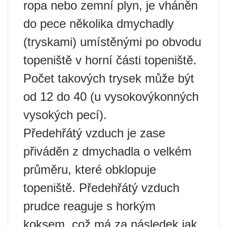
ropa nebo zemní plyn, je vháněn
do pece několika dmychadly
(tryskami) umístěnými po obvodu
topeniště v horní části topeniště.
Počet takových trysek může být
od 12 do 40 (u vysokovýkonných
vysokých pecí).
Předehřátý vzduch je zase
přiváděn z dmychadla o velkém
průměru, které obklopuje
topeniště. Předehřátý vzduch
prudce reaguje s horkým
koksem, což má za následek jak