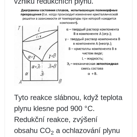
vzniku redukčních plynů.
Tyto reakce slábnou, když teplota
plynu klesne pod 900 °C.
Redukční reakce, zvýšení
obsahu CO
a ochlazování plynu
2