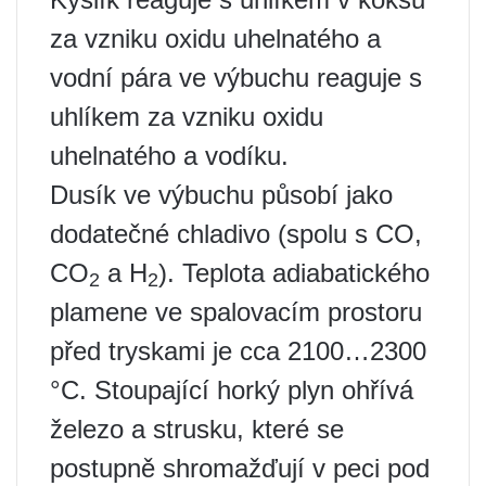
za vzniku oxidu uhelnatého a
vodní pára ve výbuchu reaguje s
uhlíkem za vzniku oxidu
uhelnatého a vodíku.
Dusík ve výbuchu působí jako
dodatečné chladivo (spolu s CO,
CO
a H
). Teplota adiabatického
2
2
plamene ve spalovacím prostoru
před tryskami je cca 2100…2300
°C. Stoupající horký plyn ohřívá
železo a strusku, které se
postupně shromažďují v peci pod