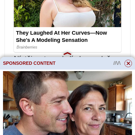
Nístěj ve tvaru kelímku na dně
SPONSORED CONTENT
pece;
Mezilehlá zóna, nazývaná prase,
která se nachází mezi topeništěm
a komínem;
Svislá šachta (hromada)
probíhající od prasete k horní
části pece;