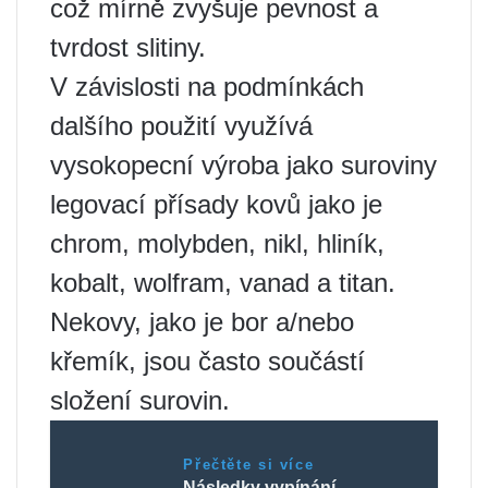
což mírně zvyšuje pevnost a
tvrdost slitiny.
V závislosti na podmínkách
dalšího použití využívá
vysokopecní výroba jako suroviny
legovací přísady kovů jako je
chrom, molybden, nikl, hliník,
kobalt, wolfram, vanad a titan.
Nekovy, jako je bor a/nebo
křemík, jsou často součástí
složení surovin.
Přečtěte si více
Následky vypínání