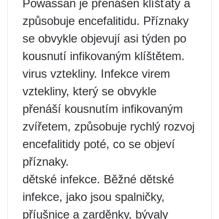
Powassan je přenášen klíšťaty a
způsobuje encefalitidu. Příznaky
se obvykle objevují asi týden po
kousnutí infikovaným klíštětem.
virus vztekliny. Infekce virem
vztekliny, který se obvykle
přenáší kousnutím infikovaným
zvířetem, způsobuje rychlý rozvoj
encefalitidy poté, co se objeví
příznaky.
dětské infekce. Běžné dětské
infekce, jako jsou spalničky,
příušnice a zarděnky, bývaly