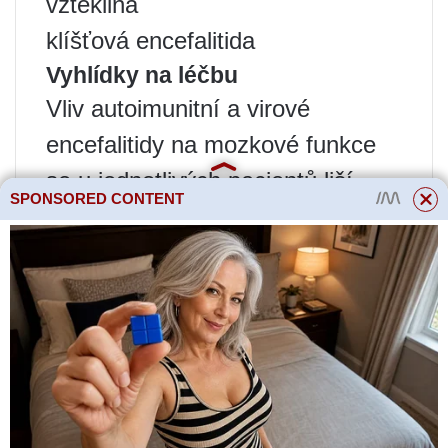
vzteklina
klíšťová encefalitida
Vyhlídky na léčbu
Vliv autoimunitní a virové
encefalitidy na mozkové funkce
se u jednotlivých pacientů liší.
SPONSORED CONTENT
Někteří pacienti se zcela uzdraví.
Jiní mají dlouhodobé příznaky
encefalitidy:
problémy s rovnováhou a
koordinací
potíže s koncentrací
únavu