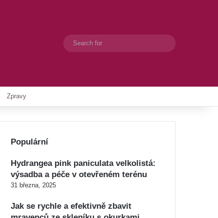
y
Search
Switch skin
for
Zpravy
Populární
Hydrangea pink paniculata velkolistá:
výsadba a péče v otevřeném terénu
31 března, 2025
Jak se rychle a efektivně zbavit
mravenců ze skleníku s okurkami