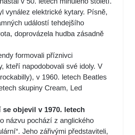
stal v 50. letech minulého století.
 vynález elektrické kytary. Písně,
amných událostí tehdejšího
ivota, doprovázela hudba zásadně
endy formovali příznivci
 kteří napodobovali své idoly. V
 rockabilly), v 1960. letech Beatles
. letech skupiny Cream, Led
se objevil v 1970. letech
ho názvu pochází z anglického
ární“. Jeho zářivými představiteli,