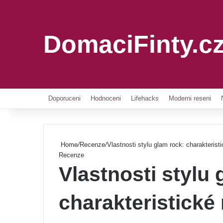
DomaciFinty.c
Doporuceni
Hodnoceni
Lifehacks
Moderni reseni
Home
/
Recenze
/
Vlastnosti stylu glam rock: charakteristi
Recenze
Vlastnosti stylu 
charakteristické 