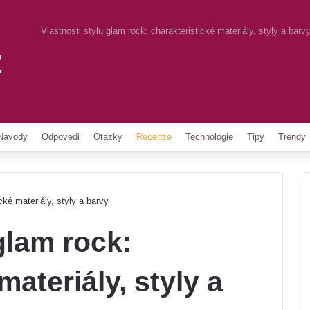
Vlastnosti stylu glam rock: charakteristické materiály, styly a barv
z
Pinterest
Navody
Odpovedi
Otazky
Recenze
Technologie
Tipy
Trendy
cké materiály, styly a barvy
glam rock:
materiály, styly a