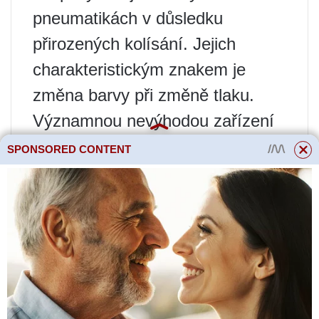
pneumatikách v důsledku
přirozených kolísání. Jejich
charakteristickým znakem je
změna barvy při změně tlaku.
Významnou nevýhodou zařízení
je špatná ochrana proti
SPONSORED CONTENT
mechanickému poškození a
vandalům – odšroubování
snímače není nijak zvlášť obtížné
a lze jej provést ručně.
Vnitřní senzory jsou spolehlivější,
protože jsou zcela chráněny před