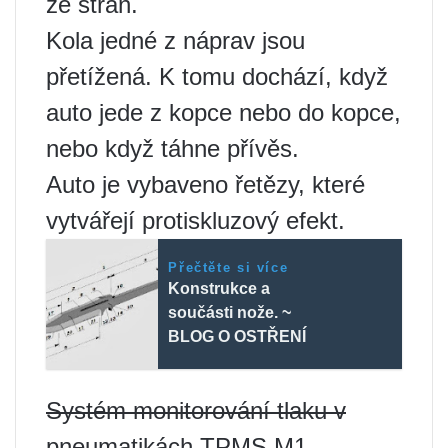
ze stran.
Kola jedné z náprav jsou
přetížená. K tomu dochází, když
auto jede z kopce nebo do kopce,
nebo když táhne přívěs.
Auto je vybaveno řetězy, které
vytvářejí protiskluzový efekt.
Přečtěte si více
Konstrukce a
součásti nože. ~
BLOG O OSTŘENÍ
Systém monitorování tlaku v
pneumatikách TPMS M1 –