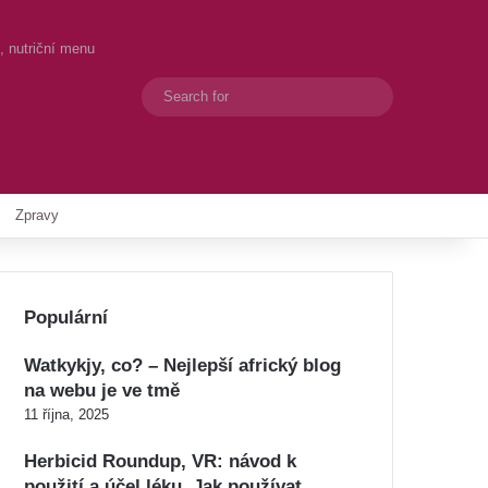
, nutriční menu
Search
Switch skin
for
Zpravy
Populární
Watkykjy, co? – Nejlepší africký blog
na webu je ve tmě
11 října, 2025
Herbicid Roundup, VR: návod k
použití a účel léku. Jak používat