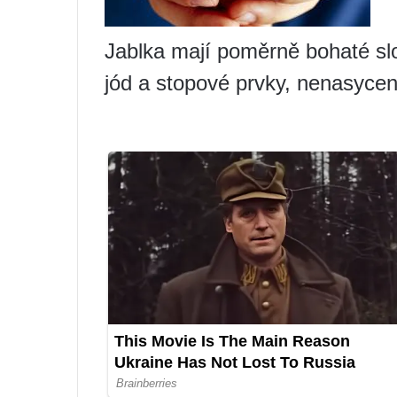
Jablka mají poměrně bohaté slo
jód a stopové prvky, nenasycen