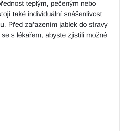
t přednost teplým, pečeným nebo
jí také individuální snášenlivost
. Před zařazením jablek do stravy
t se s lékařem, abyste zjistili možné