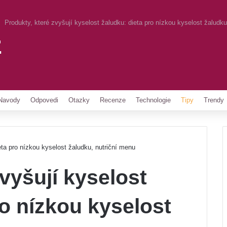
Produkty, které zvyšují kyselost žaludku: dieta pro nízkou kyselost žaludku
z
Pinterest
Navody
Odpovedi
Otazky
Recenze
Technologie
Tipy
Trendy
eta pro nízkou kyselost žaludku, nutriční menu
vyšují kyselost
ro nízkou kyselost