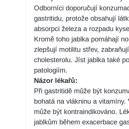
Odborníci doporučují konzumac
gastritidu, protože obsahují látk
absorpci železa a rozpadu kyse
Kromě toho jablka pomáhají no
zlepšují motilitu střev, zabraňuj
cholesterolu. Jíst jablka také
patologiím.
Názor lékařů:
Při gastritidě může být konzum
bohatá na vlákninu a vitamíny.
může být kontraindikováno. Lé
jablkům během exacerbace gast