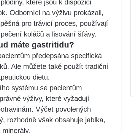
lodiny, které jsou k dispozici
k. Odborníci na výživu prokázali,
spěšná pro trávicí proces, používají
ečení koláčů a lisování šťávy.
ud máte gastritidu?
 pacientům předepsána specifická
éků. Ale můžete také použít tradiční
apeutickou dietu.
cího systému se pacientům
rávné výživy, které vyžadují
potravinám. Výčet povolených
tý, rozhodně však obsahuje jablka,
 minerály.