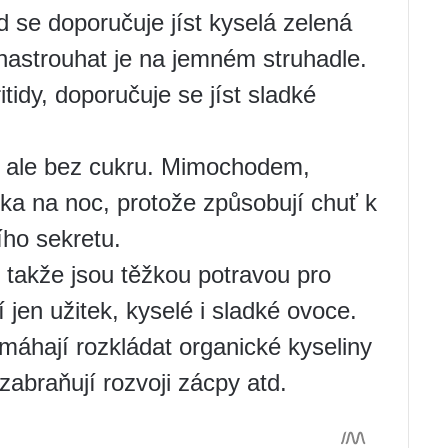
ad se doporučuje jíst kyselá zelená
 nastrouhat je na jemném struhadle.
tidy, doporučuje se jíst sladké
ě, ale bez cukru. Mimochodem,
lka na noc, protože způsobují chuť k
ího sekretu.
, takže jsou těžkou potravou pro
í jen užitek, kyselé i sladké ovoce.
máhají rozkládat organické kyseliny
zabraňují rozvoji zácpy atd.