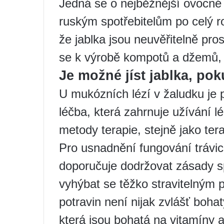
Jedná se o nejběžnější ovocné p
ruským spotřebitelům po celý ro
že jablka jsou neuvěřitelně pro
se k výrobě kompotů a džemů, p
Je možné jíst jablka, pok
U mukózních lézí v žaludku je
léčba, která zahrnuje užívání l
metody terapie, stejně jako ter
Pro usnadnění fungování trávi
doporučuje dodržovat zásady sp
vyhýbat se těžko stravitelným 
potravin není nijak zvlášť boha
která jsou bohatá na vitamíny a