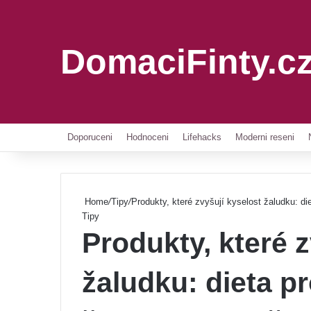
DomaciFinty.c
Doporuceni
Hodnoceni
Lifehacks
Moderni reseni
Home
/
Tipy
/
Produkty, které zvyšují kyselost žaludku: di
Tipy
Produkty, které z
žaludku: dieta p