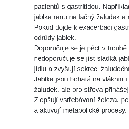
pacientů s gastritidou. Napříkl
jablka ráno na lačný žaludek a
Pokud dojde k exacerbaci gastri
odrůdy jablek.
Doporučuje se je péct v troub
nedoporučuje se jíst sladká jab
jídlu a zvyšují sekreci žaludečn
Jablka jsou bohatá na vlákninu
žaludek, ale pro střeva přinášej
Zlepšují vstřebávání železa, po
a aktivují metabolické procesy, 