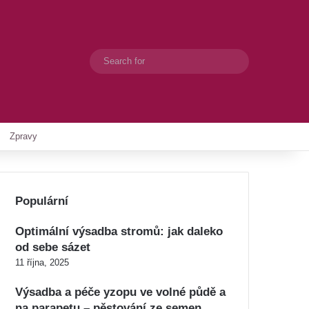
Search
Switch skin
for
Zpravy
Populární
Optimální výsadba stromů: jak daleko
od sebe sázet
11 října, 2025
Výsadba a péče yzopu ve volné půdě a
na parapetu – pěstování ze semen,