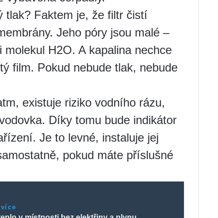
tlak? Faktem je, že filtr čistí
membrány. Jeho póry jsou malé –
sti molekul H2O. A kapalina nechce
stý film. Pokud nebude tlak, nebude
tm, existuje riziko vodního rázu,
evodovka. Díky tomu bude indikátor
ařízení. Je to levné, instaluje jej
 samostatně, pokud máte příslušné
 více
 teplo v místnosti bez elektřiny a plynu