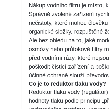
Nákup vodního filtru je místo, k
Správně zvolené zařízení rychl
nečistoty, které mohou člověku 
organické složky, rozpuštěné žel
Ale bez ohledu na to, jaké mo
osmózy nebo průtokové filtry mát
před vodními rázy, které nejs
poškodit čisticí zařízení a pošk
účinné ochraně slouží převodov
Co je to reduktor tlaku vody?
Reduktor tlaku vody (regulátor)
hodnoty tlaku podle principu „p