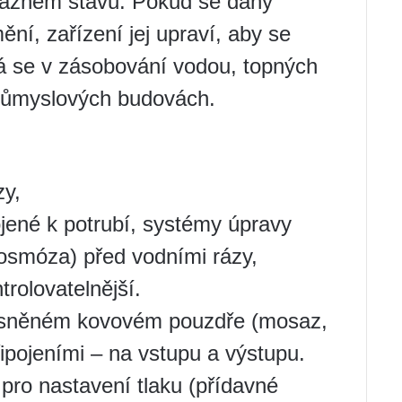
ážném stavu. Pokud se daný
ění, zařízení jej upraví, aby se
á se v zásobování vodou, topných
průmyslových budovách.
zy,
ojené k potrubí, systémy úpravy
í osmóza) před vodními rázy,
trolovatelnější.
těsněném kovovém pouzdře (mosaz,
ipojeními – na vstupu a výstupu.
pro nastavení tlaku (přídavné