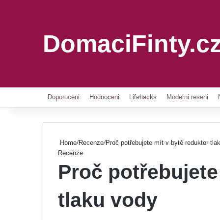
DomaciFinty.c
Doporuceni
Hodnoceni
Lifehacks
Moderni reseni
Home
/
Recenze
/
Proč potřebujete mít v bytě reduktor tla
Recenze
Proč potřebujete
tlaku vody