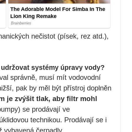
anických nečistot (písek, rez atd.),
 udržovat systémy úpravy vody?
oval správně, musí mít vodovodní
ižší, pak by měl být přístroj doplněn
 je zvýšit tlak, aby filtr mohl
umpy) se prodávají ve
úklidovou technikou. Prodávají se i
iž vybavená čerpadly.