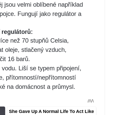
ěj jsou velmi oblíbené například
pojce. Fungují jako regulátor a
 regulátorů:
více než 70 stupňů Celsia,
oleje, stlačený vzduch,
it 16 barů.
 vodu. Liší se typem připojení,
e, přítomností/nepřítomností
aké na domácnost a průmysl.