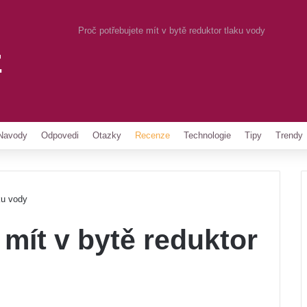
Proč potřebujete mít v bytě reduktor tlaku vody
z
Pinterest
Navody
Odpovedi
Otazky
Recenze
Technologie
Tipy
Trendy
ku vody
 mít v bytě reduktor