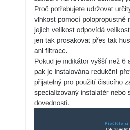
Proč potřebujete udržovat určitý 
vlhkost pomocí polopropustné 
jejich velikost odpovídá veliko
jen tak prosakovat přes tak hu
ani filtrace.
Pokud je indikátor vyšší než 6 a
pak je instalována redukční př
přijatelný pro použití čisticího z
specializovaný instalatér nebo
dovednosti.
Přečtěte si
Jak zajistit