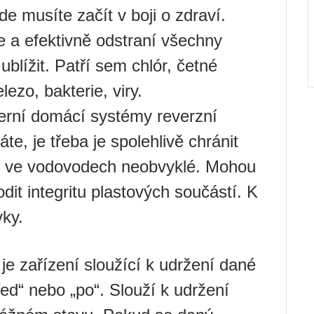
de musíte začít v boji o zdraví.
e a efektivně odstraní všechny
ublížit. Patří sem chlór, četné
ezo, bakterie, viry.
derní domácí systémy reverzní
e, je třeba je spolehlivě chránit
ou ve vodovodech neobvyklé. Mohou
odit integritu plastových součástí. K
ky.
 je zařízení sloužící k udržení dané
řed“ nebo „po“. Slouží k udržení