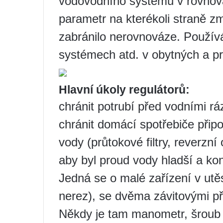
vodovodního systému v rovnov
parametr na kterékoli straně zm
zabránilo nerovnováze. Použív
systémech atd. v obytných a 
Hlavní úkoly regulátorů:
chránit potrubí před vodními rá
chránit domácí spotřebiče přip
vody (průtokové filtry, reverzn
aby byl proud vody hladší a kon
Jedná se o malé zařízení v u
nerez), se dvěma závitovými př
Někdy je tam manometr, šroub 