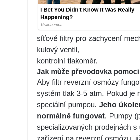
síťové filtry pro zachycení mech
kulový ventil,
kontrolní tlakoměr.
Jak může převodovka pomoci
Aby filtr reverzní osmózy fung
systém tlak 3-5 atm. Pokud je n
speciální pumpou.
Jeho úkolem
normálně fungovat
. Pumpy (p
specializovaných prodejnách s 
zařízení na reverzní osmózu, j