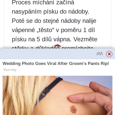
Proces míchání začíná
nasypáním písku do nádoby.
Poté se do stejné nádoby nalije
vápenné „těsto“ v poměru 1 díl
písku na 5 dílů vápna. Vezměte
stěrku a důkladně promíchejte
přísady, dokud se neobjeví
homogenní hmota. Poté můžete
postupně přilévat kapalinu,
nezapomeňte směs promíchat. V
důsledku toho by hmota měla
připomínat hustou zakysanou
smetanu.