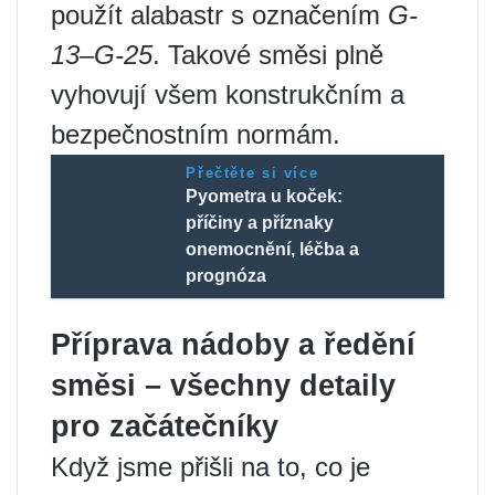
použít alabastr s označením
G-
13
–
G-25
. Takové směsi plně
vyhovují všem konstrukčním a
bezpečnostním normám.
Přečtěte si více
Pyometra u koček:
příčiny a příznaky
onemocnění, léčba a
prognóza
Příprava nádoby a ředění
směsi – všechny detaily
pro začátečníky
Když jsme přišli na to, co je