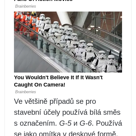
Ve většině případů se pro
stavební účely používá bílá směs
s označením.
G-5
и
G-6
. Používá
se jako omítka v deskové formě,