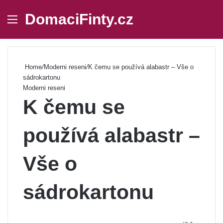
DomaciFinty.cz
Menu
Se
Home
/
Moderni reseni
/
K čemu se používá alabastr – Vše o
sádrokartonu
Moderni reseni
K čemu se
používá alabastr –
Vše o
sádrokartonu