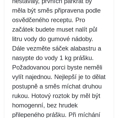
nestávaly, prvních párkrát by
měla být směs připravena podle
osvědčeného receptu. Pro
začátek budete muset nalít půl
litru vody do gumové nádoby.
Dále vezměte sáček alabastru a
nasypte do vody 1 kg prášku.
Požadovanou porci byste neměli
vylít najednou. Nejlepší je to dělat
postupně a směs míchat druhou
rukou. Hotový roztok by měl být
homogenní, bez hrudek
přilepeného prášku. Při míchání