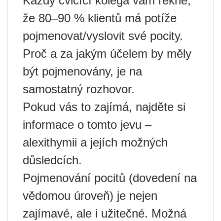
Každý cvičící kolega vám řekne,
že 80–90 % klientů má potíže
pojmenovat/vyslovit své pocity.
Proč a za jakým účelem by měly
být pojmenovány, je na
samostatný rozhovor.
Pokud vás to zajímá, najděte si
informace o tomto jevu –
alexithymii a jejích možných
důsledcích.
Pojmenování pocitů (dovedení na
vědomou úroveň) je nejen
zajímavé, ale i užitečné. Možná