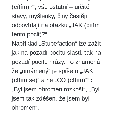
(cítím)?“, vše ostatní – určité
stavy, myšlenky, činy častěji
odpovídají na otázku „JAK (cítím
tento pocit)?“
Například „Stupefaction“ lze zažít
jak na pozadí pocitu slasti, tak na
pozadí pocitu hrůzy. To znamená,
že „omámený“ je spíše o „JAK
(cítím se)“ a ne „CO (cítím)?“:
„Byl jsem ohromen rozkoší“, „Byl
jsem tak zděšen, že jsem byl
ohromen“.