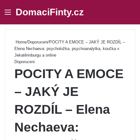
DomaciFinty.cz
Menu
Se
Home
/
Doporuceni
/
POCITY A EMOCE – JAKÝ JE ROZDÍL –
Elena Nechaeva: psycholožka, psychoanalytka, koučka v
Jekatěrinburgu a online
Doporuceni
POCITY A EMOCE
– JAKÝ JE
ROZDÍL – Elena
Nechaeva: