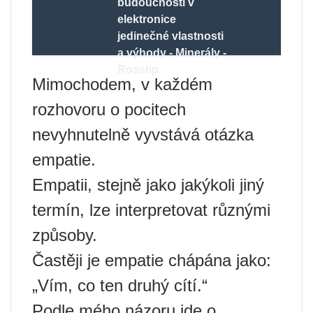
budoucnosti v
elektronice
jedinečné vlastnosti
a výhody - Minerály -
Rosstip
Mimochodem, v každém
rozhovoru o pocitech
nevyhnutelně vyvstává otázka
empatie.
Empatii, stejně jako jakýkoli jiný
termín, lze interpretovat různými
způsoby.
Častěji je empatie chápána jako:
„Vím, co ten druhý cítí.“
Podle mého názoru jde o