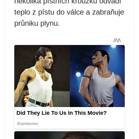
několika pístních kroužků odvádí
teplo z pístu do válce a zabraňuje
průniku plynu.