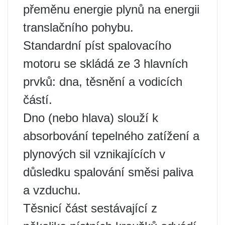
přeměnu energie plynů na energii
translačního pohybu.
Standardní píst spalovacího
motoru se skládá ze 3 hlavních
prvků: dna, těsnění a vodicích
částí.
Dno (nebo hlava) slouží k
absorbování tepelného zatížení a
plynových sil vznikajících v
důsledku spalování směsi paliva
a vzduchu.
Těsnicí část sestávající z