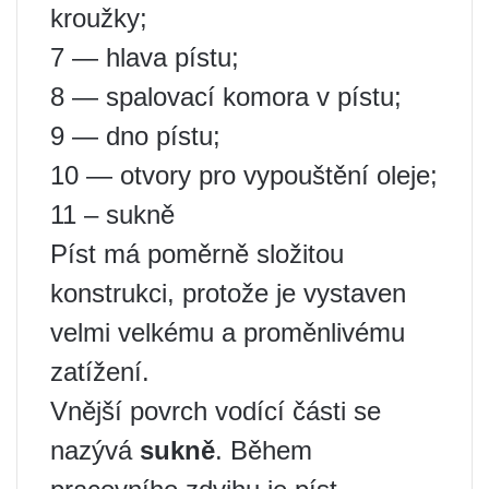
kroužky;
7 — hlava pístu;
8 — spalovací komora v pístu;
9 — dno pístu;
10 — otvory pro vypouštění oleje;
11 – sukně
Píst má poměrně složitou
konstrukci, protože je vystaven
velmi velkému a proměnlivému
zatížení.
Vnější povrch vodící části se
nazývá
sukně
. Během