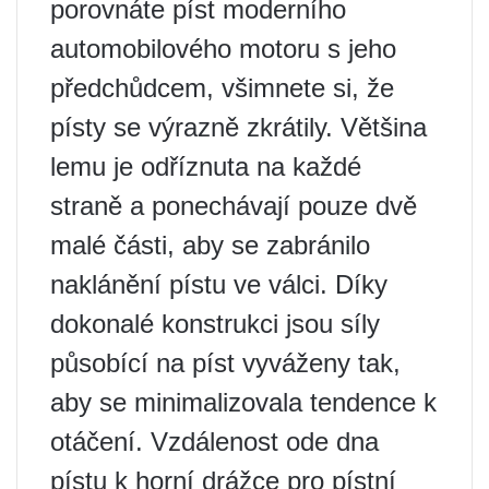
porovnáte píst moderního
automobilového motoru s jeho
předchůdcem, všimnete si, že
písty se výrazně zkrátily. Většina
lemu je odříznuta na každé
straně a ponechávají pouze dvě
malé části, aby se zabránilo
naklánění pístu ve válci. Díky
dokonalé konstrukci jsou síly
působící na píst vyváženy tak,
aby se minimalizovala tendence k
otáčení. Vzdálenost ode dna
pístu k horní drážce pro pístní