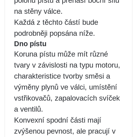
polohu pístu a přenáší boční sílu
na stěny válce.
Každá z těchto částí bude
podrobněji popsána níže.
Dno pístu
Koruna pístu může mít různé
tvary v závislosti na typu motoru,
charakteristice tvorby směsi a
výměny plynů ve válci, umístění
vstřikovačů, zapalovacích svíček
a ventilů.
Konvexní spodní části mají
zvýšenou pevnost, ale pracují v