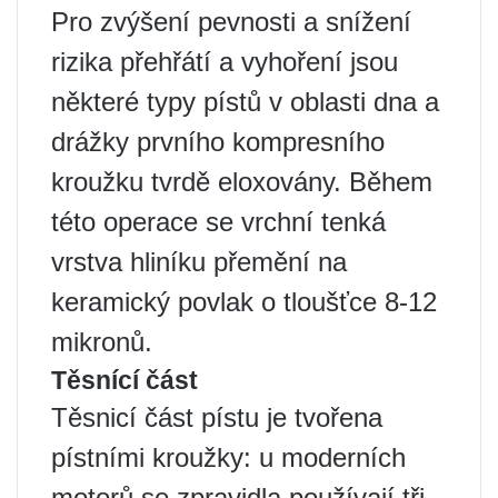
Pro zvýšení pevnosti a snížení
rizika přehřátí a vyhoření jsou
některé typy pístů v oblasti dna a
drážky prvního kompresního
kroužku tvrdě eloxovány. Během
této operace se vrchní tenká
vrstva hliníku přemění na
keramický povlak o tloušťce 8-12
mikronů.
Těsnící část
Těsnicí část pístu je tvořena
pístními kroužky: u moderních
motorů se zpravidla používají tři