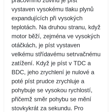
pracovního zdvihu je píst
vystaven vysokému tlaku plynů
expandujících při vysokých
teplotách. Na druhou stranu, když
motor běží, zejména ve vysokých
otáčkách, je píst vystaven
velkému střídavému setrvačnému
zatížení. Když je píst v TDC a
BDC, jeho zrychlení je nulové a
poté píst prudce zrychluje a
pohybuje se vysokou rychlostí,
přičemž směr pohybu se mění
stovkykrát za sekundu. Pro