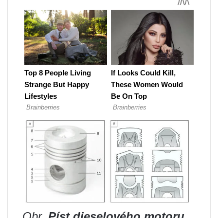
Obr.
Píst dieselového motoru