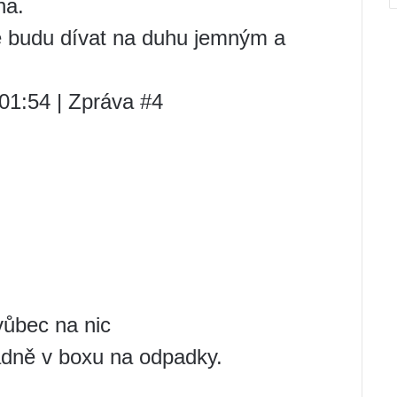
na.
y se budu dívat na duhu jemným a
 01:54 | Zpráva #4
vůbec na nic
adně v boxu na odpadky.