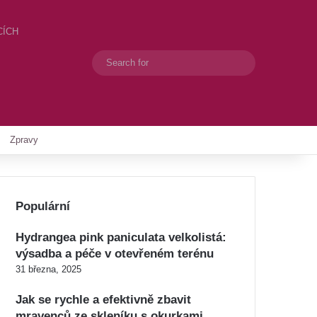
CÍCH
Search
Switch skin
for
Zpravy
Populární
Hydrangea pink paniculata velkolistá:
výsadba a péče v otevřeném terénu
31 března, 2025
Jak se rychle a efektivně zbavit
mravenců ze skleníku s okurkami