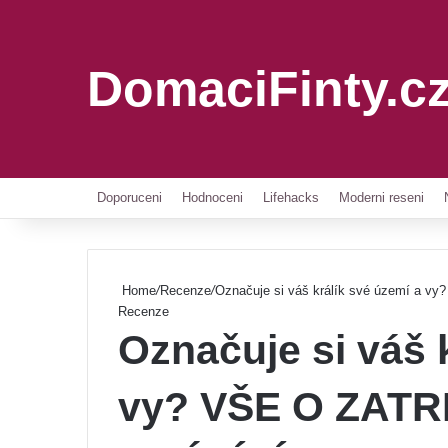
DomaciFinty.c
Doporuceni
Hodnoceni
Lifehacks
Moderni reseni
Home
/
Recenze
/
Označuje si váš králík své území a 
Recenze
Označuje si váš 
vy? VŠE O ZAT