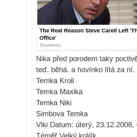
Nika před porodem taky poctivě
teď. běhá. a hovínko lítá za ní.
Temka Kroli
Temka Maxika
Temka Niki
Simbova Temka
Viki Datum: úterý, 23.12.2008,
Téměř Velký králík