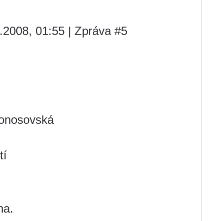
.2008, 01:55 | Zpráva #5
monosovská
tí
na.