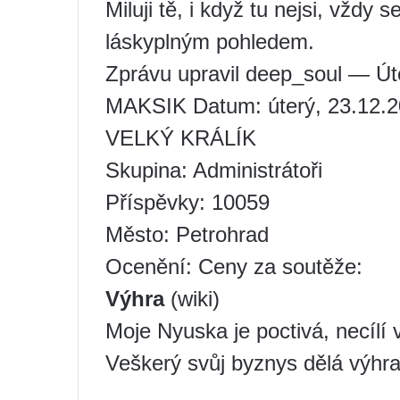
Miluji tě, i když tu nejsi, vžd
láskyplným pohledem.
Zprávu upravil deep_soul — Út
MAKSIK Datum: úterý, 23.12.20
VELKÝ KRÁLÍK
Skupina: Administrátoři
Příspěvky: 10059
Město: Petrohrad
Ocenění: Ceny za soutěže:
Výhra
(wiki)
Moje Nyuska je poctivá, necílí 
Veškerý svůj byznys dělá výhr