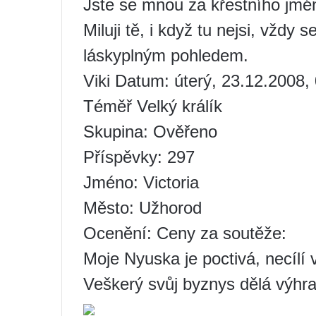
Jste se mnou za křestního jmé
Miluji tě, i když tu nejsi, vžd
láskyplným pohledem.
Viki Datum: úterý, 23.12.2008,
Téměř Velký králík
Skupina: Ověřeno
Příspěvky: 297
Jméno: Victoria
Město: Užhorod
Ocenění: Ceny za soutěže:
Moje Nyuska je poctivá, necílí 
Veškerý svůj byznys dělá výhr