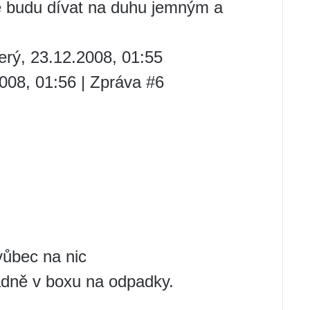
y se budu dívat na duhu jemným a
erý, 23.12.2008, 01:55
08, 01:56 | Zpráva #6
vůbec na nic
adně v boxu na odpadky.