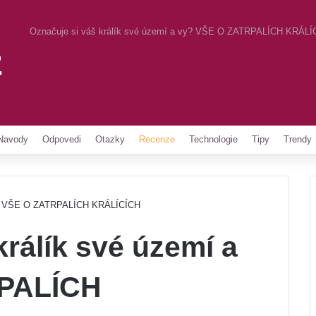
Označuje si váš králík své území a vy? VŠE O ZATRPALÍCH KRÁLÍ
z
Pinterest
Navody
Odpovedi
Otazky
Recenze
Technologie
Tipy
Trendy
vy? VŠE O ZATRPALÍCH KRÁLÍCÍCH
králík své území a
RPALÍCH