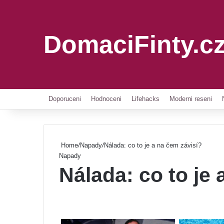
DomaciFinty.c
Doporuceni
Hodnoceni
Lifehacks
Moderni reseni
Home
/
Napady
/
Nálada: co to je a na čem závisí?
Napady
Nálada: co to je 