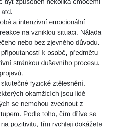
že být způsoben několika emocemi
 atd.
obé a intenzivní emocionální
 reakce na vzniklou situaci. Nálada
ěčeho nebo bez zjevného důvodu.
u připoutaností k osobě, předmětu
ktivní stránkou duševního procesu,
projevů.
 skutečné fyzické ztělesnění.
ěkterých okamžicích jsou lidé
jiných se nemohou zvednout z
stupem. Podle toho, čím dříve se
na pozitivitu, tím rychleji dokážete