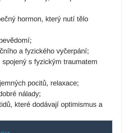
čný hormon, který nutí tělo
ebevědomí;
ního a fyzického vyčerpání;
 spojený s fyzickým traumatem
jemných pocitů, relaxace;
dobré nálady;
idů, které dodávají optimismus a
 více