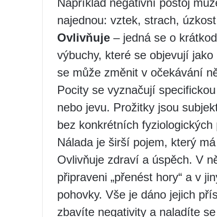
Například negativní postoj mů
najednou: vztek, strach, úzkost
Ovlivňuje
– jedná se o krátkod
výbuchy, které se objevují jako
se může změnit v očekávání n
Pocity se vyznačují specificko
nebo jevu. Prožitky jsou subje
bez konkrétních fyziologických 
Nálada je širší pojem, který má
Ovlivňuje zdraví a úspěch. V n
připraveni „přenést hory“ a v 
pohovky. Vše je dáno jejich pří
zbavíte negativity a naladíte se 