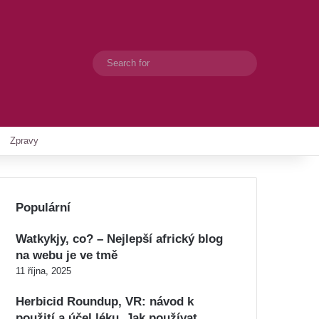
Search
Switch skin
for
Zpravy
Populární
Watkykjy, co? – Nejlepší africký blog
na webu je ve tmě
11 října, 2025
Herbicid Roundup, VR: návod k
použití a účel léku. Jak používat