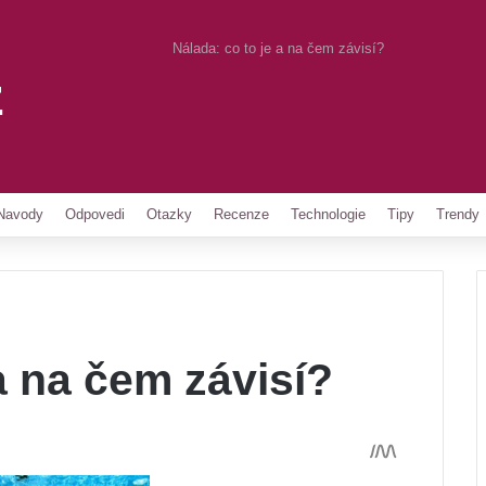
Nálada: co to je a na čem závisí?
z
Pinterest
Navody
Odpovedi
Otazky
Recenze
Technologie
Tipy
Trendy
a na čem závisí?