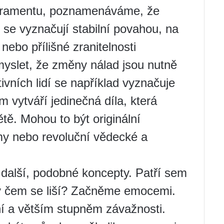
peramentu, poznamenáváme, že
é se vyznačují stabilní povahou, na
 nebo přílišné zranitelnosti
myslet, že změny nálad jsou nutně
vních lidí se například vyznačuje
m vytváří jedinečná díla, která
tě. Mohou to být originální
lmy nebo revoluční vědecké a
další, podobné koncepty. Patří sem
. v čem se liší? Začněme emocemi.
ní a větším stupněm závažnosti.