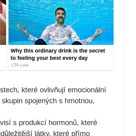
tech, které ovlivňují emocionální
h skupin spojených s hmotnou,
visí s produkcí hormonů, které
důležitější látky, které přímo