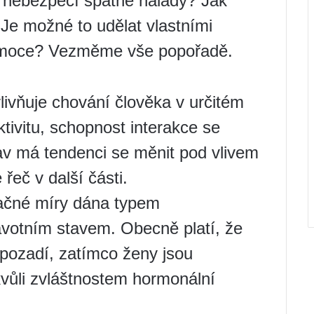
u nebezpečí špatné nálady? Jak
 Je možné to udělat vlastními
t emoce? Vezměme vše popořadě.
livňuje chování člověka v určitém
tivitu, schopnost interakce se
av má tendenci se měnit pod vlivem
řeč v další části.
načné míry dána typem
votním stavem. Obecně platí, že
pozadí, zatímco ženy jsou
vůli zvláštnostem hormonální