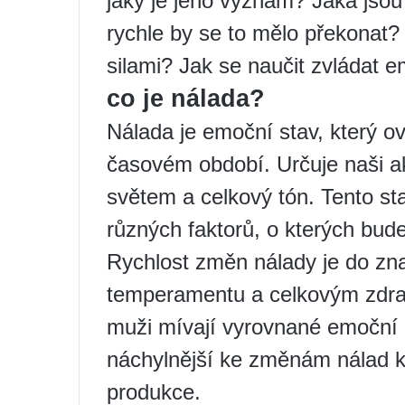
jaký je jeho význam? Jaká jso
rychle by se to mělo překonat?
silami? Jak se naučit zvláda
co je nálada?
Nálada je emoční stav, který ov
časovém období. Určuje naši ak
světem a celkový tón. Tento st
různých faktorů, o kterých bude 
Rychlost změn nálady je do z
temperamentu a celkovým zdra
muži mívají vyrovnané emoční 
náchylnější ke změnám nálad k
produkce.