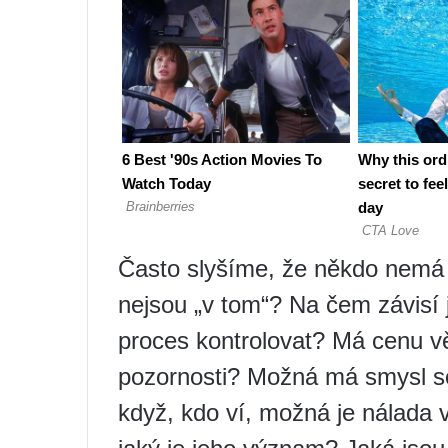
Často slyšíme, že někdo nemá n
nejsou „v tom“? Na čem závisí 
proces kontrolovat? Má cenu vě
pozornosti? Možná má smysl sou
když, kdo ví, možná je nálada v