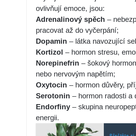
ovlivňují emoce, jsou:
Adrenalinový spěch
– nebezpe
pracovat až do vyčerpání;
Dopamin
– látka navozující s
Kortizol
– hormon stresu, emoč
Norepinefrin
– šokový hormon
nebo nervovým napětím;
Oxytocin
– hormon důvěry, pří
Serotonin
– hormon radosti a 
Endorfiny
– skupina neuropept
energii.
Přečtěte si