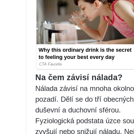
Na čem závisí nálada?
Nálada závisí na mnoha okolnos
pozadí. Dělí se do tří obecnýc
duševní a duchovní sférou.
Fyziologická podstata úzce sou
zvyšují nebo snižují náladu. Nej