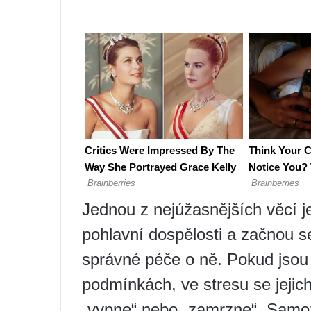
Jednou z nejúžasnějších věcí j
pohlavní dospělosti a začnou s
správné péče o ně. Pokud jsou
podmínkách, ve stresu se jejic
„vypne“ nebo „zamrzne“. Samoz