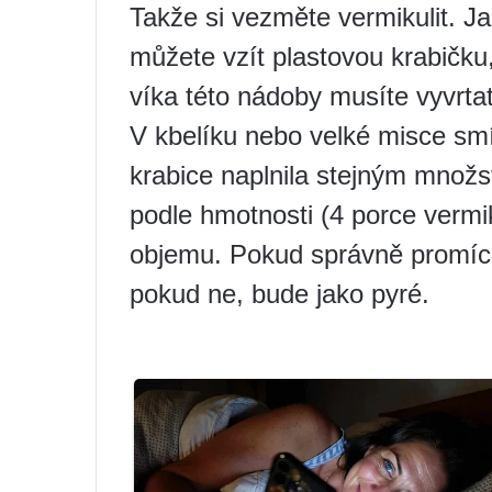
Takže si vezměte vermikulit. J
můžete vzít plastovou krabičku,
víka této nádoby musíte vyvrtat
V kbelíku nebo velké misce smíc
krabice naplnila stejným množs
podle hmotnosti (4 porce vermik
objemu. Pokud správně promíchá
pokud ne, bude jako pyré.