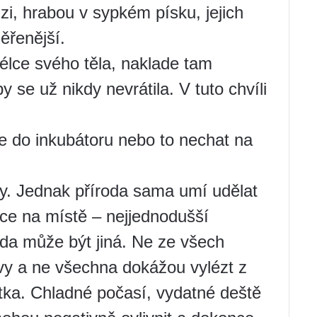
izi, hrabou v sypkém písku, jejich
ěřenější.
délce svého těla, naklade tam
y se už nikdy nevrátila. V tuto chvíli
 je do inkubátoru nebo to nechat na
ry. Jednak příroda sama umí udělat
jce na místě – nejjednodušší
da může být jiná. Ne ze všech
vy a ne všechna dokážou vylézt z
atka. Chladné počasí, vydatné deště