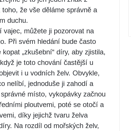
ak toho, že vše děláme správně a
ném duchu.
 vajec, můžete ji pozorovat na
to. Při svém hledání bude často
kopat „zkušební“ díry, aby zjistila,
když je toto chování častější u
jevit i u vodních želv. Obvykle,
o nelíbí, jednoduše ji zahodí a
e správné místo, vykopávky začnou
ředními ploutvemi, poté se otočí a
vemi, díky jejichž tvaru želva
íry. Na rozdíl od mořských želv,