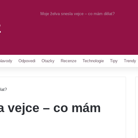
Moje želva snesla vejce – co mám dělat?
z
Pinterest
Navody
Odpovedi
Otazky
Recenze
Technologie
Tipy
Trendy
lat?
a vejce – co mám