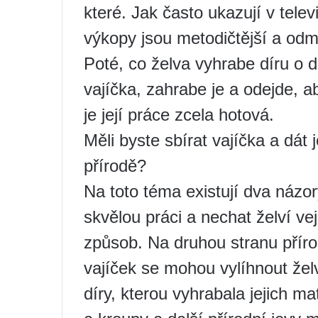
které. Jak často ukazují v telev
výkopy jsou metodičtější a odm
Poté, co želva vyhrabe díru o 
vajíčka, zahrabe je a odejde, ab
je její práce zcela hotová.
Měli byste sbírat vajíčka a dát
přírodě?
Na toto téma existují dva názo
skvělou práci a nechat želví ve
způsob. Na druhou stranu příro
vajíček se mohou vylíhnout žel
díry, kterou vyhrabala jejich m