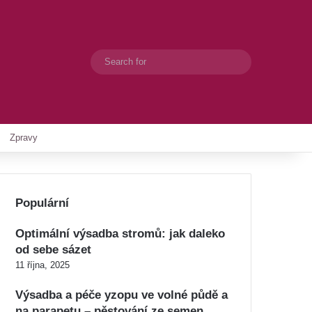
Search
Switch skin
for
Zpravy
Populární
Optimální výsadba stromů: jak daleko
od sebe sázet
11 října, 2025
Výsadba a péče yzopu ve volné půdě a
na parapetu – pěstování ze semen,