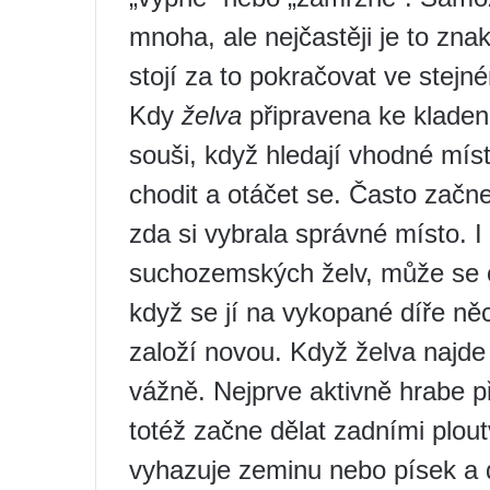
mnoha, ale nejčastěji je to zn
stojí za to pokračovat ve stej
Kdy
želva
připravena ke kladení
souši, když hledají vhodné mís
chodit a otáčet se. Často začne 
zda si vybrala správné místo. I 
suchozemských želv, může se ob
když se jí na vykopané díře něc
založí novou. Když želva najd
vážně. Nejprve aktivně hrabe p
totéž začne dělat zadními plout
vyhazuje zeminu nebo písek a d