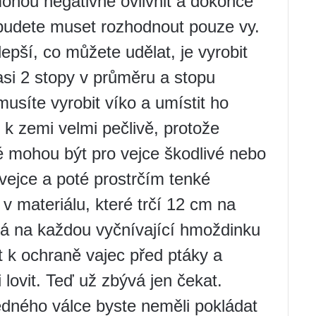
mohou negativně ovlivnit a dokonce
 budete muset rozhodnout pouze vy.
epší, co můžete udělat, je vyrobit
, asi 2 stopy v průměru a stopu
usíte vyrobit víko a umístit ho
 k zemi velmi pečlivě, protože
é mohou být pro vejce škodlivé nebo
vejce a poté prostrčím tenké
v materiálu, které trčí 12 cm na
vá na každou vyčnívající hmoždinku
t k ochraně vajec před ptáky a
i lovit. Teď už zbývá jen čekat.
dného válce byste neměli pokládat