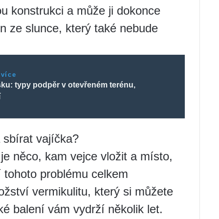
lou konstrukci a může ji dokonce
tín ze slunce, který také nebude
 více
šku: typy podpěr v otevřeném terénu,
í
 sbírat vajíčka?
je něco, kam vejce vložit a místo,
ní tohoto problému celkem
ství vermikulitu, který si můžete
ké balení vám vydrží několik let.