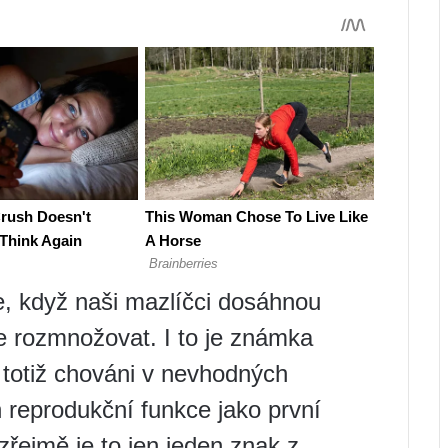
e, když naši mazlíčci dosáhnou
e rozmnožovat. I to je známka
 totiž chováni v nevhodných
h reprodukční funkce jako první
řejmě je to jen jeden znak z