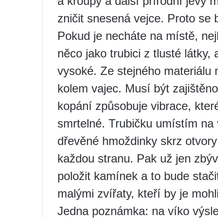
a kroupy a další přírodní jevy 
zničit snesená vejce. Proto se
Pokud je necháte na místě, nejl
něco jako trubici z tlusté látky
vysoké. Ze stejného materiálu m
kolem vajec. Musí být zajištěno
kopání způsobuje vibrace, kter
smrtelné. Trubičku umístím na 
dřevěné hmoždinky skrz otvory 
každou stranu. Pak už jen zbý
položit kamínek a to bude stači
malými zvířaty, kteří by je mohl
Jedna poznámka: na víko výsle