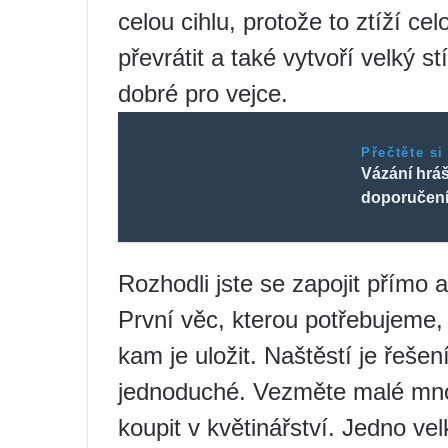
celou cihlu, protože to ztíží ce
převrátit a také vytvoří velký s
dobré pro vejce.
Přečtěte si
Vázání hrá
doporučen
Rozhodli jste se zapojit přímo a
První věc, kterou potřebujeme, 
kam je uložit. Naštěstí je řeše
jednoduché. Vezměte malé množ
koupit v květinářství. Jedno vel