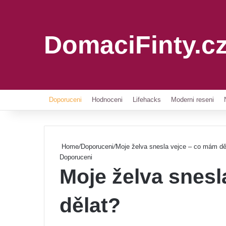
DomaciFinty.c
Doporuceni
Hodnoceni
Lifehacks
Moderni reseni
Home
/
Doporuceni
/
Moje želva snesla vejce – co mám dě
Doporuceni
Moje želva snesl
dělat?