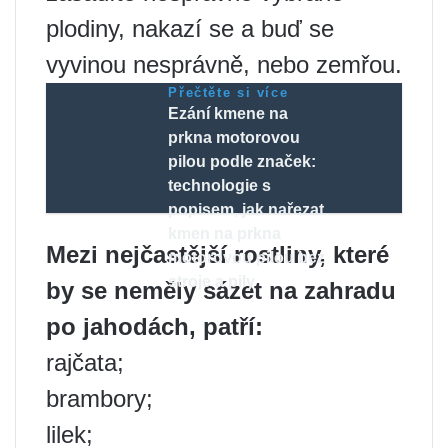
plodiny, nakazí se a buď se
vyvinou nesprávně, nebo zemřou.
Přečtěte si více
Ezání kmene na
prkna motorovou
pilou podle značek:
technologie s
popisem, jak nařezat
kmen na prkna
Mezi nejčastější rostliny, které
motorovou pilou bez
stroje a pily
by se neměly sázet na zahradu
po jahodách, patří:
rajčata;
brambory;
lilek;