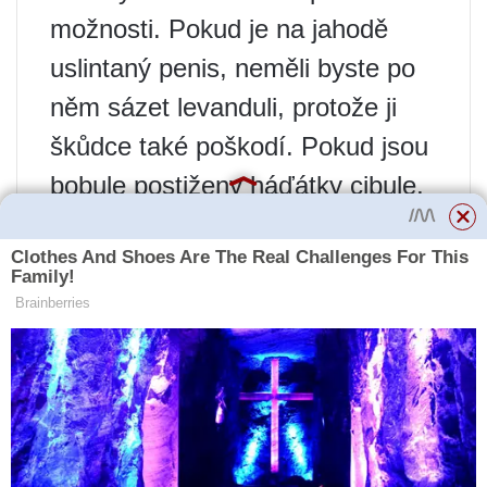
možnosti. Pokud je na jahodě
uslintaný penis, neměli byste po
něm sázet levanduli, protože ji
škůdce také poškodí. Pokud jsou
bobule postiženy háďátky cibule,
není třeba vysazovat květiny,
které se množí pomocí cibulí:
tulipány, narcisy, hyacinty, lilie,
gladioly. Měli byste se také zdržet
výsadby cibule a česneku, které
mohou být napadeny háďátky.
zahradnické tipy