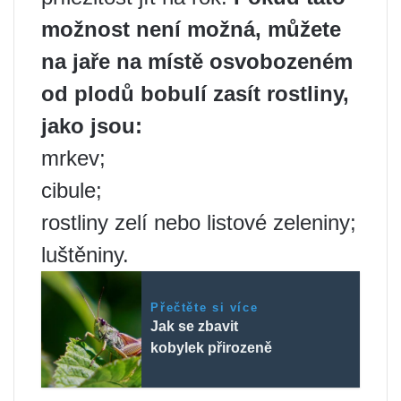
možnost není možná, můžete
na jaře na místě osvobozeném
od plodů bobulí zasít rostliny,
jako jsou:
mrkev;
cibule;
rostliny zelí nebo listové zeleniny;
luštěniny.
Přečtěte si více
Jak se zbavit
kobylek přirozeně