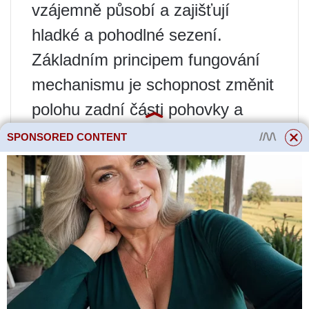
vzájemně působí a zajišťují
hladké a pohodlné sezení.
Základním principem fungování
mechanismu je schopnost změnit
polohu zadní části pohovky a
područek a také prodloužit nohy
SPONSORED CONTENT
pohovky.
Hlavní prvky mechanismu jsou:
speciální kovové panty;
pružiny různé tuhosti;
svorky, které zajistí pohovku ve
zvolené poloze.
Mechanismus click-clack v