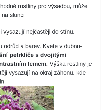
vhodné rostliny pro výsadbu, může
na slunci
i vysazují nejčastěji do stínu.
u odrůd a barev. Kvete v dubnu-
ní petrklíče s dvojitými
ontrastním lemem.
Výška rostliny je
ji vysazují na okraj záhonu, kde
in.