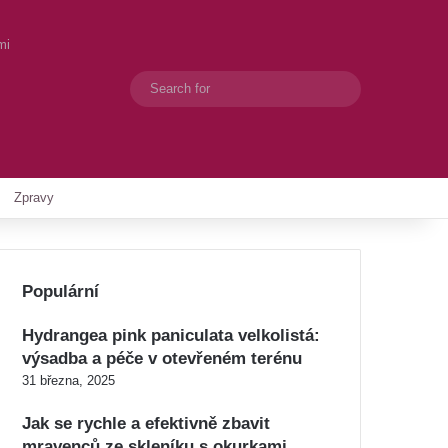
mi
Search
Switch skin
for
Zpravy
Populární
Hydrangea pink paniculata velkolistá:
výsadba a péče v otevřeném terénu
31 března, 2025
Jak se rychle a efektivně zbavit
mravenců ze skleníku s okurkami