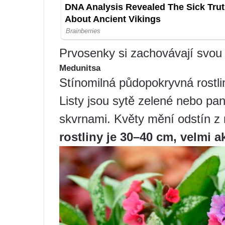
Prvosenky si zachovávají svou 
Medunitsa
Stínomilná půdopokryvná rostli
Listy jsou sytě zelené nebo pa
skvrnami. Květy mění odstín z
rostliny je 30–40 cm, velmi ak