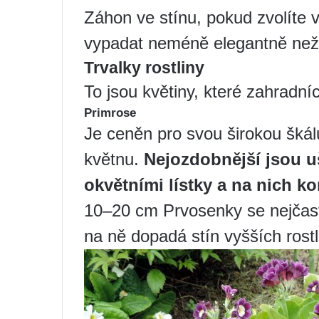
Záhon ve stínu, pokud zvolíte 
vypadat neméně elegantně než 
Trvalky rostliny
To jsou květiny, které zahradníc
Primrose
Je ceněn pro svou širokou škál
květnu.
Nejozdobnější jsou uš
okvětními lístky a na nich k
10–20 cm Prvosenky se nejčastě
na ně dopadá stín vyšších rostl