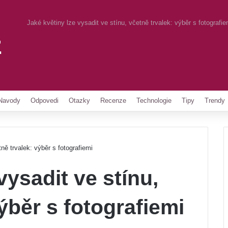
Jaké květiny lze vysadit ve stínu, včetně trvalek: výběr s fotografie
z
Pinterest
Navody
Odpovedi
Otazky
Recenze
Technologie
Tipy
Trendy
ně trvalek: výběr s fotografiemi
vysadit ve stínu,
ýběr s fotografiemi