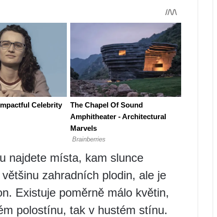
 najdete místa, kam slunce
ětšinu zahradních plodin, ale je
n. Existuje poměrně málo květin,
ém polostínu, tak v hustém stínu.