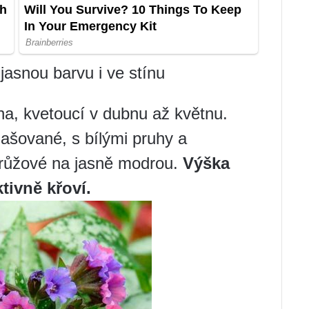
jasnou barvu i ve stínu
na, kvetoucí v dubnu až květnu.
našované, s bílými pruhy a
 růžové na jasně modrou.
Výška
tivně křoví.