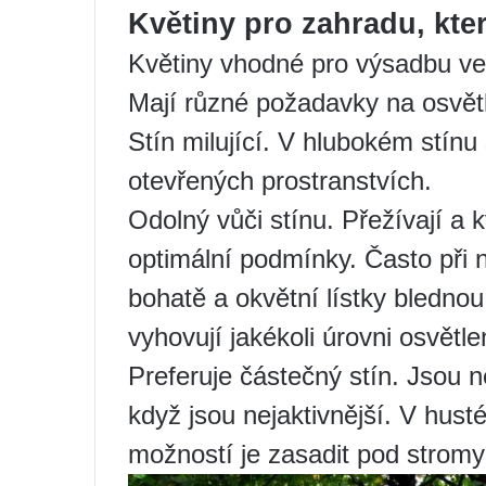
Květiny pro zahradu, kter
Květiny vhodné pro výsadbu ve s
Mají různé požadavky na osvětl
Stín milující. V hlubokém stín
otevřených prostranstvích.
Odolný vůči stínu. Přežívají a k
optimální podmínky. Často při 
bohatě a okvětní lístky blednou.
vyhovují jakékoli úrovni osvětle
Preferuje částečný stín. Jsou 
když jsou nejaktivnější. V husté
možností je zasadit pod stromy 