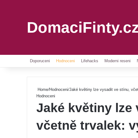
DomaciFinty.c
Doporuceni
Hodnoceni
Lifehacks
Moderni reseni
Home
/
Hodnoceni
/
Jaké květiny lze vysadit ve stínu, včet
Hodnoceni
Jaké květiny lze 
včetně trvalek: v