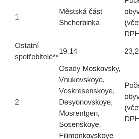
Poč
Městská část
obyv
1
Shcherbinka
(vče
DPH
Ostatní
19,14
23,
spotřebitelé**
Osady Moskovsky,
Vnukovskoye,
Poč
Voskresenskoye,
obyv
2
Desyonovskoye,
(vče
Mosrentgen,
DPH
Sosenskoye,
Filimonkovskoye