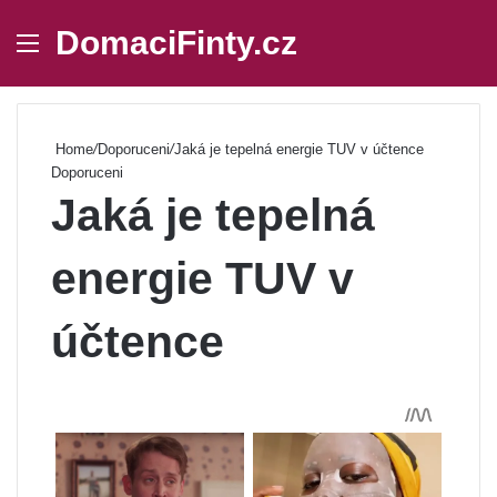
DomaciFinty.cz
Menu
Se
Home
/
Doporuceni
/
Jaká je tepelná energie TUV v účtence
Doporuceni
Jaká je tepelná
energie TUV v
účtence