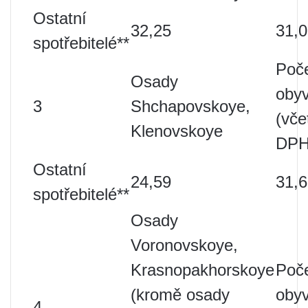
Ostatní
32,25
31,
spotřebitelé**
Poč
Osady
obyv
3
Shchapovskoye,
(vče
Klenovskoye
DPH
Ostatní
24,59
31,
spotřebitelé**
Osady
Voronovskoye,
Krasnopakhorskoye
Poč
(kromě osady
obyv
4