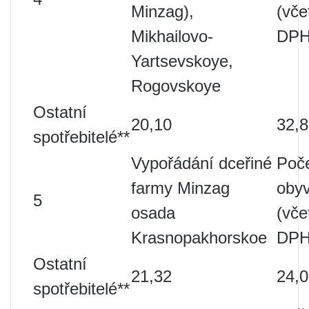
Minzag),
(vče
Mikhailovo-
DPH
Yartsevskoye,
Rogovskoye
Ostatní
20,10
32,
spotřebitelé**
Vypořádání dceřiné
Poč
farmy Minzag
obyv
5
osada
(vče
Krasnopakhorskoe
DPH
Ostatní
21,32
24,
spotřebitelé**