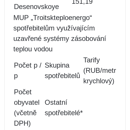
151,19
Desenovskoye
MUP „Troitskteploenergo“
spotřebitelům využívajícím
uzavřené systémy zásobování
teplou vodou
Tarify
Počet p /
Skupina
(RUB/metr
p
spotřebitelů
krychlový)
Počet
obyvatel
Ostatní
(včetně
spotřebitelé*
DPH)