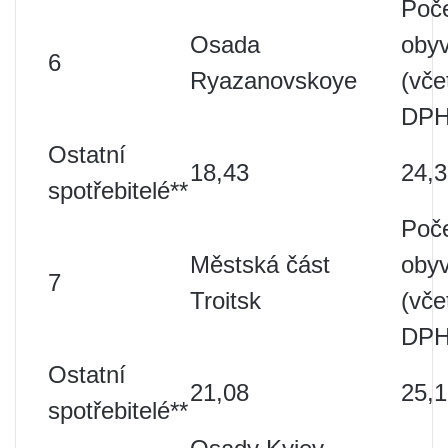
Poč
Osada
obyv
6
Ryazanovskoye
(vče
DPH
Ostatní
18,43
24,
spotřebitelé**
Poč
Městská část
obyv
7
Troitsk
(vče
DPH
Ostatní
21,08
25,
spotřebitelé**