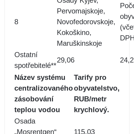
Osady Kyjev,
Poč
Pervomajskoje,
obyv
8
Novofedorovskoje,
(vče
Kokoškino,
DPH
Maruškinskoje
Ostatní
29,06
24,
spotřebitelé**
Název systému
Tarify pro
centralizovaného
obyvatelstvo,
zásobování
RUB/metr
teplou vodou
krychlový.
Osada
„Mosrentgen“
115,03