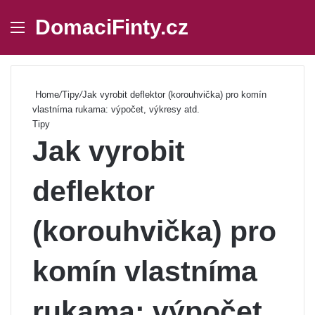
DomaciFinty.cz
Menu
Se
Home
/
Tipy
/
Jak vyrobit deflektor (korouhvička) pro komín
vlastníma rukama: výpočet, výkresy atd.
Tipy
Jak vyrobit
deflektor
(korouhvička) pro
komín vlastníma
rukama: výpočet,