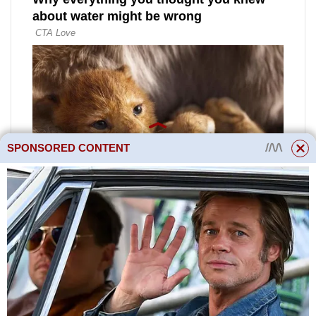
SPONSORED CONTENT
Princip jeho fungování spočívá v
tom, že proud vzduchu bez
ohledu na sílu a směr větru