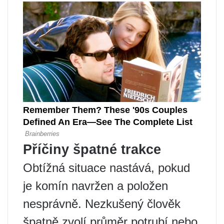
Příčiny špatné trakce
Obtížná situace nastává, pokud
je komín navržen a položen
nesprávně. Nezkušený člověk
špatně zvolí průměr potrubí nebo