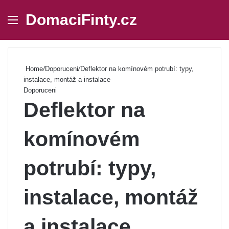
DomaciFinty.cz
Menu
Se
Home
/
Doporuceni
/
Deflektor na komínovém potrubí: typy,
instalace, montáž a instalace
Doporuceni
Deflektor na
komínovém
potrubí: typy,
instalace, montáž
a instalace