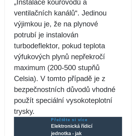
„Instalace kouřovodů a
ventilačních kanálů“. Jedinou
výjimkou je, že na plynové
potrubí je instalován
turbodeflektor, pokud teplota
výfukových plynů nepřekročí
maximum (200-500 stupňů
Celsia). V tomto případě je z
bezpečnostních důvodů vhodné
použít speciální vysokoteplotní
trysky.
Přečtěte si více
Elektronická řídicí
jednotka - jak