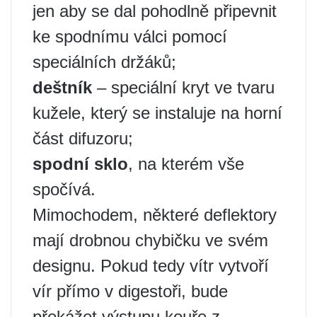
jen aby se dal pohodlně připevnit
ke spodnímu válci pomocí
speciálních držáků;
deštník
– speciální kryt ve tvaru
kužele, který se instaluje na horní
část difuzoru;
spodní sklo
, na kterém vše
spočívá.
Mimochodem, některé deflektory
mají drobnou chybičku ve svém
designu. Pokud tedy vítr vytvoří
vír přímo v digestoři, bude
překážet výstupu kouře z